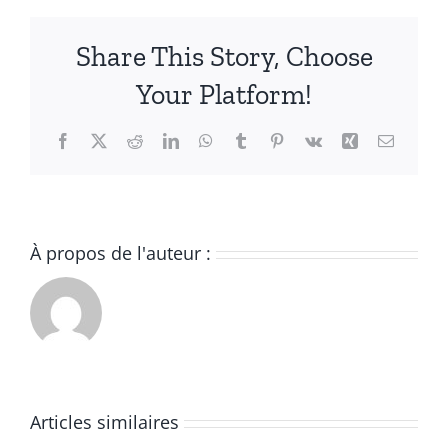
Bonus
Sans
Share This Story, Choose
Wager
Paiement
Your Platform!
Instantané
Fr
Facebook
X
Reddit
LinkedIn
WhatsApp
Tumblr
Pinterest
Vk
Xing
Email
À propos de l'auteur :
Site
Machine
De
À
Casino
Articles similaires
Sous