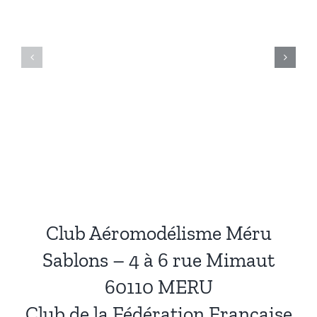
En
Argent
Ligne
Réel
Fiable
2026
2026
Les
Le
Jeux
Classement
Qui
Des
Rapporte
Plateformes
Vraiment
Sûres
Club Aéromodélisme Méru
Sablons – 4 à 6 rue Mimaut
60110 MERU
Club de la Fédération Française