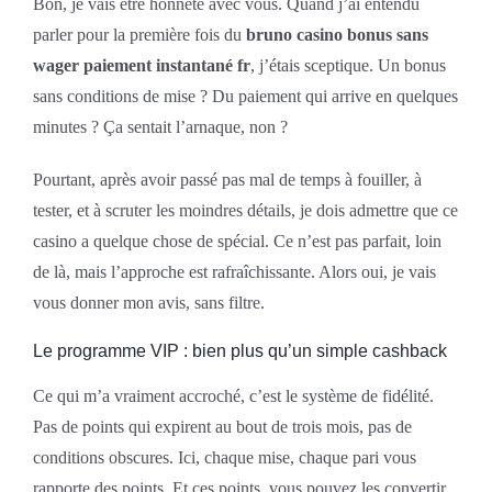
Bon, je vais être honnête avec vous. Quand j’ai entendu
parler pour la première fois du
bruno casino bonus sans
wager paiement instantané fr
, j’étais sceptique. Un bonus
sans conditions de mise ? Du paiement qui arrive en quelques
minutes ? Ça sentait l’arnaque, non ?
Pourtant, après avoir passé pas mal de temps à fouiller, à
tester, et à scruter les moindres détails, je dois admettre que ce
casino a quelque chose de spécial. Ce n’est pas parfait, loin
de là, mais l’approche est rafraîchissante. Alors oui, je vais
vous donner mon avis, sans filtre.
Le programme VIP : bien plus qu’un simple cashback
Ce qui m’a vraiment accroché, c’est le système de fidélité.
Pas de points qui expirent au bout de trois mois, pas de
conditions obscures. Ici, chaque mise, chaque pari vous
rapporte des points. Et ces points, vous pouvez les convertir