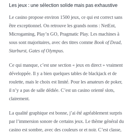
Les jeux : une sélection solide mais pas exhaustive
Le casino propose environ 1500 jeux, ce qui est correct sans
être exceptionnel. On retrouve les grands noms : NetEnt,
Microgaming, Play’n GO, Pragmatic Play. Les machines à
sous sont majoritaires, avec des titres comme
Book of Dead
,
Starburst
,
Gates of Olympus
.
Ce qui manque, c’est une section « jeux en direct » vraiment
développée. Il y a bien quelques tables de blackjack et de
roulette, mais le choix est limité. Pour les amateurs de poker,
il n’y a pas de salle dédiée. C’est un casino orienté slots,
clairement.
La qualité graphique est bonne, j’ai été agréablement surpris
par l’immersion sonore de certains jeux. Le thème général du
casino est sombre, avec des couleurs or et noir. C’est classe,