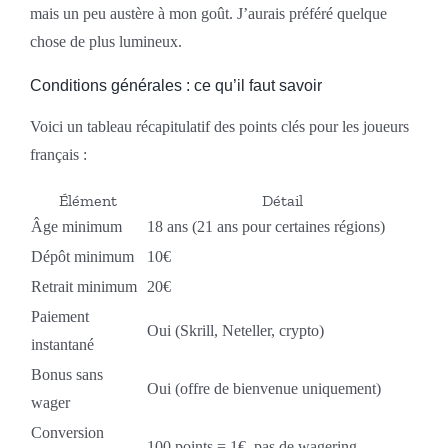
mais un peu austère à mon goût. J’aurais préféré quelque
chose de plus lumineux.
Conditions générales : ce qu’il faut savoir
Voici un tableau récapitulatif des points clés pour les joueurs
français :
Élément
Détail
Âge minimum
18 ans (21 ans pour certaines régions)
Dépôt minimum
10€
Retrait minimum
20€
Paiement
Oui (Skrill, Neteller, crypto)
instantané
Bonus sans
Oui (offre de bienvenue uniquement)
wager
Conversion
100 points = 1€, pas de wagering