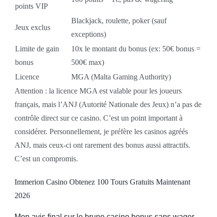
points VIP
Blackjack, roulette, poker (sauf
Jeux exclus
exceptions)
Limite de gain
10x le montant du bonus (ex: 50€ bonus =
bonus
500€ max)
Licence
MGA (Malta Gaming Authority)
Attention : la licence MGA est valable pour les joueurs
français, mais l’ANJ (Autorité Nationale des Jeux) n’a pas de
contrôle direct sur ce casino. C’est un point important à
considérer. Personnellement, je préfère les casinos agréés
ANJ, mais ceux-ci ont rarement des bonus aussi attractifs.
C’est un compromis.
Immerion Casino Obtenez 100 Tours Gratuits Maintenant
2026
Mon avis final sur le bruno casino bonus sans wager