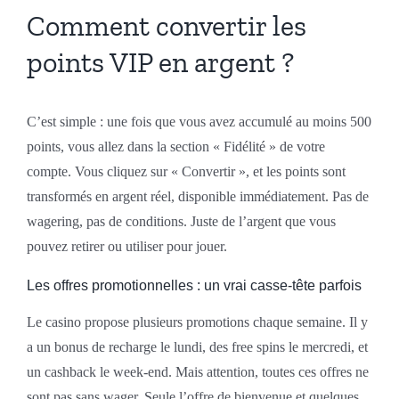
Comment convertir les
points VIP en argent ?
C’est simple : une fois que vous avez accumulé au moins 500
points, vous allez dans la section « Fidélité » de votre
compte. Vous cliquez sur « Convertir », et les points sont
transformés en argent réel, disponible immédiatement. Pas de
wagering, pas de conditions. Juste de l’argent que vous
pouvez retirer ou utiliser pour jouer.
Les offres promotionnelles : un vrai casse-tête parfois
Le casino propose plusieurs promotions chaque semaine. Il y
a un bonus de recharge le lundi, des free spins le mercredi, et
un cashback le week-end. Mais attention, toutes ces offres ne
sont pas sans wager. Seule l’offre de bienvenue et quelques