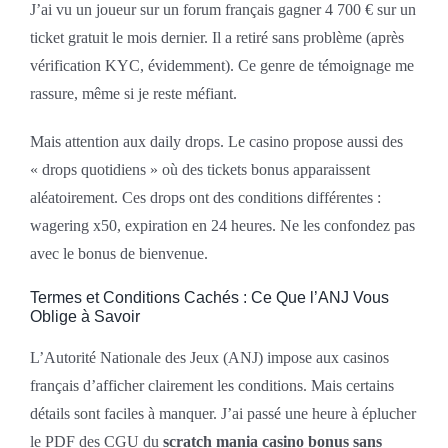
J’ai vu un joueur sur un forum français gagner 4 700 € sur un
ticket gratuit le mois dernier. Il a retiré sans problème (après
vérification KYC, évidemment). Ce genre de témoignage me
rassure, même si je reste méfiant.
Mais attention aux daily drops. Le casino propose aussi des
« drops quotidiens » où des tickets bonus apparaissent
aléatoirement. Ces drops ont des conditions différentes :
wagering x50, expiration en 24 heures. Ne les confondez pas
avec le bonus de bienvenue.
Termes et Conditions Cachés : Ce Que l’ANJ Vous
Oblige à Savoir
L’Autorité Nationale des Jeux (ANJ) impose aux casinos
français d’afficher clairement les conditions. Mais certains
détails sont faciles à manquer. J’ai passé une heure à éplucher
le PDF des CGU du
scratch mania casino bonus sans