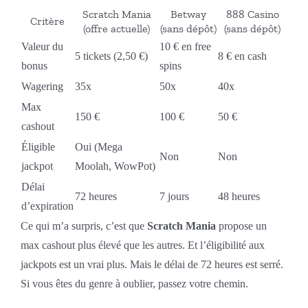
Scratch Mania
Betway
888 Casino
Critère
(offre actuelle)
(sans dépôt)
(sans dépôt)
Valeur du
10 € en free
5 tickets (2,50 €)
8 € en cash
bonus
spins
Wagering
35x
50x
40x
Max
150 €
100 €
50 €
cashout
Éligible
Oui (Mega
Non
Non
jackpot
Moolah, WowPot)
Délai
72 heures
7 jours
48 heures
d’expiration
Ce qui m’a surpris, c’est que
Scratch Mania
propose un
max cashout plus élevé que les autres. Et l’éligibilité aux
jackpots est un vrai plus. Mais le délai de 72 heures est serré.
Si vous êtes du genre à oublier, passez votre chemin.