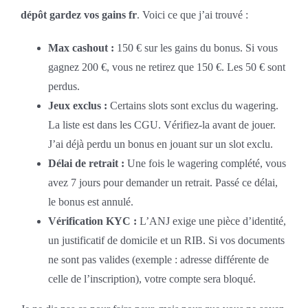
dépôt gardez vos gains fr
. Voici ce que j’ai trouvé :
Max cashout :
150 € sur les gains du bonus. Si vous
gagnez 200 €, vous ne retirez que 150 €. Les 50 € sont
perdus.
Jeux exclus :
Certains slots sont exclus du wagering.
La liste est dans les CGU. Vérifiez-la avant de jouer.
J’ai déjà perdu un bonus en jouant sur un slot exclu.
Délai de retrait :
Une fois le wagering complété, vous
avez 7 jours pour demander un retrait. Passé ce délai,
le bonus est annulé.
Vérification KYC :
L’ANJ exige une pièce d’identité,
un justificatif de domicile et un RIB. Si vos documents
ne sont pas valides (exemple : adresse différente de
celle de l’inscription), votre compte sera bloqué.