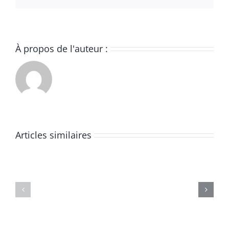
Fr
À propos de l'auteur :
Site
Machine
De
À
Casino
Articles similaires
Sous
En
Argent
Ligne
Réel
Fiable
2026
2026
Les