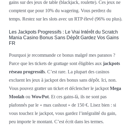
gains sur des jeux de table (blackjack, roulette). Ces jeux ne
comptent que pour 10% du wagering. Vous perdrez du
temps. Restez sur les slots avec un RTP élevé (96% ou plus).
Les Jackpots Progressifs : Le Vrai Intérêt du Scratch
Mania Casino Bonus Sans Dépôt Gardez Vos Gains
FR
Pourquoi je recommande ce bonus malgré mes paranos ?
Parce que les tickets de grattage sont éligibles aux
jackpots
réseau progressifs
. C’est rare. La plupart des casinos
excluent les jeux à jackpot des bonus sans dépôt. Ici, non.
Vous pouvez gratter un ticket et déclencher le jackpot
Mega
Moolah
ou
WowPot
. Et ces gains-là, ils ne sont pas
plafonnés par le « max cashout » de 150 €. Lisez bien : si
vous touchez le jackpot, vous gardez l’intégralité du gain,
peu importe le montant. C’est écrit dans les termes.