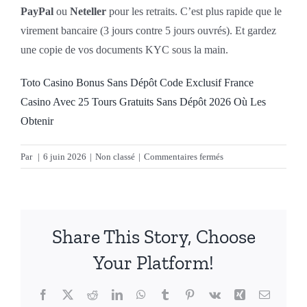
PayPal
ou
Neteller
pour les retraits. C’est plus rapide que le
virement bancaire (3 jours contre 5 jours ouvrés). Et gardez
une copie de vos documents KYC sous la main.
Toto Casino Bonus Sans Dépôt Code Exclusif France
Casino Avec 25 Tours Gratuits Sans Dépôt 2026 Où Les
Obtenir
sur
Par
|
6 juin 2026
|
Non classé
|
Commentaires fermés
Scratch
Mania
Casino
Bonus
Share This Story, Choose
Sans
Dépôt
Your Platform!
Gardez
Vos
Facebook
X
Reddit
LinkedIn
WhatsApp
Tumblr
Pinterest
Vk
Xing
Email
Gains