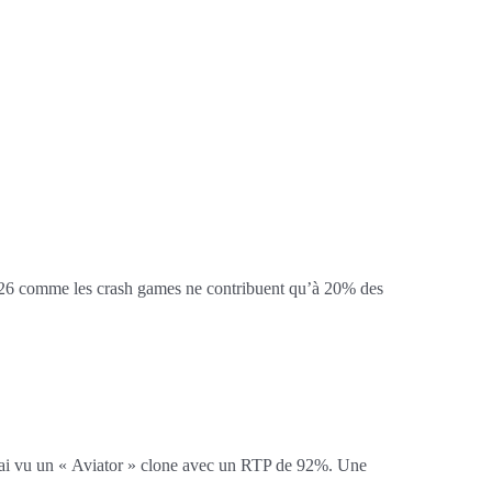
026 comme les crash games ne contribuent qu’à 20% des
. J’ai vu un « Aviator » clone avec un RTP de 92%. Une