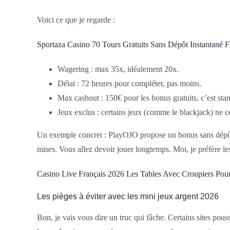
Voici ce que je regarde :
Sportaza Casino 70 Tours Gratuits Sans Dépôt Instantané F
Wagering : max 35x, idéalement 20x.
Délai : 72 heures pour compléter, pas moins.
Max cashout : 150€ pour les bonus gratuits, c’est sta
Jeux exclus : certains jeux (comme le blackjack) ne c
Un exemple concret : PlayOJO propose un bonus sans dépôt
mises. Vous allez devoir jouer longtemps. Moi, je préfère l
Casino Live Français 2026 Les Tables Avec Croupiers Pour
Les pièges à éviter avec les mini jeux argent 2026
Bon, je vais vous dire un truc qui fâche. Certains sites pou