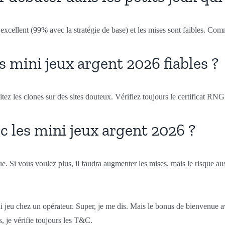
excellent (99% avec la stratégie de base) et les mises sont faibles. C
s mini jeux argent 2026 fiables ?
tez les clones sur des sites douteux. Vérifiez toujours le certificat RNG
 les mini jeux argent 2026 ?
e. Si vous voulez plus, il faudra augmenter les mises, mais le risque auss
i jeu chez un opérateur. Super, je me dis. Mais le bonus de bienvenue av
s, je vérifie toujours les T&C.