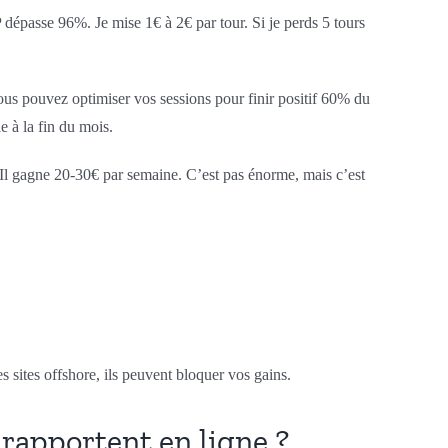
dépasse 96%. Je mise 1€ à 2€ par tour. Si je perds 5 tours
 vous pouvez optimiser vos sessions pour finir positif 60% du
e à la fin du mois.
). Il gagne 20-30€ par semaine. C’est pas énorme, mais c’est
 sites offshore, ils peuvent bloquer vos gains.
 rapportent en ligne ?