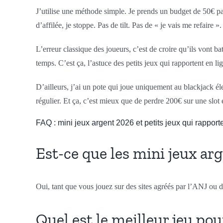
J’utilise une méthode simple. Je prends un budget de 50€ pa
d’affilée, je stoppe. Pas de tilt. Pas de « je vais me refaire ».
L’erreur classique des joueurs, c’est de croire qu’ils vont b
temps. C’est ça, l’astuce des petits jeux qui rapportent en l
D’ailleurs, j’ai un pote qui joue uniquement au blackjack éle
régulier. Et ça, c’est mieux que de perdre 200€ sur une slot
FAQ : mini jeux argent 2026 et petits jeux qui rapport
Est-ce que les mini jeux ar
Oui, tant que vous jouez sur des sites agréés par l’ANJ ou 
Quel est le meilleur jeu pou