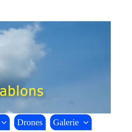
Drones
Galerie