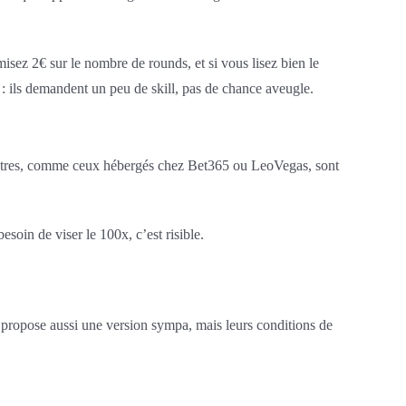
isez 2€ sur le nombre de rounds, et si vous lisez bien le
a : ils demandent un peu de skill, pas de chance aveugle.
d’autres, comme ceux hébergés chez Bet365 ou LeoVegas, sont
soin de viser le 100x, c’est risible.
 propose aussi une version sympa, mais leurs conditions de