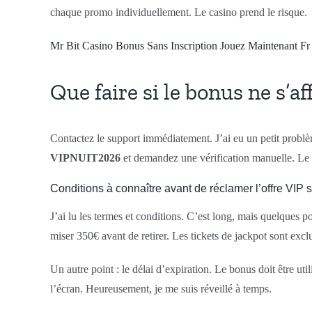
chaque promo individuellement. Le casino prend le risque.
Mr Bit Casino Bonus Sans Inscription Jouez Maintenant Fr
Que faire si le bonus ne s’af
Contactez le support immédiatement. J’ai eu un petit problè
VIPNUIT2026
et demandez une vérification manuelle. Le sup
Conditions à connaître avant de réclamer l’offre VIP 
J’ai lu les termes et conditions. C’est long, mais quelques 
miser 350€ avant de retirer. Les tickets de jackpot sont exc
Un autre point : le délai d’expiration. Le bonus doit être util
l’écran. Heureusement, je me suis réveillé à temps.