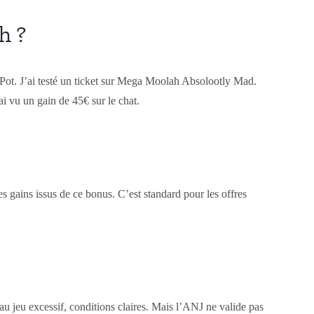
h ?
ot. J’ai testé un ticket sur Mega Moolah Absolootly Mad.
i vu un gain de 45€ sur le chat.
es gains issus de ce bonus. C’est standard pour les offres
n au jeu excessif, conditions claires. Mais l’ANJ ne valide pas