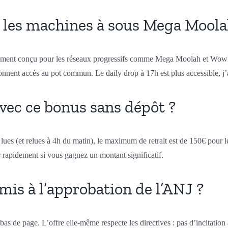
ur les machines à sous Mega Moola
iquement conçu pour les réseaux progressifs comme Mega Moolah et WowP
onnent accès au pot commun. Le daily drop à 17h est plus accessible, j’a
avec ce bonus sans dépôt ?
i lues (et relues à 4h du matin), le maximum de retrait est de 150€ pour l
er rapidement si vous gagnez un montant significatif.
mis à l’approbation de l’ANJ ?
n bas de page. L’offre elle-même respecte les directives : pas d’incitatio