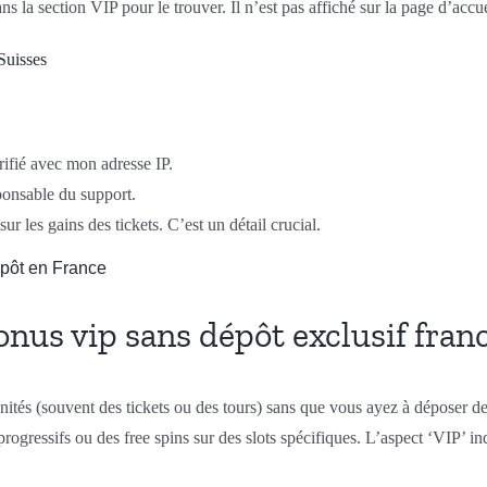
ans la section VIP pour le trouver. Il n’est pas affiché sur la page d’accue
Suisses
rifié avec mon adresse IP.
sponsable du support.
r les gains des tickets. C’est un détail crucial.
épôt en France
onus vip sans dépôt exclusif fra
nités (souvent des tickets ou des tours) sans que vous ayez à déposer de 
rogressifs ou des free spins sur des slots spécifiques. L’aspect ‘VIP’ i