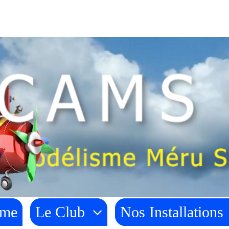
sme
Le Club
Nos Installations