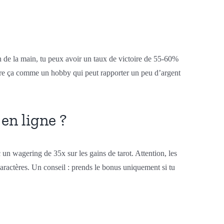
on de la main, tu peux avoir un taux de victoire de 55-60%
idère ça comme un hobby qui peut rapporter un peu d’argent
en ligne ?
n wagering de 35x sur les gains de tarot. Attention, les
aractères. Un conseil : prends le bonus uniquement si tu