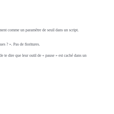
ement comme un paramètre de seuil dans un script.
es ? ». Pas de fioritures.
 de te dire que leur outil de « pause » est caché dans un