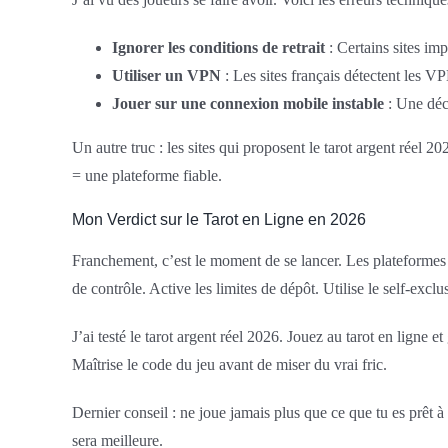
Ignorer les conditions de retrait
: Certains sites im
Utiliser un VPN
: Les sites français détectent les V
Jouer sur une connexion mobile instable
: Une déco
Un autre truc : les sites qui proposent le tarot argent réel 
= une plateforme fiable.
Mon Verdict sur le Tarot en Ligne en 2026
Franchement, c’est le moment de se lancer. Les plateformes
de contrôle. Active les limites de dépôt. Utilise le self-excl
J’ai testé le tarot argent réel 2026. Jouez au tarot en lign
Maîtrise le code du jeu avant de miser du vrai fric.
Dernier conseil : ne joue jamais plus que ce que tu es prêt à 
sera meilleure.