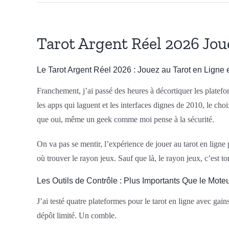
Tarot Argent Réel 2026 Jou
Le Tarot Argent Réel 2026 : Jouez au Tarot en Lign
Franchement, j’ai passé des heures à décortiquer les platefor
les apps qui laguent et les interfaces dignes de 2010, le choi
que oui, même un geek comme moi pense à la sécurité.
On va pas se mentir, l’expérience de jouer au tarot en ligne
où trouver le rayon jeux. Sauf que là, le rayon jeux, c’est ton
Les Outils de Contrôle : Plus Importants Que le Mote
J’ai testé quatre plateformes pour le tarot en ligne avec g
dépôt limité. Un comble.