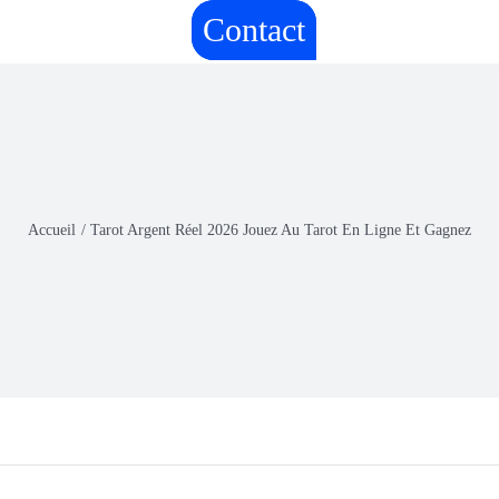
Contact
Accueil
Tarot Argent Réel 2026 Jouez Au Tarot En Ligne Et Gagnez