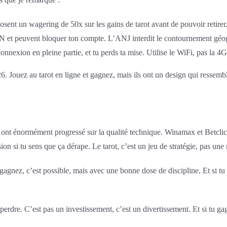
posent un wagering de 50x sur les gains de tarot avant de pouvoir retire
PN et peuvent bloquer ton compte. L’ANJ interdit le contournement géogra
nnexion en pleine partie, et tu perds ta mise. Utilise le WiFi, pas la 4G
2026. Jouez au tarot en ligne et gagnez, mais ils ont un design qui resse
 ont énormément progressé sur la qualité technique. Winamax et Betclic
usion si tu sens que ça dérape. Le tarot, c’est un jeu de stratégie, pas un
e et gagnez, c’est possible, mais avec une bonne dose de discipline. Et s
perdre. C’est pas un investissement, c’est un divertissement. Et si tu gag