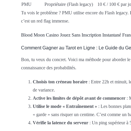
PMU
Propriétaire (Flash legacy)
10 € / 100 € par j
Tu vois le problème ? PMU utilise encore du Flash legacy. En
c’est un red flag immense.
Blood Moon Casino Jouez Sans Inscription Instantané Fran
Comment Gagner au Tarot en Ligne : Le Guide du G
Bon, tu veux du concret. Voici ma méthode pour aborder le tar
connaissance des probabilités.
Choisis ton créneau horaire
: Entre 22h et minuit, l
de variance.
Active les limites de dépôt avant de commencer
: M
Utilise le mode « Entraînement »
: Les bonnes plate
« garde » sans risquer un centime. C’est comme un b
Vérifie la latence du serveur
: Un ping supérieur à 5