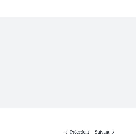
Précédent
Suivant