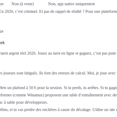
our
Non (à venir)
Non, app native uniquement
 2026, c’est criminel. Et pas de rappel de réalité ? Pour une plateforme
ce
eek
ot argent réel 2026. Jouez au tarot en ligne et gagnez, c’est pas juste 
es joueurs sont fatigués. Ils font des erreurs de calcul. Moi, je joue a
ets un plafond à 50 € pour la session. Si tu perds, tu arrêtes. Si tu ga
formes (comme Winamax) proposent une table d’entraînement avec des jet
ac à sable pour développeurs.
0ms, et tu vas perdre des enchères à cause du décalage. Utilise un site