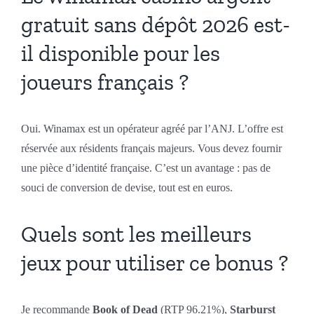
gratuit sans dépôt 2026 est-
il disponible pour les
joueurs français ?
Oui. Winamax est un opérateur agréé par l’ANJ. L’offre est
réservée aux résidents français majeurs. Vous devez fournir
une pièce d’identité française. C’est un avantage : pas de
souci de conversion de devise, tout est en euros.
Quels sont les meilleurs
jeux pour utiliser ce bonus ?
Je recommande
Book of Dead
(RTP 96.21%),
Starburst