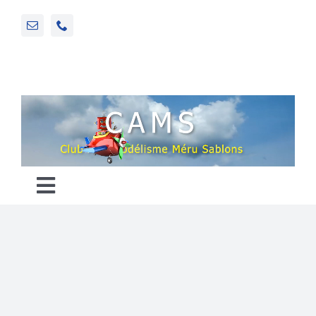
Passer
au
contenu
Toggle
Navigation
Accueil
L’Aéromodélisme