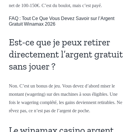
net de 100-150€. C’est du boulot, mais c’est payé.
FAQ : Tout Ce Que Vous Devez Savoir sur l’Argent
Gratuit Winamax 2026
Est-ce que je peux retirer
directement l’argent gratuit
sans jouer ?
Non. C’est un bonus de jeu. Vous devez d’abord miser le
montant (wagering) sur des machines à sous éligibles. Une
fois le wagering complété, les gains deviennent retirables. Ne
rêvez pas, ce n’est pas de l’argent de poche.
Le winamax casino argent