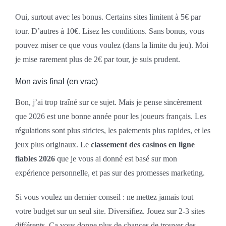
Oui, surtout avec les bonus. Certains sites limitent à 5€ par
tour. D’autres à 10€. Lisez les conditions. Sans bonus, vous
pouvez miser ce que vous voulez (dans la limite du jeu). Moi
je mise rarement plus de 2€ par tour, je suis prudent.
Mon avis final (en vrac)
Bon, j’ai trop traîné sur ce sujet. Mais je pense sincèrement
que 2026 est une bonne année pour les joueurs français. Les
régulations sont plus strictes, les paiements plus rapides, et les
jeux plus originaux. Le
classement des casinos en ligne
fiables 2026
que je vous ai donné est basé sur mon
expérience personnelle, et pas sur des promesses marketing.
Si vous voulez un dernier conseil : ne mettez jamais tout
votre budget sur un seul site. Diversifiez. Jouez sur 2-3 sites
différents. Ça vous donne plus de chances de trouver des