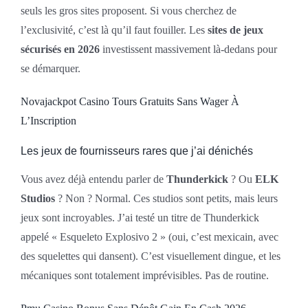
seuls les gros sites proposent. Si vous cherchez de
l’exclusivité, c’est là qu’il faut fouiller. Les
sites de jeux
sécurisés en 2026
investissent massivement là-dedans pour
se démarquer.
Novajackpot Casino Tours Gratuits Sans Wager À
L’Inscription
Les jeux de fournisseurs rares que j’ai dénichés
Vous avez déjà entendu parler de
Thunderkick
? Ou
ELK
Studios
? Non ? Normal. Ces studios sont petits, mais leurs
jeux sont incroyables. J’ai testé un titre de Thunderkick
appelé « Esqueleto Explosivo 2 » (oui, c’est mexicain, avec
des squelettes qui dansent). C’est visuellement dingue, et les
mécaniques sont totalement imprévisibles. Pas de routine.