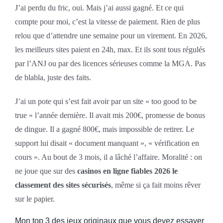
J’ai perdu du fric, oui. Mais j’ai aussi gagné. Et ce qui
compte pour moi, c’est la vitesse de paiement. Rien de plus
relou que d’attendre une semaine pour un virement. En 2026,
les meilleurs sites paient en 24h, max. Et ils sont tous régulés
par l’ANJ ou par des licences sérieuses comme la MGA. Pas
de blabla, juste des faits.
J’ai un pote qui s’est fait avoir par un site « too good to be
true » l’année dernière. Il avait mis 200€, promesse de bonus
de dingue. Il a gagné 800€, mais impossible de retirer. Le
support lui disait « document manquant », « vérification en
cours ». Au bout de 3 mois, il a lâché l’affaire. Moralité : on
ne joue que sur des
casinos en ligne fiables 2026 le
classement des sites sécurisés
, même si ça fait moins rêver
sur le papier.
Mon top 3 des jeux originaux que vous devez essayer