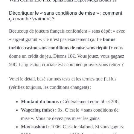
Décortiquer le « sans conditions de mise » : comment
ça marche vraiment ?
Beaucoup de joueurs français confondent « sans dépôt » avec
« argent gratuit ». Ce n’est pas exactement ça. Le
bonus
turbico casino sans conditions de mise sans dépôt fr
vous
donne un crédit de jeu. Disons 10€. Vous jouez, vous gagnez
50€. La question cruciale est : combien pouvez-vous retirer ?
Voici le détail, basé sur mes tests et les termes que j’ai lus
(vérifiez toujours, les conditions changent) :
Montant du bonus :
Généralement entre 5€ et 20€.
Wagering (mise) :
0x. C’est le « sans conditions de
mise ». Vous ne devez pas miser les gains.
Max cashout :
100€. C’est le plafond. Si vous gagnez