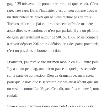
gagné 35 fois avant de pouvoir retirer quoi que ce soit. C’est
rare. Très rare. Dans l’industrie, c’est un peu comme trouver
un distributeur de billets qui ne vous facture pas de frais.
Turbico, de ce que j’ai vu, propose cette offre de manière
assez directe. Attention, ce n’est pas parfait. Il y a un plafond
de gain, généralement autour de 50€ ou 100€. Mais comparé
à devoir déposer 20€ pour « débloquer » des gains potentiels,
c’est un pas dans la bonne direction.
D’ailleurs, j’ai testé le site sur mon mobile en 4G l’autre jour.
Il y a eu un petit lag, une micro-pause de quelques secondes
sur la page de connexion. Rien de dramatique, mais assez
pour que je note que le serveur n’est pas aussi réactif que sur
un casino comme LeoVegas. Cela dit, une fois connecté, tout
roulait.
Wsm Casino 250 Free Spins Sans Dépôt Méga Bonus Fr