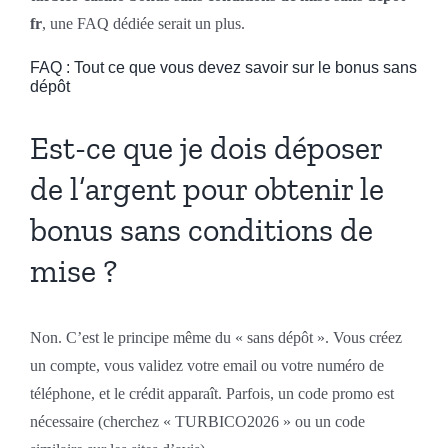
fr
, une FAQ dédiée serait un plus.
FAQ : Tout ce que vous devez savoir sur le bonus sans
dépôt
Est-ce que je dois déposer
de l’argent pour obtenir le
bonus sans conditions de
mise ?
Non. C’est le principe même du « sans dépôt ». Vous créez
un compte, vous validez votre email ou votre numéro de
téléphone, et le crédit apparaît. Parfois, un code promo est
nécessaire (cherchez « TURBICO2026 » ou un code