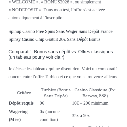
« WELCOME », « BONUS2026 », ou simplement
« NODEPOSIT ». Dans mon test, l’offre s’est activée
automatiquement à l’inscription.
Spinup Casino Free Spins Sans Wager Sans Dépôt France
Spinsy Casino Chip Gratuit 20€ Sans Dépôt Bonus
Comparatif : Bonus sans dépôt vs. Offres classiques
(un tableau pour y voir clair)
Je déteste les tableaux qui ne disent rien. Voici un comparatif
concret entre l’offre Turbico et ce que vous trouverez ailleurs.
Turbico (Bonus
Casino Classique (Ex:
Critère
Sans Dépôt)
Betway, 888)
Dépôt requis
0€
10€ – 20€ minimum
Wagering
0x (aucune
35x à 50x
(Mise)
condition)