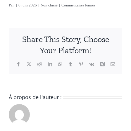
sur
Par
|
6 juin 2026
|
Non classé
|
Commentaires fermés
Turbico
Casino
Bonus
Sans
Share This Story, Choose
Conditions
De
Your Platform!
Mise
Sans
Facebook
X
Reddit
LinkedIn
WhatsApp
Tumblr
Pinterest
Vk
Xing
Email
Dépôt
Fr
À propos de l'auteur :
Site
Machine