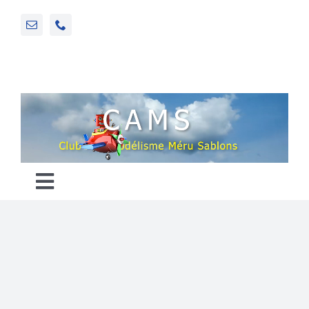
Passer
au
contenu
Toggle
Navigation
Accueil
L’Aéromodélisme