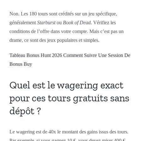
Non. Les 180 tours sont crédités sur un jeu spécifique,
généralement
Starburst
ou
Book of Dead
. Vérifiez les
conditions de l’offre dans votre compte. Mais c’est pas un
drame, ce sont des jeux populaires et simples.
Tableau Bonus Hunt 2026 Comment Suivre Une Session De
Bonus Buy
Quel est le wagering exact
pour ces tours gratuits sans
dépôt ?
Le wagering est de 40x le montant des gains issus des tours.
Par exemple, si vous gagnez 10 €, vous devez miser 400 €