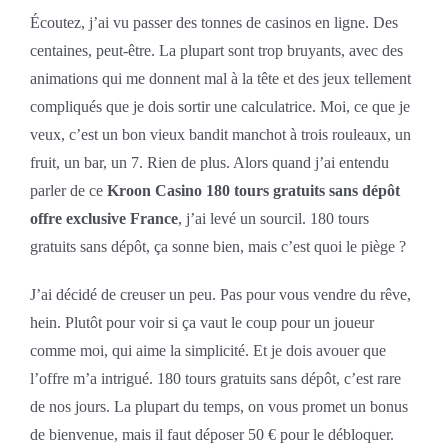
Écoutez, j’ai vu passer des tonnes de casinos en ligne. Des
centaines, peut-être. La plupart sont trop bruyants, avec des
animations qui me donnent mal à la tête et des jeux tellement
compliqués que je dois sortir une calculatrice. Moi, ce que je
veux, c’est un bon vieux bandit manchot à trois rouleaux, un
fruit, un bar, un 7. Rien de plus. Alors quand j’ai entendu
parler de ce
Kroon Casino 180 tours gratuits sans dépôt
offre exclusive France
, j’ai levé un sourcil. 180 tours
gratuits sans dépôt, ça sonne bien, mais c’est quoi le piège ?
J’ai décidé de creuser un peu. Pas pour vous vendre du rêve,
hein. Plutôt pour voir si ça vaut le coup pour un joueur
comme moi, qui aime la simplicité. Et je dois avouer que
l’offre m’a intrigué. 180 tours gratuits sans dépôt, c’est rare
de nos jours. La plupart du temps, on vous promet un bonus
de bienvenue, mais il faut déposer 50 € pour le débloquer.