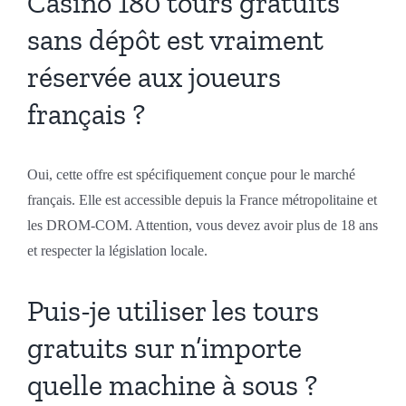
Casino 180 tours gratuits
sans dépôt est vraiment
réservée aux joueurs
français ?
Oui, cette offre est spécifiquement conçue pour le marché
français. Elle est accessible depuis la France métropolitaine et
les DROM-COM. Attention, vous devez avoir plus de 18 ans
et respecter la législation locale.
Puis-je utiliser les tours
gratuits sur n’importe
quelle machine à sous ?