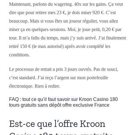
Maintenant, parlons du wagering. 40x sur les gains. Ça veut
dire que pour retirer mes 23 €, je dois miser 920 €. C’est
beaucoup. Mais si vous êtes un joueur régulier, vous allez
miser ça en quelques sessions. Moi, je joue petit, 0,20 € par
tour. Il m’a fallu du temps, mais j’y suis arrivé. J’ai finalement
retiré 150 € (le max autorisé) après avoir complété les
conditions.
Le processus de retrait a pris 3 jours ouvrés. Pas de souci,
c’est standard. J’ai reçu l’argent sur mon portefeuille
électronique. Rien à redire.
FAQ : tout ce qu’il faut savoir sur Kroon Casino 180
tours gratuits sans dépôt offre exclusive France
Est-ce que l’offre Kroon