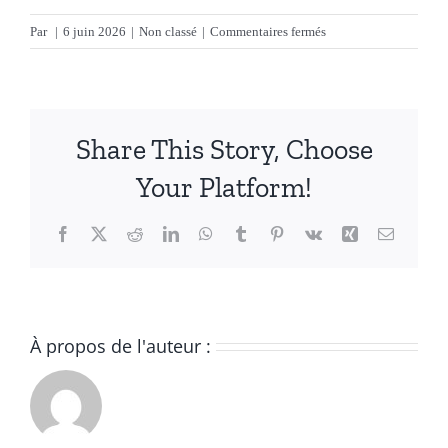
sur
Par
|
6 juin 2026
|
Non classé
|
Commentaires fermés
Kroon
Casino
180
Tours
Share This Story, Choose
Gratuits
Sans
Your Platform!
Dépôt
Offre
Facebook
X
Reddit
LinkedIn
WhatsApp
Tumblr
Pinterest
Vk
Xing
Email
Exclusive
France
À propos de l'auteur :
Site