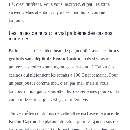
Là, c’est différent. Vous vous inscrivez, et paf, les tours
arrivent. Mais attention, il y a des conditions, comme
toujours.
Les limites de retrait : le vrai problème des casinos
modernes
Parlons cash. C’est bien beau de gagner 50 € avec ces
tours
gratuits sans dépôt de Kroon Casino
, mais si vous ne
pouvez pas retirer votre argent, ça sert à quoi ? J’ai vu des
casinos qui plafonnent les retraits à 100 € par semaine. Pour
un petit joueur comme moi, c’est pas mal, mais si vous
touchez un joli gain, vous attendez des semaines pour voir la
couleur de votre argent. Et ça, ça m’énerve.
J’ai vérifié les conditions de cette
offre exclusive France de
Kroon Casino
. Le plafond de retrait pour les gains issus des
tours gratuits est de 150 €. Franchement, c’est pas dégueu.