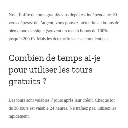
Non, l’offre de tours gratuits sans dépôt est indépendante. Si
vous déposez de l’argent, vous pouvez prétendre au bonus de
bienvenue classique (souvent un match bonus de 100%
jusqu’à 200 €). Mais les deux offres ne se cumulent pas.
Combien de temps ai-je
pour utiliser les tours
gratuits ?
Les tours sont valables 7 jours après leur crédit. Chaque lot
de 30 tours est valable 24 heures. Ne traînez pas, utilisez-les
rapidement.