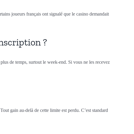
ertains joueurs français ont signalé que le casino demandait
nscription ?
t plus de temps, surtout le week-end. Si vous ne les recevez
ut gain au-delà de cette limite est perdu. C’est standard