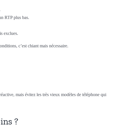
.
 un RTP plus bas.
s exclues.
onditions, c’est chiant mais nécessaire.
 réactive, mais évitez les très vieux modèles de téléphone qui
ins ?