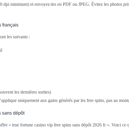
00 dpi minimum) et envoyez-les en PDF ou JPEG. Évitez les photos pri
s français
ont les suivants :
il
ouvent les dernières sorties)
s’applique uniquement aux gains générés par les free spins, pas au mont
s sans dépôt
 l’offre « true fortune casino vip free spins sans dépôt 2026 fr ». Voici ce 