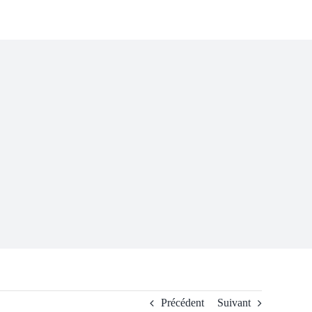
Précédent
Suivant