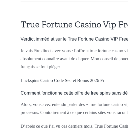
True Fortune Casino Vip Fr
Verdict immédiat sur le True Fortune Casino VIP Fr
Je vais être direct avec vous : l’offre « true fortune casino
absolument connaître avant de cliquer. Mon conseil de joueu
français se font piéger.
Luckspins Casino Code Secret Bonus 2026 Fr
Comment fonctionne cette offre de free spins sans d
Alors, vous avez entendu parler des « true fortune casino vi
processus. Contrairement à ce que certains sites vous raconte
D’après ce que j’ai vu ces derniers mois, True Fortune Casi