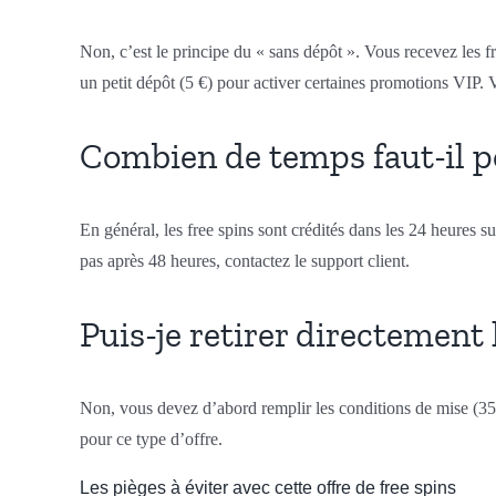
Non, c’est le principe du « sans dépôt ». Vous recevez les fr
un petit dépôt (5 €) pour activer certaines promotions VIP. V
Combien de temps faut-il po
En général, les free spins sont crédités dans les 24 heures 
pas après 48 heures, contactez le support client.
Puis-je retirer directement 
Non, vous devez d’abord remplir les conditions de mise (35x
pour ce type d’offre.
Les pièges à éviter avec cette offre de free spins