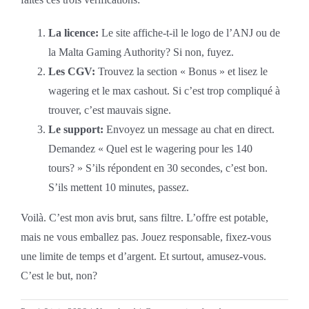
La licence:
Le site affiche-t-il le logo de l’ANJ ou de
la Malta Gaming Authority? Si non, fuyez.
Les CGV:
Trouvez la section « Bonus » et lisez le
wagering et le max cashout. Si c’est trop compliqué à
trouver, c’est mauvais signe.
Le support:
Envoyez un message au chat en direct.
Demandez « Quel est le wagering pour les 140
tours? » S’ils répondent en 30 secondes, c’est bon.
S’ils mettent 10 minutes, passez.
Voilà. C’est mon avis brut, sans filtre. L’offre est potable,
mais ne vous emballez pas. Jouez responsable, fixez-vous
une limite de temps et d’argent. Et surtout, amusez-vous.
C’est le but, non?