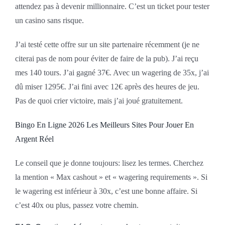
attendez pas à devenir millionnaire. C’est un ticket pour tester
un casino sans risque.
J’ai testé cette offre sur un site partenaire récemment (je ne
citerai pas de nom pour éviter de faire de la pub). J’ai reçu
mes 140 tours. J’ai gagné 37€. Avec un wagering de 35x, j’ai
dû miser 1295€. J’ai fini avec 12€ après des heures de jeu.
Pas de quoi crier victoire, mais j’ai joué gratuitement.
Bingo En Ligne 2026 Les Meilleurs Sites Pour Jouer En
Argent Réel
Le conseil que je donne toujours: lisez les termes. Cherchez
la mention « Max cashout » et « wagering requirements ». Si
le wagering est inférieur à 30x, c’est une bonne affaire. Si
c’est 40x ou plus, passez votre chemin.