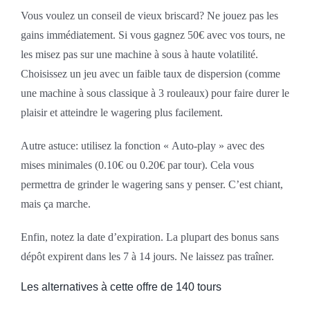
Vous voulez un conseil de vieux briscard? Ne jouez pas les
gains immédiatement. Si vous gagnez 50€ avec vos tours, ne
les misez pas sur une machine à sous à haute volatilité.
Choisissez un jeu avec un faible taux de dispersion (comme
une machine à sous classique à 3 rouleaux) pour faire durer le
plaisir et atteindre le wagering plus facilement.
Autre astuce: utilisez la fonction « Auto-play » avec des
mises minimales (0.10€ ou 0.20€ par tour). Cela vous
permettra de grinder le wagering sans y penser. C’est chiant,
mais ça marche.
Enfin, notez la date d’expiration. La plupart des bonus sans
dépôt expirent dans les 7 à 14 jours. Ne laissez pas traîner.
Les alternatives à cette offre de 140 tours