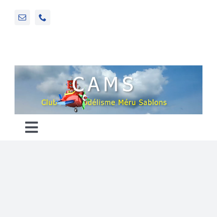
Passer
au
contenu
Toggle
Navigation
Accueil
L’Aéromodélisme