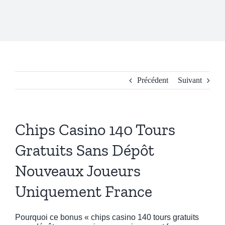
Le Club
Nos Installations
Drones
Précédent
Suivant
Galerie
Chips Casino 140 Tours
Contact
Gratuits Sans Dépôt
Nouveaux Joueurs
Uniquement France
Pourquoi ce bonus « chips casino 140 tours gratuits