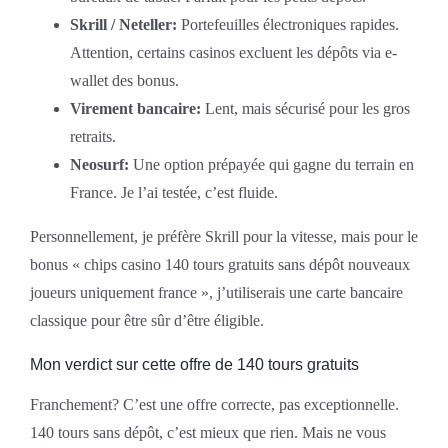
Skrill / Neteller:
Portefeuilles électroniques rapides.
Attention, certains casinos excluent les dépôts via e-
wallet des bonus.
Virement bancaire:
Lent, mais sécurisé pour les gros
retraits.
Neosurf:
Une option prépayée qui gagne du terrain en
France. Je l’ai testée, c’est fluide.
Personnellement, je préfère Skrill pour la vitesse, mais pour le
bonus « chips casino 140 tours gratuits sans dépôt nouveaux
joueurs uniquement france », j’utiliserais une carte bancaire
classique pour être sûr d’être éligible.
Mon verdict sur cette offre de 140 tours gratuits
Franchement? C’est une offre correcte, pas exceptionnelle.
140 tours sans dépôt, c’est mieux que rien. Mais ne vous