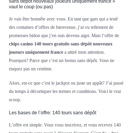
sans dépôt nouveaux joueurs uniquement france »
vaut le coup (ou pas)
Je vais être honnête avec vous. En tant que gars qui a testé
des centaines d’offres de bienvenue, j’ai vu tellement de
promesses bidon que j’en suis devenu aigri. Mais l’offre de
chips casino 140 tours gratuits sans dépôt nouveaux
joueurs uniquement france
a attiré mon attention.
Pourquoi? Parce que c’est un bonus sans dépôt. Vous ne
risquez pas un centime.
Alors, est-ce que c’est le jackpot ou juste un appât? J’ai passé
du temps à décortiquer les termes et conditions. Voici le vrai
scoop.
Les bases de l’offre: 140 tours sans dépôt
L’offre est simple. Vous vous inscrivez, et vous recevez 140