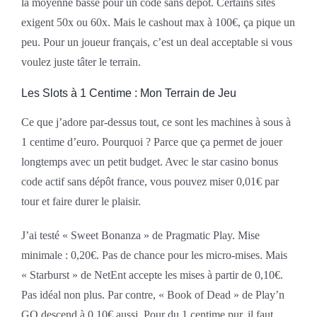
la moyenne basse pour un code sans dépôt. Certains sites
exigent 50x ou 60x. Mais le cashout max à 100€, ça pique un
peu. Pour un joueur français, c’est un deal acceptable si vous
voulez juste tâter le terrain.
Les Slots à 1 Centime : Mon Terrain de Jeu
Ce que j’adore par-dessus tout, ce sont les machines à sous à
1 centime d’euro. Pourquoi ? Parce que ça permet de jouer
longtemps avec un petit budget. Avec le star casino bonus
code actif sans dépôt france, vous pouvez miser 0,01€ par
tour et faire durer le plaisir.
J’ai testé « Sweet Bonanza » de Pragmatic Play. Mise
minimale : 0,20€. Pas de chance pour les micro-mises. Mais
« Starburst » de NetEnt accepte les mises à partir de 0,10€.
Pas idéal non plus. Par contre, « Book of Dead » de Play’n
GO descend à 0,10€ aussi. Pour du 1 centime pur, il faut