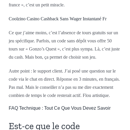
france », c’est un petit miracle.
Coolzino Casino Cashback Sans Wager Instantané Fr
Ce que j’aime moins, c’est l’absence de tours gratuits sur un
jeu spécifique. Parfois, un code sans dépôt vous offre 50
tours sur « Gonzo’s Quest », c’est plus sympa. Là, c’est juste
du cash. Mais bon, ça permet de choisir son jeu.
Autre point : le support client. J’ai posé une question sur le
code via le chat en direct. Réponse en 3 minutes, en français.
Pas mal. Mais le conseiller n’a pas su me dire exactement
combien de temps le code resterait actif. Flou artistique.
FAQ Technique : Tout Ce Que Vous Devez Savoir
Est-ce que le code