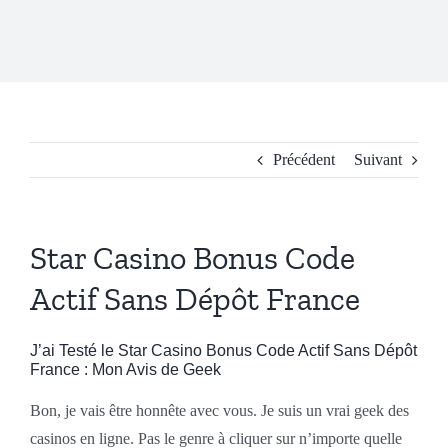
Le Club
Nos Installations
Drones
Précédent
Suivant
Galerie
Star Casino Bonus Code
Contact
Actif Sans Dépôt France
J’ai Testé le Star Casino Bonus Code Actif Sans Dépôt
France : Mon Avis de Geek
Bon, je vais être honnête avec vous. Je suis un vrai geek des
casinos en ligne. Pas le genre à cliquer sur n’importe quelle