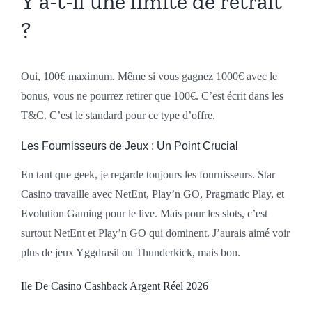
Y a-t-il une limite de retrait
?
Oui, 100€ maximum. Même si vous gagnez 1000€ avec le
bonus, vous ne pourrez retirer que 100€. C’est écrit dans les
T&C. C’est le standard pour ce type d’offre.
Les Fournisseurs de Jeux : Un Point Crucial
En tant que geek, je regarde toujours les fournisseurs. Star
Casino travaille avec NetEnt, Play’n GO, Pragmatic Play, et
Evolution Gaming pour le live. Mais pour les slots, c’est
surtout NetEnt et Play’n GO qui dominent. J’aurais aimé voir
plus de jeux Yggdrasil ou Thunderkick, mais bon.
Ile De Casino Cashback Argent Réel 2026