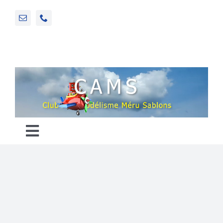
Passer
au
contenu
Toggle
Navigation
Accueil
L’Aéromodélisme