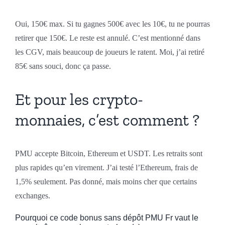
Oui, 150€ max. Si tu gagnes 500€ avec les 10€, tu ne pourras
retirer que 150€. Le reste est annulé. C’est mentionné dans
les CGV, mais beaucoup de joueurs le ratent. Moi, j’ai retiré
85€ sans souci, donc ça passe.
Et pour les crypto-
monnaies, c’est comment ?
PMU accepte Bitcoin, Ethereum et USDT. Les retraits sont
plus rapides qu’en virement. J’ai testé l’Ethereum, frais de
1,5% seulement. Pas donné, mais moins cher que certains
exchanges.
Pourquoi ce code bonus sans dépôt PMU Fr vaut le