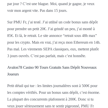
par jour ? C’est une blague. Moi, quand je gagne, je veux
voir mon argent vite. Pas dans 15 jours.
Sur PMU Fr, j’ai testé. J’ai utilisé un code bonus sans dépôt
pour prendre un petit 20€. J’ai grindé un peu, j’ai monté à
85€. Et là, le retrait. Le site annonce “retrait sous 48h max”
pour les crypto. Mais en vrai, j’ai reçu mon Ethereum en 14h.
Pas mal. Les virements SEPA classiques, eux, mettent plutôt
3 jours ouvrés. C’est pas parfait, mais c’est honnête.
Avalon78 Casino 90 Tours Gratuits Sans Dépôt Nouveaux
Joueurs
Petit détail qui tue : les limites journalières sont à 500€ pour
les comptes vérifiés. Pour un bonus sans dépôt, c’est énorme.
La plupart des concurrents plafonnent à 200€. Donc si tu
veux jouer sérieusement sans te sentir pigeonné, PMU Fr