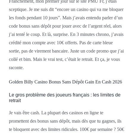
Franchement, mon premier jour sur le site PMU Fr, j’étais
sceptique. Je me suis dit “encore un casino qui va me bloquer
les fonds pendant 10 jours”. Mais j’avais entendu parler d’un
code bonus sans dépôt pour jouer avec de l’argent réel, alors
j’ai tenté le coup. Et là, surprise. En 3 minutes chrono, j’avais
crédité mon compte avec 10€ offerts. Pas de carte bleue
sortie, pas de virement bancaire. Juste un code promo que j’ai
collé et bim. Mais le vrai test, c’était le retrait. Et ça, je vous
raconte.
Golden Billy Casino Bonus Sans Dépôt Gain En Cash 2026
Le gros problème des joueurs français : les limites de
retrait
Je vais être cash. La plupart des casinos en ligne te
promettent des bonus sans dépôt, mais dès que tu gagnes, ils
te bloquent avec des limites ridicules. 100€ par semaine ? 50€