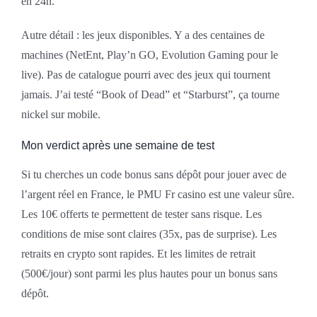
en 24h.
Autre détail : les jeux disponibles. Y a des centaines de
machines (NetEnt, Play’n GO, Evolution Gaming pour le
live). Pas de catalogue pourri avec des jeux qui tournent
jamais. J’ai testé “Book of Dead” et “Starburst”, ça tourne
nickel sur mobile.
Mon verdict après une semaine de test
Si tu cherches un code bonus sans dépôt pour jouer avec de
l’argent réel en France, le PMU Fr casino est une valeur sûre.
Les 10€ offerts te permettent de tester sans risque. Les
conditions de mise sont claires (35x, pas de surprise). Les
retraits en crypto sont rapides. Et les limites de retrait
(500€/jour) sont parmi les plus hautes pour un bonus sans
dépôt.