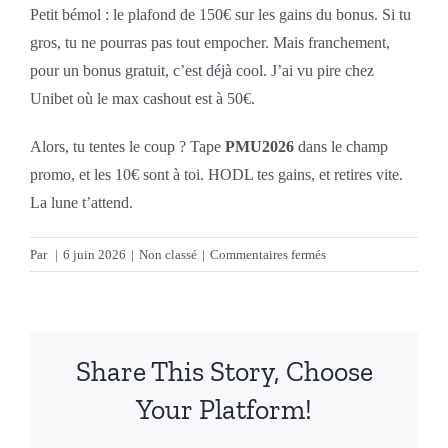
Petit bémol : le plafond de 150€ sur les gains du bonus. Si tu
gros, tu ne pourras pas tout empocher. Mais franchement,
pour un bonus gratuit, c’est déjà cool. J’ai vu pire chez
Unibet où le max cashout est à 50€.
Alors, tu tentes le coup ? Tape
PMU2026
dans le champ
promo, et les 10€ sont à toi. HODL tes gains, et retires vite.
La lune t’attend.
sur
Par
|
6 juin 2026
|
Non classé
|
Commentaires fermés
Pmu
Fr
Casino
Code
Share This Story, Choose
Bonus
Sans
Your Platform!
Dépôt
Argent