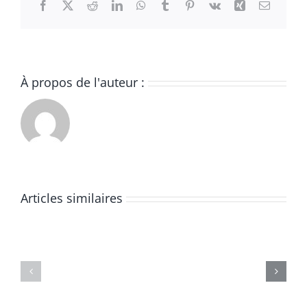
Facebook
X
Reddit
LinkedIn
WhatsApp
Tumblr
Pinterest
Vk
Xing
Email
Réel
France
À propos de l'auteur :
Site
Machine
De
À
Casino
Articles similaires
Sous
En
Argent
Ligne
Réel
Fiable
2026
2026