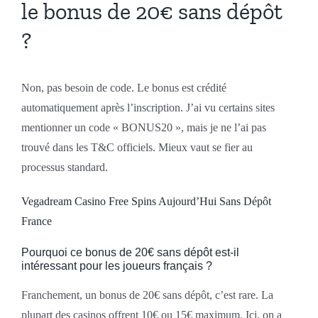
le bonus de 20€ sans dépôt
?
Non, pas besoin de code. Le bonus est crédité
automatiquement après l’inscription. J’ai vu certains sites
mentionner un code « BONUS20 », mais je ne l’ai pas
trouvé dans les T&C officiels. Mieux vaut se fier au
processus standard.
Vegadream Casino Free Spins Aujourd’Hui Sans Dépôt
France
Pourquoi ce bonus de 20€ sans dépôt est-il
intéressant pour les joueurs français ?
Franchement, un bonus de 20€ sans dépôt, c’est rare. La
plupart des casinos offrent 10€ ou 15€ maximum. Ici, on a