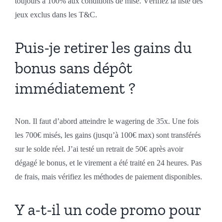
toujours à 100% aux conditions de mise. Vérifiez la liste des
jeux exclus dans les T&C.
Puis-je retirer les gains du
bonus sans dépôt
immédiatement ?
Non. Il faut d’abord atteindre le wagering de 35x. Une fois
les 700€ misés, les gains (jusqu’à 100€ max) sont transférés
sur le solde réel. J’ai testé un retrait de 50€ après avoir
dégagé le bonus, et le virement a été traité en 24 heures. Pas
de frais, mais vérifiez les méthodes de paiement disponibles.
Y a-t-il un code promo pour