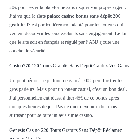
20€ pour tester la plateforme sans risquer son propre argent.
J’ai vu que le
slots palace casino bonus sans dépôt 20€
gratuits fr
est particulièrement adapté pour les joueurs qui
veulent découvrir les jeux exclusifs sans engagement. Le fait
que le site soit en français et régulé par l’ANJ ajoute une
couche de sécurité.
Casino770 120 Tours Gratuits Sans Dépôt Gardez Vos Gains
Un petit bémol : le plafond de gain à 100€ peut frustrer les
gros parieurs. Mais pour un joueur casual, c’est un bon deal.
J’ai personnellement réussi à tirer 45€ de ce bonus après
quelques heures de jeu. Pas de quoi devenir riche, mais
suffisant pour se faire un avis sur le casino.
Genesis Casino 220 Tours Gratuits Sans Dépôt Réclamez
Aujourd’Hui Fr