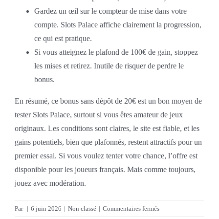
Gardez un œil sur le compteur de mise dans votre
compte. Slots Palace affiche clairement la progression,
ce qui est pratique.
Si vous atteignez le plafond de 100€ de gain, stoppez
les mises et retirez. Inutile de risquer de perdre le
bonus.
En résumé, ce bonus sans dépôt de 20€ est un bon moyen de
tester Slots Palace, surtout si vous êtes amateur de jeux
originaux. Les conditions sont claires, le site est fiable, et les
gains potentiels, bien que plafonnés, restent attractifs pour un
premier essai. Si vous voulez tenter votre chance, l’offre est
disponible pour les joueurs français. Mais comme toujours,
jouez avec modération.
sur
Par
|
6 juin 2026
|
Non classé
|
Commentaires fermés