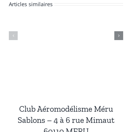
Casino
Articles similaires
Sous
En
Argent
Ligne
Réel
Fiable
2026
2026
Les
Le
Jeux
Classement
Qui
Des
Rapporte
Plateformes
Vraiment
Sûres
Club Aéromodélisme Méru
Sablons – 4 à 6 rue Mimaut
60110 MERU