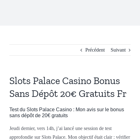
Le Club
Nos Installations
Drones
Précédent
Suivant
Galerie
Slots Palace Casino Bonus
Contact
Sans Dépôt 20€ Gratuits Fr
Test du Slots Palace Casino : Mon avis sur le bonus
sans dépôt de 20€ gratuits
Jeudi dernier, vers 14h, j’ai lancé une session de test
approfondie sur Slots Palace. Mon objectif était clair : vérifier