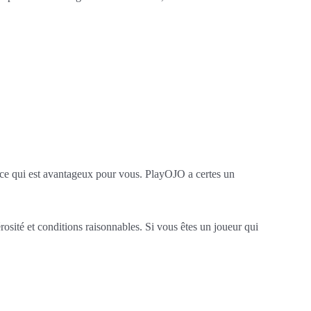
ce qui est avantageux pour vous. PlayOJO a certes un
osité et conditions raisonnables. Si vous êtes un joueur qui