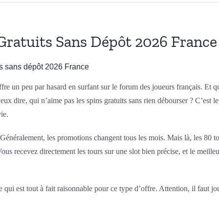
Gratuits Sans Dépôt 2026 France
its sans dépôt 2026 France
ffre un peu par hasard en surfant sur le forum des joueurs français. Et q
eux dire, qui n’aime pas les spins gratuits sans rien débourser ? C’est l
ie.
e. Généralement, les promotions changent tous les mois. Mais là, les 80 
s. Vous recevez directement les tours sur une slot bien précise, et le meil
qui est tout à fait raisonnable pour ce type d’offre. Attention, il faut j