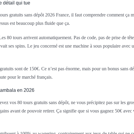
 détail qui tue
tours gratuits sans dépôt 2026 France, il faut comprendre comment ça 
essus est beaucoup plus fluide que ça.
Les 80 tours arrivent automatiquement. Pas de code, pas de prise de têt
e avait ses spins. Le jeu concerné est une machine à sous populaire ave
atuits sont de 150€. Ce n’est pas énorme, mais pour un bonus sans dépô
ute pour le marché français.
hambala en 2026
vez vos 80 tours gratuits sans dépôt, ne vous précipitez pas sur les gro
ins avant de pouvoir retirer. Ça signifie que si vous gagnez 50€ avec 
 contribuent à 100% au wagering, contrairement aux jeux de table qui n