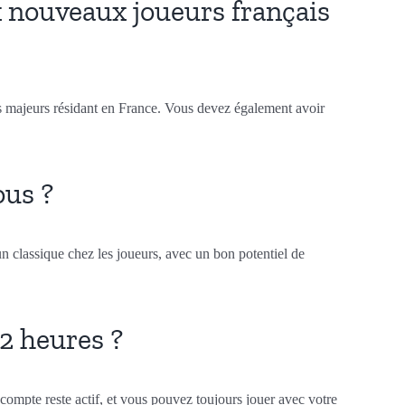
x nouveaux joueurs français
ts majeurs résidant en France. Vous devez également avoir
ous ?
un classique chez les joueurs, avec un bon potentiel de
72 heures ?
compte reste actif, et vous pouvez toujours jouer avec votre