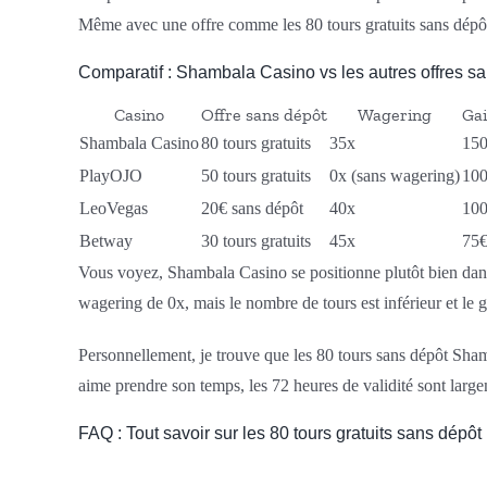
Même avec une offre comme les 80 tours gratuits sans dépôt, i
Comparatif : Shambala Casino vs les autres offres s
Casino
Offre sans dépôt
Wagering
Ga
Shambala Casino
80 tours gratuits
35x
15
PlayOJO
50 tours gratuits
0x (sans wagering)
10
LeoVegas
20€ sans dépôt
40x
10
Betway
30 tours gratuits
45x
75
Vous voyez, Shambala Casino se positionne plutôt bien dan
wagering de 0x, mais le nombre de tours est inférieur et le
Personnellement, je trouve que les 80 tours sans dépôt Sham
aime prendre son temps, les 72 heures de validité sont largem
FAQ : Tout savoir sur les 80 tours gratuits sans dépôt