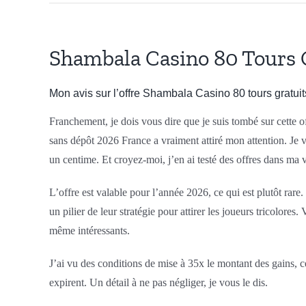
Shambala Casino 80 Tours 
Mon avis sur l’offre Shambala Casino 80 tours gratu
Franchement, je dois vous dire que je suis tombé sur cette o
sans dépôt 2026 France a vraiment attiré mon attention. Je v
un centime. Et croyez-moi, j’en ai testé des offres dans ma v
L’offre est valable pour l’année 2026, ce qui est plutôt rar
un pilier de leur stratégie pour attirer les joueurs tricolore
même intéressants.
J’ai vu des conditions de mise à 35x le montant des gains, ce 
expirent. Un détail à ne pas négliger, je vous le dis.