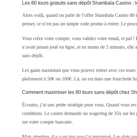
Les 80 tours gratuits sans dépôt Shambala Casino : le
Alors voilà, quand on parle de l’offre Shambala Casino 80 
penser, ce n’est pas un simple code promo à entrer. Le proc
Vous créez votre compte, vous validez votre email, et paf ! 
n’avait jamais joué en ligne, et en moins de 5 minutes, ell
sans dépôt.
Les gains maximum que vous pouvez retirer avec ces tours gr
plafonnent à 50€ ou 100€. Là, on est dans une fourchette ha
Comment maximiser les 80 tours sans dépôt chez S
Écoutez, j’ai une petite stratégie pour vous. Quand vous rece
conditions. Le casino demande un wagering de 35x sur les ga
sur votre compte bancaire.
Mais attention, il y a un truc que j’ai remarqué. Les slots