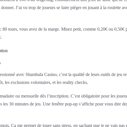
donner. J’ai vu trop de joueurs se faire piéger en jouant à la roulette a
 80 tours, vous avez de la marge. Misez petit, comme 0,20€ ou 0,50€ pa
.
ption
o
sionné avec Shambala Casino, c’est la qualité de leurs outils de jeu re
t, les exclusions volontaires, et les reality checks.
adaire ou mensuelle dès l’inscription. C’est obligatoire pour les joue
tes les 30 minutes de jeu. Une fenêtre pop-up s’affiche pour vous dire
 mois. Ça me permet de jouer sans stress, en sachant que je ne vais pas 