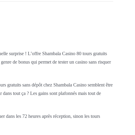
uelle surprise ! L’offre Shambala Casino 80 tours gratuits
e genre de bonus qui permet de tester un casino sans risquer
tours gratuits sans dépôt chez Shambala Casino semblent être
leur dans tout ça ? Les gains sont plafonnés mais tout de
ouer dans les 72 heures après réception, sinon les tours