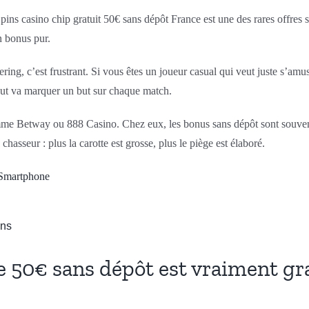
Spins casino chip gratuit 50€ sans dépôt France est une des rares offres s
n bonus pur.
ring, c’est frustrant. Si vous êtes un joueur casual qui veut juste s’am
but va marquer un but sur chaque match.
 comme Betway ou 888 Casino. Chez eux, les bonus sans dépôt sont souve
 chasseur : plus la carotte est grosse, plus le piège est élaboré.
 Smartphone
ins
de 50€ sans dépôt est vraiment gr