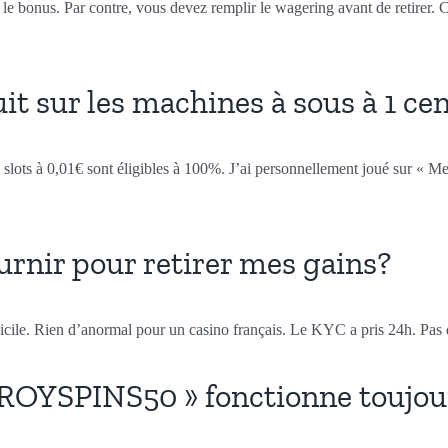
e bonus. Par contre, vous devez remplir le wagering avant de retirer. C’
tuit sur les machines à sous à 1 c
slots à 0,01€ sont éligibles à 100%. J’ai personnellement joué sur « Meg
urnir pour retirer mes gains?
domicile. Rien d’anormal pour un casino français. Le KYC a pris 24h. Pas
 ROYSPINS50 » fonctionne toujou