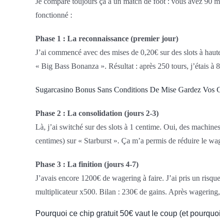
Je compare toujours ça à un match de foot : vous avez 90 minu
fonctionné :
Phase 1 : La reconnaissance (premier jour)
J’ai commencé avec des mises de 0,20€ sur des slots à haute 
« Big Bass Bonanza ». Résultat : après 250 tours, j’étais à 
Sugarcasino Bonus Sans Conditions De Mise Gardez Vos G
Phase 2 : La consolidation (jours 2-3)
Là, j’ai switché sur des slots à 1 centime. Oui, des machine
centimes) sur « Starburst ». Ça m’a permis de réduire le wa
Phase 3 : La finition (jours 4-7)
J’avais encore 1200€ de wagering à faire. J’ai pris un risque 
multiplicateur x500. Bilan : 230€ de gains. Après wagering, 
Pourquoi ce chip gratuit 50€ vaut le coup (et pourquo