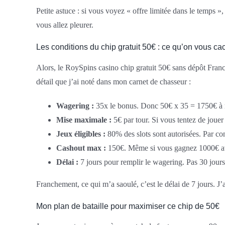
Petite astuce : si vous voyez « offre limitée dans le temps »
vous allez pleurer.
Les conditions du chip gratuit 50€ : ce qu’on vous ca
Alors, le RoySpins casino chip gratuit 50€ sans dépôt Franc
détail que j’ai noté dans mon carnet de chasseur :
Wagering :
35x le bonus. Donc 50€ x 35 = 1750€ à mis
Mise maximale :
5€ par tour. Si vous tentez de jouer
Jeux éligibles :
80% des slots sont autorisées. Par con
Cashout max :
150€. Même si vous gagnez 1000€ ave
Délai :
7 jours pour remplir le wagering. Pas 30 jours,
Franchement, ce qui m’a saoulé, c’est le délai de 7 jours. J’
Mon plan de bataille pour maximiser ce chip de 50€