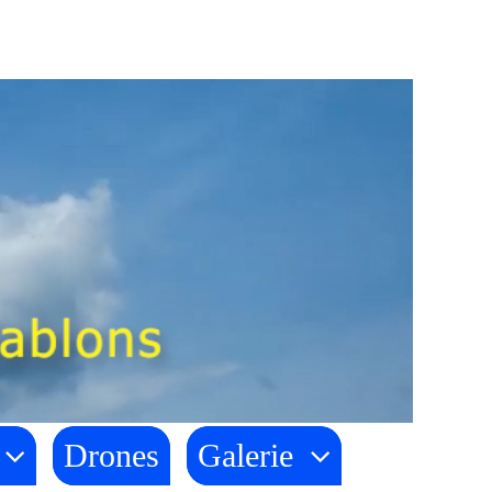
Drones
Galerie