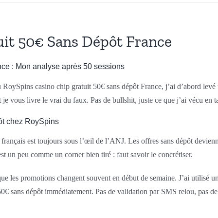
uit 50€ Sans Dépôt France
nce : Mon analyse après 50 sessions
u RoySpins casino chip gratuit 50€ sans dépôt France, j’ai d’abord levé 
é, et je vous livre le vrai du faux. Pas de bullshit, juste ce que j’ai vécu 
pôt chez RoySpins
français est toujours sous l’œil de l’ANJ. Les offres sans dépôt devie
t un peu comme un corner bien tiré : faut savoir le concrétiser.
 que les promotions changent souvent en début de semaine. J’ai utilisé u
50€ sans dépôt immédiatement. Pas de validation par SMS relou, pas de