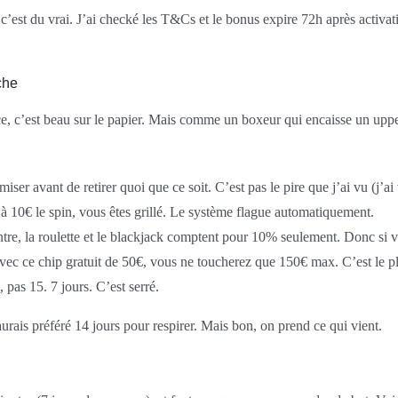
, c’est du vrai. J’ai checké les T&Cs et le bonus expire 72h après activat
che
e, c’est beau sur le papier. Mais comme un boxeur qui encaisse un upper
er avant de retirer quoi que ce soit. C’est pas le pire que j’ai vu (j’a
 à 10€ le spin, vous êtes grillé. Le système flague automatiquement.
tre, la roulette et le blackjack comptent pour 10% seulement. Donc si vo
c ce chip gratuit de 50€, vous ne toucherez que 150€ max. C’est le p
 pas 15. 7 jours. C’est serré.
aurais préféré 14 jours pour respirer. Mais bon, on prend ce qui vient.