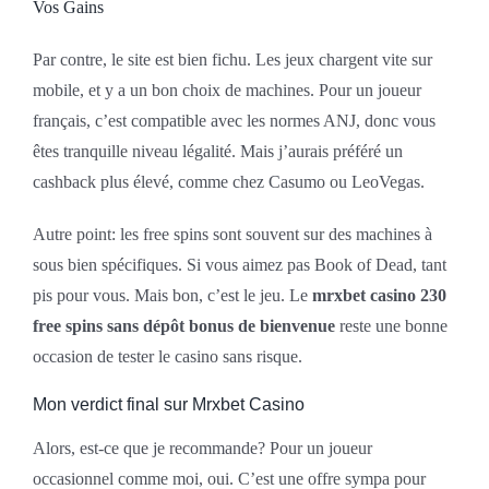
Vos Gains
Par contre, le site est bien fichu. Les jeux chargent vite sur
mobile, et y a un bon choix de machines. Pour un joueur
français, c’est compatible avec les normes ANJ, donc vous
êtes tranquille niveau légalité. Mais j’aurais préféré un
cashback plus élevé, comme chez Casumo ou LeoVegas.
Autre point: les free spins sont souvent sur des machines à
sous bien spécifiques. Si vous aimez pas Book of Dead, tant
pis pour vous. Mais bon, c’est le jeu. Le
mrxbet casino 230
free spins sans dépôt bonus de bienvenue
reste une bonne
occasion de tester le casino sans risque.
Mon verdict final sur Mrxbet Casino
Alors, est-ce que je recommande? Pour un joueur
occasionnel comme moi, oui. C’est une offre sympa pour