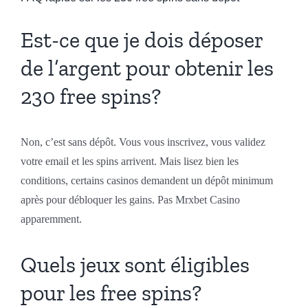
Est-ce que je dois déposer
de l’argent pour obtenir les
230 free spins?
Non, c’est sans dépôt. Vous vous inscrivez, vous validez
votre email et les spins arrivent. Mais lisez bien les
conditions, certains casinos demandent un dépôt minimum
après pour débloquer les gains. Pas Mrxbet Casino
apparemment.
Quels jeux sont éligibles
pour les free spins?