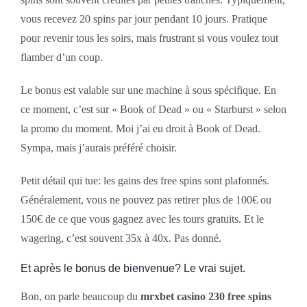
vous recevez 20 spins par jour pendant 10 jours. Pratique
pour revenir tous les soirs, mais frustrant si vous voulez tout
flamber d’un coup.
Le bonus est valable sur une machine à sous spécifique. En
ce moment, c’est sur « Book of Dead » ou « Starburst » selon
la promo du moment. Moi j’ai eu droit à Book of Dead.
Sympa, mais j’aurais préféré choisir.
Petit détail qui tue: les gains des free spins sont plafonnés.
Généralement, vous ne pouvez pas retirer plus de 100€ ou
150€ de ce que vous gagnez avec les tours gratuits. Et le
wagering, c’est souvent 35x à 40x. Pas donné.
Et après le bonus de bienvenue? Le vrai sujet.
Bon, on parle beaucoup du
mrxbet casino 230 free spins