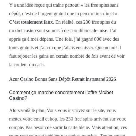
Y a une idée reçue qui traîne partout: « les free spins sans
dépôt, c’est de l’argent gratuit que tu peux retirer direct ».
C’est totalement faux.
En réalité, ces 230 free spins du
mrxbet casino sont soumis à des conditions de mise. J’ai
appris ça à mes dépens. Une fois, j’ai gagné 80€ avec des
tours gratuits et j’ai cru que j’allais encaisser. Que nenni! Il
faut rejouer les gains un certain nombre de fois avant de voir
la couleur du cash.
Azur Casino Bonus Sans Dépôt Retrait Instantané 2026
Comment ça marche concrètement l’offre Mrxbet
Casino?
Alors voilà le plan. Vous vous inscrivez sur le site, vous
mettez votre email et hop, les 230 free spins arrivent sur votre
compte. Pas besoin de sortir la carte bleue. Mais attention, ces
spins sont souvent crédités par petites tranches. Typiquement,