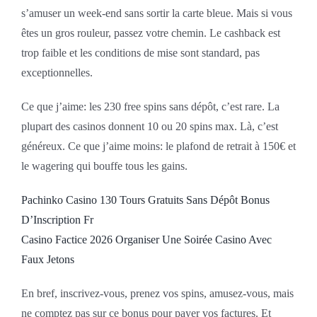
s’amuser un week-end sans sortir la carte bleue. Mais si vous
êtes un gros rouleur, passez votre chemin. Le cashback est
trop faible et les conditions de mise sont standard, pas
exceptionnelles.
Ce que j’aime: les 230 free spins sans dépôt, c’est rare. La
plupart des casinos donnent 10 ou 20 spins max. Là, c’est
généreux. Ce que j’aime moins: le plafond de retrait à 150€ et
le wagering qui bouffe tous les gains.
Pachinko Casino 130 Tours Gratuits Sans Dépôt Bonus
D’Inscription Fr
Casino Factice 2026 Organiser Une Soirée Casino Avec
Faux Jetons
En bref, inscrivez-vous, prenez vos spins, amusez-vous, mais
ne comptez pas sur ce bonus pour payer vos factures. Et