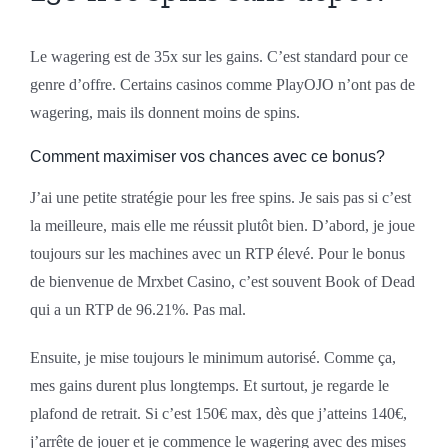
Le wagering est de 35x sur les gains. C’est standard pour ce
genre d’offre. Certains casinos comme PlayOJO n’ont pas de
wagering, mais ils donnent moins de spins.
Comment maximiser vos chances avec ce bonus?
J’ai une petite stratégie pour les free spins. Je sais pas si c’est
la meilleure, mais elle me réussit plutôt bien. D’abord, je joue
toujours sur les machines avec un RTP élevé. Pour le bonus
de bienvenue de Mrxbet Casino, c’est souvent Book of Dead
qui a un RTP de 96.21%. Pas mal.
Ensuite, je mise toujours le minimum autorisé. Comme ça,
mes gains durent plus longtemps. Et surtout, je regarde le
plafond de retrait. Si c’est 150€ max, dès que j’atteins 140€,
j’arrête de jouer et je commence le wagering avec des mises