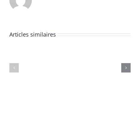
Site
Machine
De
À
Casino
Articles similaires
Sous
En
Argent
Ligne
Réel
Fiable
2026
2026
Les
Le
Jeux
Classement
Qui
Des
Rapporte
Plateformes
Vraiment
Sûres