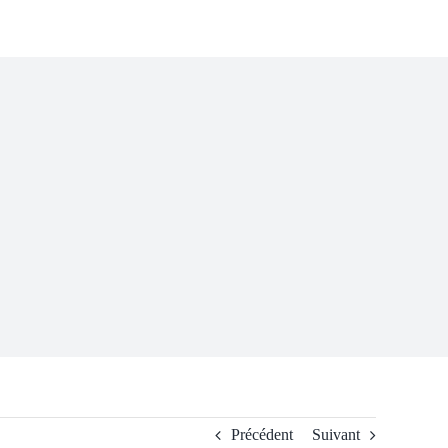
Précédent
Suivant