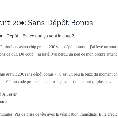
tuit 20€ Sans Dépôt Bonus
ans Dépôt – Est-ce que ça vaut le coup?
 Pasinobet casino chip gratuit 20€ sans dépôt bonus », j’ai levé un sourc
ns de ouf. Du coup, j’ai testé. J’ai perdu un peu de mon propre argent aus
 chip gratuit 20€ sans dépôt bonus ». C’est un peu la buzz du moment che
sque. Y’a un code promo à taper, mais je vous donne tout ça plus bas.
n À Tester
ance
inutes. Pas de prise de tête avec la vérification immédiate. Et le crédit 