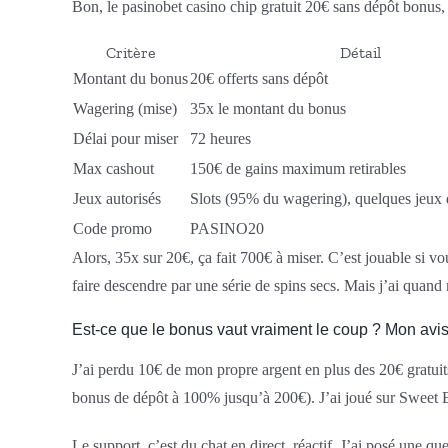
Bon, le pasinobet casino chip gratuit 20€ sans dépôt bonus, c
Critère
Détail
Montant du bonus
20€ offerts sans dépôt
Wagering (mise)
35x le montant du bonus
Délai pour miser
72 heures
Max cashout
150€ de gains maximum retirables
Jeux autorisés
Slots (95% du wagering), quelques jeux 
Code promo
PASINO20
Alors, 35x sur 20€, ça fait 700€ à miser. C’est jouable si v
faire descendre par une série de spins secs. Mais j’ai quand
Est-ce que le bonus vaut vraiment le coup ? Mon avis
J’ai perdu 10€ de mon propre argent en plus des 20€ gratuit
bonus de dépôt à 100% jusqu’à 200€). J’ai joué sur Sweet Bona
Le support, c’est du chat en direct, réactif. J’ai posé une 