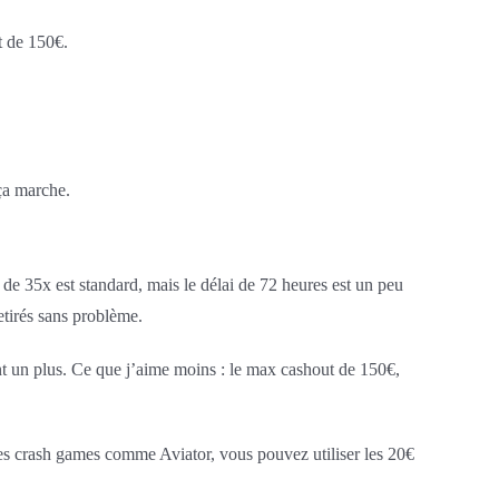
t de 150€.
ça marche.
de 35x est standard, mais le délai de 72 heures est un peu
etirés sans problème.
ont un plus. Ce que j’aime moins : le max cashout de 150€,
 les crash games comme Aviator, vous pouvez utiliser les 20€