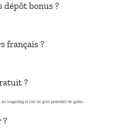
s dépôt bonus ?
s français ?
ratuit ?
u wagering et ont un gros potentiel de gains.
 ?