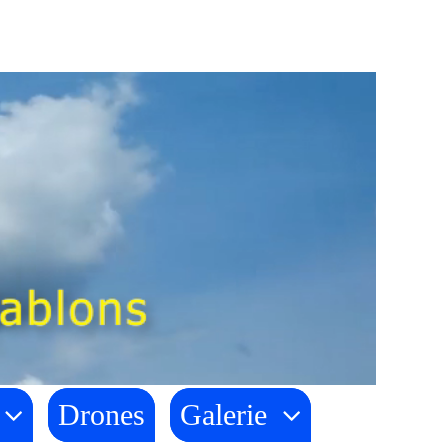
Drones
Galerie