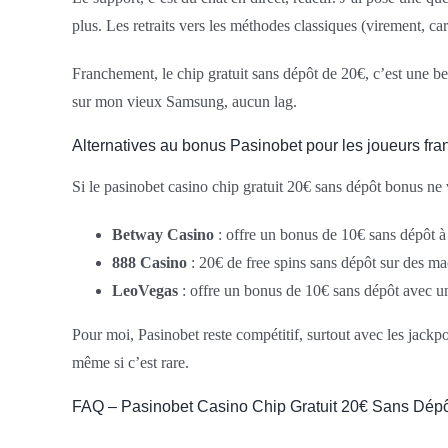
plus. Les retraits vers les méthodes classiques (virement, cart
Franchement, le chip gratuit sans dépôt de 20€, c’est une bel
sur mon vieux Samsung, aucun lag.
Alternatives au bonus Pasinobet pour les joueurs fra
Si le pasinobet casino chip gratuit 20€ sans dépôt bonus ne 
Betway Casino
: offre un bonus de 10€ sans dépôt à
888 Casino
: 20€ de free spins sans dépôt sur des m
LeoVegas
: offre un bonus de 10€ sans dépôt avec u
Pour moi, Pasinobet reste compétitif, surtout avec les jac
même si c’est rare.
FAQ – Pasinobet Casino Chip Gratuit 20€ Sans Dép