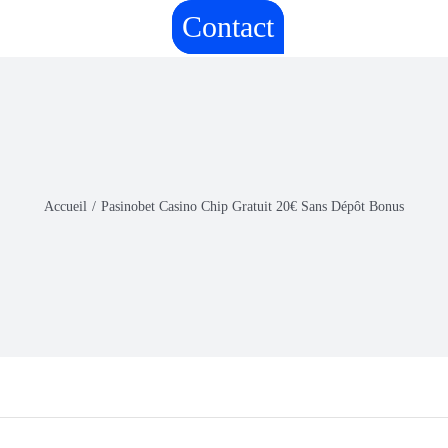
Contact
Accueil
Pasinobet Casino Chip Gratuit 20€ Sans Dépôt Bonus