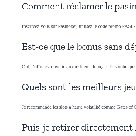
Comment réclamer le pasino
Inscrivez-vous sur Pasinobet, utilisez le code promo PASIN
Est-ce que le bonus sans dép
Oui, l’offre est ouverte aux résidents français. Pasinobet 
Quels sont les meilleurs jeu
Je recommande les slots à haute volatilité comme Gates of
Puis-je retirer directement 