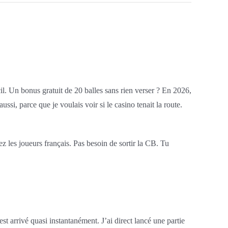
il. Un bonus gratuit de 20 balles sans rien verser ? En 2026,
si, parce que je voulais voir si le casino tenait la route.
z les joueurs français. Pas besoin de sortir la CB. Tu
est arrivé quasi instantanément. J’ai direct lancé une partie