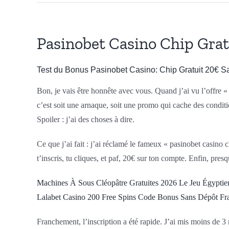
Pasinobet Casino Chip Gra
Test du Bonus Pasinobet Casino: Chip Gratuit 20€ S
Bon, je vais être honnête avec vous. Quand j’ai vu l’offre «
c’est soit une arnaque, soit une promo qui cache des conditio
Spoiler : j’ai des choses à dire.
Ce que j’ai fait : j’ai réclamé le fameux « pasinobet casino
t’inscris, tu cliques, et paf, 20€ sur ton compte. Enfin, pre
Machines À Sous Cléopâtre Gratuites 2026 Le Jeu Égyptie
Lalabet Casino 200 Free Spins Code Bonus Sans Dépôt Fr
Franchement, l’inscription a été rapide. J’ai mis moins de 3 m