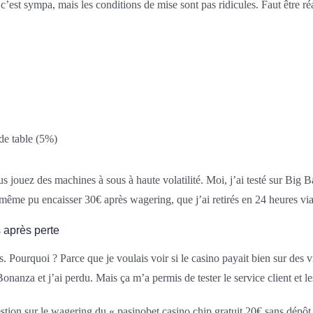
’est sympa, mais les conditions de mise sont pas ridicules. Faut être réal
de table (5%)
ous jouez des machines à sous à haute volatilité. Moi, j’ai testé sur Bi
 même pu encaisser 30€ après wagering, que j’ai retirés en 24 heures via
 après perte
s. Pourquoi ? Parce que je voulais voir si le casino payait bien sur de
nza et j’ai perdu. Mais ça m’a permis de tester le service client et les 
question sur le wagering du « pasinobet casino chip gratuit 20€ sans dépô