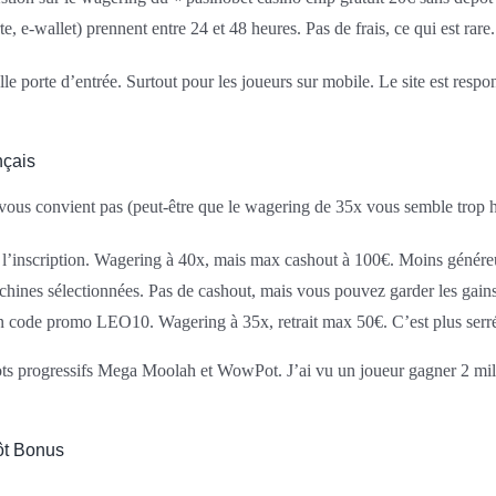
e, e-wallet) prennent entre 24 et 48 heures. Pas de frais, ce qui est rare.
le porte d’entrée. Surtout pour les joueurs sur mobile. Le site est respon
nçais
vous convient pas (peut-être que le wagering de 35x vous semble trop hau
 l’inscription. Wagering à 40x, mais max cashout à 100€. Moins généreu
achines sélectionnées. Pas de cashout, mais vous pouvez garder les gai
n code promo LEO10. Wagering à 35x, retrait max 50€. C’est plus serr
kpots progressifs Mega Moolah et WowPot. J’ai vu un joueur gagner 2 m
ôt Bonus