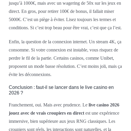
jusqu’à 1000€, mais avec un wagering de 50x sur les jeux en
direct. En gros, pour retirer 100€ de bonus, il fallait miser
5000€. C’est un piège à éviter. Lisez toujours les termes et
conditions. Si c’est trop beau pour être vrai, c’est que ça l’est.
Enfin, la question de la connexion internet. Un stream 4K, ça
consomme. Si votre connexion est instable, vous risquez de
perdre le fil de la partie. Certains casinos, comme Unibet,
proposent un mode basse résolution. C’est moins joli, mais ça
évite les déconnexions.
Conclusion : faut-il se lancer dans le live casino en
2026 ?
Franchement, oui. Mais avec prudence. Le
live casino 2026
jouez avec de vrais croupiers en direct
est une expérience
immersive, bien supérieure aux jeux RNG classiques. Les
croupiers sont réels, les interactions sont naturelles, et la