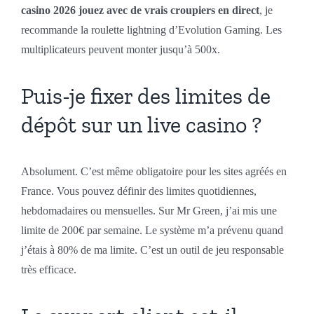
casino 2026 jouez avec de vrais croupiers en direct
, je
recommande la roulette lightning d’Evolution Gaming. Les
multiplicateurs peuvent monter jusqu’à 500x.
Puis-je fixer des limites de
dépôt sur un live casino ?
Absolument. C’est même obligatoire pour les sites agréés en
France. Vous pouvez définir des limites quotidiennes,
hebdomadaires ou mensuelles. Sur Mr Green, j’ai mis une
limite de 200€ par semaine. Le système m’a prévenu quand
j’étais à 80% de ma limite. C’est un outil de jeu responsable
très efficace.