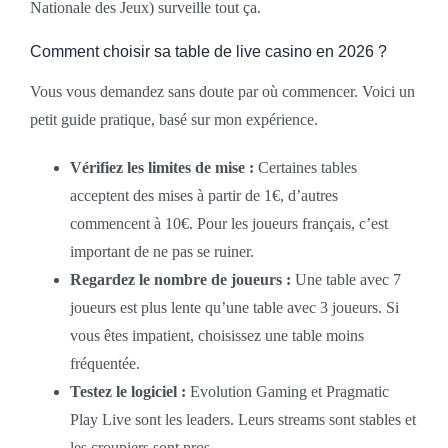
Nationale des Jeux) surveille tout ça.
Comment choisir sa table de live casino en 2026 ?
Vous vous demandez sans doute par où commencer. Voici un
petit guide pratique, basé sur mon expérience.
Vérifiez les limites de mise :
Certaines tables
acceptent des mises à partir de 1€, d’autres
commencent à 10€. Pour les joueurs français, c’est
important de ne pas se ruiner.
Regardez le nombre de joueurs :
Une table avec 7
joueurs est plus lente qu’une table avec 3 joueurs. Si
vous êtes impatient, choisissez une table moins
fréquentée.
Testez le logiciel :
Evolution Gaming et Pragmatic
Play Live sont les leaders. Leurs streams sont stables et
les croupiers sont pros.