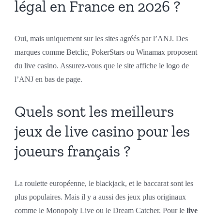
légal en France en 2026 ?
Oui, mais uniquement sur les sites agréés par l’ANJ. Des
marques comme Betclic, PokerStars ou Winamax proposent
du live casino. Assurez-vous que le site affiche le logo de
l’ANJ en bas de page.
Quels sont les meilleurs
jeux de live casino pour les
joueurs français ?
La roulette européenne, le blackjack, et le baccarat sont les
plus populaires. Mais il y a aussi des jeux plus originaux
comme le Monopoly Live ou le Dream Catcher. Pour le
live