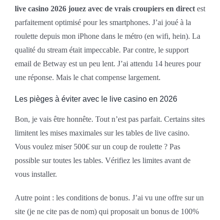
live casino 2026 jouez avec de vrais croupiers en direct
est
parfaitement optimisé pour les smartphones. J’ai joué à la
roulette depuis mon iPhone dans le métro (en wifi, hein). La
qualité du stream était impeccable. Par contre, le support
email de Betway est un peu lent. J’ai attendu 14 heures pour
une réponse. Mais le chat compense largement.
Les pièges à éviter avec le live casino en 2026
Bon, je vais être honnête. Tout n’est pas parfait. Certains sites
limitent les mises maximales sur les tables de live casino.
Vous voulez miser 500€ sur un coup de roulette ? Pas
possible sur toutes les tables. Vérifiez les limites avant de
vous installer.
Autre point : les conditions de bonus. J’ai vu une offre sur un
site (je ne cite pas de nom) qui proposait un bonus de 100%