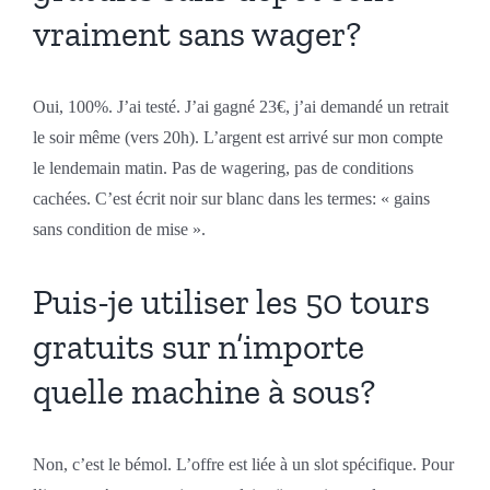
vraiment sans wager?
Oui, 100%. J’ai testé. J’ai gagné 23€, j’ai demandé un retrait
le soir même (vers 20h). L’argent est arrivé sur mon compte
le lendemain matin. Pas de wagering, pas de conditions
cachées. C’est écrit noir sur blanc dans les termes: « gains
sans condition de mise ».
Puis-je utiliser les 50 tours
gratuits sur n’importe
quelle machine à sous?
Non, c’est le bémol. L’offre est liée à un slot spécifique. Pour