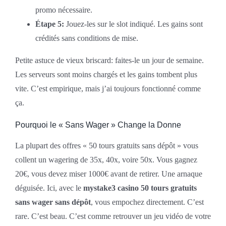
promo nécessaire.
Étape 5:
Jouez-les sur le slot indiqué. Les gains sont
crédités sans conditions de mise.
Petite astuce de vieux briscard: faites-le un jour de semaine.
Les serveurs sont moins chargés et les gains tombent plus
vite. C’est empirique, mais j’ai toujours fonctionné comme
ça.
Pourquoi le « Sans Wager » Change la Donne
La plupart des offres « 50 tours gratuits sans dépôt » vous
collent un wagering de 35x, 40x, voire 50x. Vous gagnez
20€, vous devez miser 1000€ avant de retirer. Une arnaque
déguisée. Ici, avec le
mystake3 casino 50 tours gratuits
sans wager sans dépôt
, vous empochez directement. C’est
rare. C’est beau. C’est comme retrouver un jeu vidéo de votre