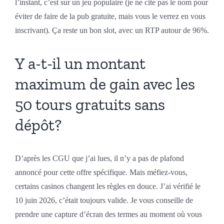
l’instant, c’est sur un jeu populaire (je ne cite pas le nom pour
éviter de faire de la pub gratuite, mais vous le verrez en vous
inscrivant). Ça reste un bon slot, avec un RTP autour de 96%.
Y a-t-il un montant
maximum de gain avec les
50 tours gratuits sans
dépôt?
D’après les CGU que j’ai lues, il n’y a pas de plafond
annoncé pour cette offre spécifique. Mais méfiez-vous,
certains casinos changent les règles en douce. J’ai vérifié le
10 juin 2026, c’était toujours valide. Je vous conseille de
prendre une capture d’écran des termes au moment où vous