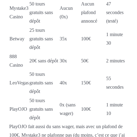
50 tours
Aucun
47
Mystake3
Aucun
gratuits sans
plafond
secondes
Casino
(0x)
dépôt
annoncé
(testé)
25 tours
1 minute
Betway
gratuits sans
35x
100€
30
dépôt
888
20€ sans dépôt
30x
50€
2 minutes
Casino
50 tours
55
LeoVegas
gratuits sans
40x
150€
secondes
dépôt
50 tours
0x (sans
1 minute
PlayOJO
gratuits sans
100€
wager)
10
dépôt
PlayOJO fait aussi du sans wager, mais avec un plafond de
100€. Mystake3 ne plafonne pas (du moins, c’est ce que j’ai