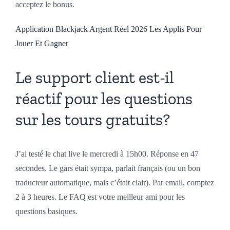
acceptez le bonus.
Application Blackjack Argent Réel 2026 Les Applis Pour
Jouer Et Gagner
Le support client est-il
réactif pour les questions
sur les tours gratuits?
J’ai testé le chat live le mercredi à 15h00. Réponse en 47
secondes. Le gars était sympa, parlait français (ou un bon
traducteur automatique, mais c’était clair). Par email, comptez
2 à 3 heures. Le FAQ est votre meilleur ami pour les
questions basiques.