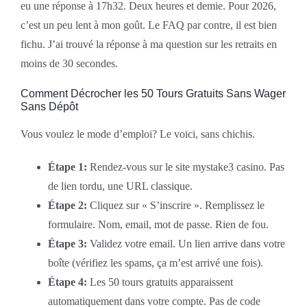
eu une réponse à 17h32. Deux heures et demie. Pour 2026,
c’est un peu lent à mon goût. Le FAQ par contre, il est bien
fichu. J’ai trouvé la réponse à ma question sur les retraits en
moins de 30 secondes.
Comment Décrocher les 50 Tours Gratuits Sans Wager
Sans Dépôt
Vous voulez le mode d’emploi? Le voici, sans chichis.
Étape 1:
Rendez-vous sur le site mystake3 casino. Pas
de lien tordu, une URL classique.
Étape 2:
Cliquez sur « S’inscrire ». Remplissez le
formulaire. Nom, email, mot de passe. Rien de fou.
Étape 3:
Validez votre email. Un lien arrive dans votre
boîte (vérifiez les spams, ça m’est arrivé une fois).
Étape 4:
Les 50 tours gratuits apparaissent
automatiquement dans votre compte. Pas de code