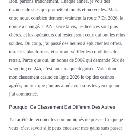
Bon, parlons franchement. Chaque année, je vois des
dizaines de sites qui promettent monts et merveilles. Mais
entre nous, combien tiennent vraiment la route ? En 2026, la
donne a changé. L’ANJ serre la vis, les licences sont plus
chères, et les opérateurs qui restent sont ceux qui ont les reins
solides. Du coup, j’ai passé des heures à éplucher les offres,
tester les plateformes, et surtout, vérifier les conditions de
retrait. Parce que oui, un bonus de 500€ qui demande 50x de
wagering en 24h, c’est une arnaque déguisée. Voici donc
mon classement casino en ligne 2026 le top des casinos
agréés, un truc que j’aurais aimé avoir sous les yeux quand
j’ai commencé.
Pourquoi Ce Classement Est Différent Des Autres
J’ai arrêté de recopier les communiqués de presse. Ce que je
veux, c’est savoir si je peux encaisser mes gains sans passer