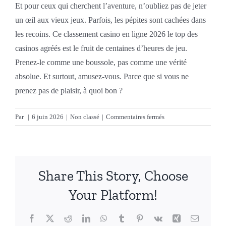
Et pour ceux qui cherchent l’aventure, n’oubliez pas de jeter
un œil aux vieux jeux. Parfois, les pépites sont cachées dans
les recoins. Ce classement casino en ligne 2026 le top des
casinos agréés est le fruit de centaines d’heures de jeu.
Prenez-le comme une boussole, pas comme une vérité
absolue. Et surtout, amusez-vous. Parce que si vous ne
prenez pas de plaisir, à quoi bon ?
sur
Par
|
6 juin 2026
|
Non classé
|
Commentaires fermés
Classement
Casino
En
Ligne
Share This Story, Choose
2026
Le
Your Platform!
Top
Des
Facebook
X
Reddit
LinkedIn
WhatsApp
Tumblr
Pinterest
Vk
Xing
Email
Casinos