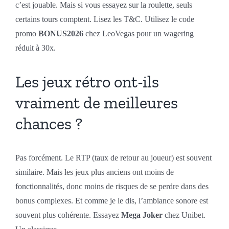
c’est jouable. Mais si vous essayez sur la roulette, seuls
certains tours comptent. Lisez les T&C. Utilisez le code
promo
BONUS2026
chez LeoVegas pour un wagering
réduit à 30x.
Les jeux rétro ont-ils
vraiment de meilleures
chances ?
Pas forcément. Le RTP (taux de retour au joueur) est souvent
similaire. Mais les jeux plus anciens ont moins de
fonctionnalités, donc moins de risques de se perdre dans des
bonus complexes. Et comme je le dis, l’ambiance sonore est
souvent plus cohérente. Essayez
Mega Joker
chez Unibet.