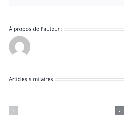
Agréés
À propos de l'auteur :
Site
Machine
De
À
Casino
Articles similaires
Sous
En
Argent
Ligne
Réel
Fiable
2026
2026
Les