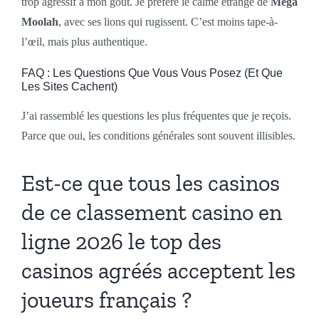
trop agressif à mon goût. Je préfère le calme étrange de
Mega
Moolah
, avec ses lions qui rugissent. C’est moins tape-à-
l’œil, mais plus authentique.
FAQ : Les Questions Que Vous Vous Posez (Et Que
Les Sites Cachent)
J’ai rassemblé les questions les plus fréquentes que je reçois.
Parce que oui, les conditions générales sont souvent illisibles.
Est-ce que tous les casinos
de ce classement casino en
ligne 2026 le top des
casinos agréés acceptent les
joueurs français ?