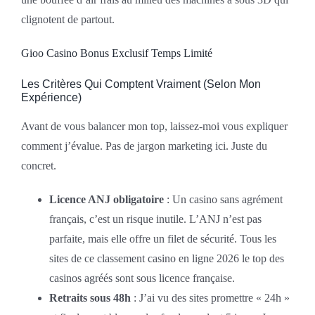
clignotent de partout.
Gioo Casino Bonus Exclusif Temps Limité
Les Critères Qui Comptent Vraiment (Selon Mon
Expérience)
Avant de vous balancer mon top, laissez-moi vous expliquer
comment j’évalue. Pas de jargon marketing ici. Juste du
concret.
Licence ANJ obligatoire
: Un casino sans agrément
français, c’est un risque inutile. L’ANJ n’est pas
parfaite, mais elle offre un filet de sécurité. Tous les
sites de ce classement casino en ligne 2026 le top des
casinos agréés sont sous licence française.
Retraits sous 48h
: J’ai vu des sites promettre « 24h »