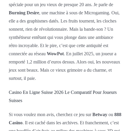
spéciale pour un jeu vieux de presque 20 ans. Je parle de
Burning Desire
, une machine à sous de Microgaming. Oui,
elle a des graphismes datés. Les fruits tournent, les cloches
sonnent, rien de révolutionnaire. Mais la bande-son ? Un
synthétiseur entêtant qui vous plonge dans une ambiance
rétro incroyable. Et le pire, c’est que cette antiquité est
connectée au réseau
WowPot
. En juillet 2025, un joueur a
remporté 1,2 million d’euros dessus. Alors oui, les nouveaux
jeux sont beaux. Mais ce vieux grimoire a du charme, et
surtout, il paie.
Casino En Ligne Suisse 2026 Le Comparatif Pour Joueurs
Suisses
Si vous voulez mon avis, cherchez ce jeu sur
Betway
ou
888
Casino
. Il est caché dans les archives. Et franchement, c’est
une bouffée d’air frais au milieu des machines à sous 3D qui