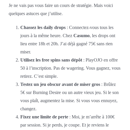
Je ne vais pas vous faire un cours de stratégie. Mais voici
quelques astuces que j’utilise.
Chassez les daily drops
: Connectez-vous tous les
jours à la même heure. Chez
Casumo
, les drops ont
lieu entre 18h et 20h. J’ai déjà gagné 75€ sans rien
miser.
Utilisez les free spins sans dépôt
: PlayOJO en offre
50 à l’inscription. Pas de wagering. Vous gagnez, vous
retirez. C’est simple.
Testez un jeu obscur avant de miser gros
: Brûlez
5€ sur Burning Desire ou un autre vieux jeu. Si le son
vous plaît, augmentez la mise. Si vous vous ennuyez,
changez.
Fixez une limite de perte
: Moi, je m’arrête à 100€
par session. Si je perds, je coupe. Et je reviens le