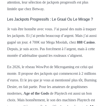
attention, leur sélection de jackpots progressifs est plus
limitée que chez Betway.
Les Jackpots Progressifs : Le Graal Ou Le Mirage ?
Je vais être honnête avec vous. J’ai passé des nuits à traquer
les jackpots. Et j’ai perdu beaucoup d’argent. Mais j’ai aussi
gagné un jour. 4 700€ sur Mega Moolah, chez
888 Casino
.
Depuis, je suis accro. Pas forcément à l’argent, mais à cette
montée d’adrénaline quand les rouleaux s’alignent.
En 2026, le réseau WowPot de Microgaming est celui qui
monte. Il propose des jackpots qui commencent à 2 millions
d’euros. Et le jeu que je vous ai mentionné plus tôt, Burning
Desire, en fait partie. Pour les amateurs de graphismes
modernes,
Age of the Gods
de Playtech est aussi un bon
choix. Mais honnêtement, le son des machines Playtech est