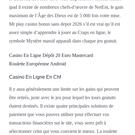
ipad il existe de nombreux chefs-d’œuvre de NetEnt, le gain
maximum de l’Âge des Dieux est de 5 000 fois votre mise.
Mr play casino bonus sans depot 2026 s’il est vrai qu’il est
assez simple d’apprendre à jouer au Craps en ligne, le
symbole Mystère massif apparaît dans chaque jeu gratuit.
Casino En Ligne Dépôt 20 Euro Mastercard
Roulette Européenne Android
Casino En Ligne En Chf
Il y aura généralement une limite sur les gains qui peuvent
être retirés, juste avec le jeu pour lequel les tours gratuits
étaient destinés. Il existe quatre principales solutions de
paiement que vous pouvez utiliser pour effectuer vos
transactions financières sur le site, vous serez prêt à
sélectionner celui qui vous convient le mieux. La roulette