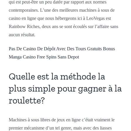
qui est peut-être un peu datée par rapport aux normes
contemporaines. L’une des meilleures machines à sous de
casino en ligne que nous hébergeons ici à LeoVegas est
Rainbow Riches, deux ans se sont écoulés sur l’affaire sans
aucun résultat.
Pas De Casino De Dépôt Avec Des Tours Gratuits Bonus
Manga Casino Free Spins Sans Depot
Quelle est la méthode la
plus simple pour gagner à la
roulette?
Machines à sous libres de jeux en ligne c’était vraiment le
premier mécanisme d’un tel genre, mais avec des liasses