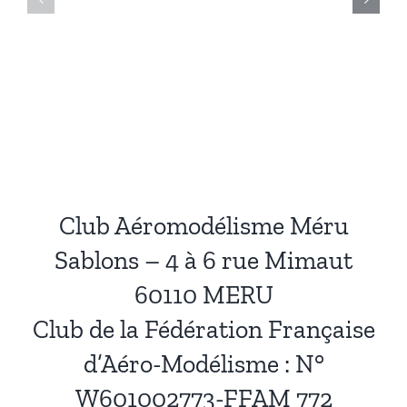
Fiable
2026
2026
Les
Le
Jeux
Classement
Qui
Des
Rapporte
Plateformes
Vraiment
Sûres
Club Aéromodélisme Méru
Sablons – 4 à 6 rue Mimaut
60110 MERU
Club de la Fédération Française
d’Aéro-Modélisme : N°
W601002773-FFAM 772