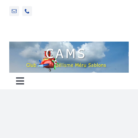
Passer
au
contenu
Toggle
Navigation
Accueil
L’Aéromodélisme