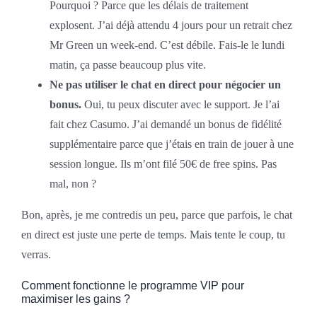
Pourquoi ? Parce que les délais de traitement
explosent. J’ai déjà attendu 4 jours pour un retrait chez
Mr Green un week-end. C’est débile. Fais-le le lundi
matin, ça passe beaucoup plus vite.
Ne pas utiliser le chat en direct pour négocier un
bonus.
Oui, tu peux discuter avec le support. Je l’ai
fait chez Casumo. J’ai demandé un bonus de fidélité
supplémentaire parce que j’étais en train de jouer à une
session longue. Ils m’ont filé 50€ de free spins. Pas
mal, non ?
Bon, après, je me contredis un peu, parce que parfois, le chat
en direct est juste une perte de temps. Mais tente le coup, tu
verras.
Comment fonctionne le programme VIP pour
maximiser les gains ?