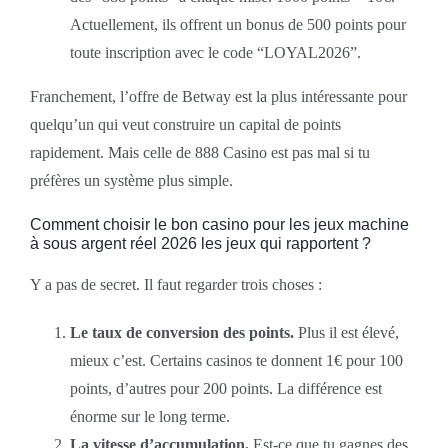
Actuellement, ils offrent un bonus de 500 points pour
toute inscription avec le code “LOYAL2026”.
Franchement, l’offre de Betway est la plus intéressante pour
quelqu’un qui veut construire un capital de points
rapidement. Mais celle de 888 Casino est pas mal si tu
préfères un système plus simple.
Comment choisir le bon casino pour les jeux machine
à sous argent réel 2026 les jeux qui rapportent ?
Y a pas de secret. Il faut regarder trois choses :
Le taux de conversion des points.
Plus il est élevé,
mieux c’est. Certains casinos te donnent 1€ pour 100
points, d’autres pour 200 points. La différence est
énorme sur le long terme.
La vitesse d’accumulation.
Est-ce que tu gagnes des