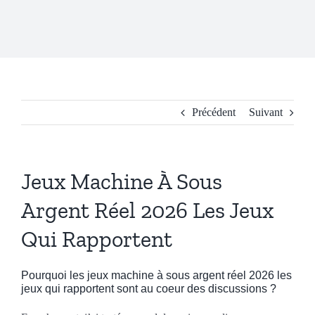
Le Club
Nos Installations
Drones
Précédent
Suivant
Galerie
Jeux Machine À Sous
Contact
Argent Réel 2026 Les Jeux
Qui Rapportent
Pourquoi les jeux machine à sous argent réel 2026 les
jeux qui rapportent sont au coeur des discussions ?