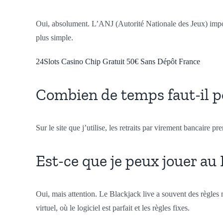
Oui, absolument. L’ANJ (Autorité Nationale des Jeux) impose 
plus simple.
24Slots Casino Chip Gratuit 50€ Sans Dépôt France
Combien de temps faut-il po
Sur le site que j’utilise, les retraits par virement bancaire p
Est-ce que je peux jouer au 
Oui, mais attention. Le Blackjack live a souvent des règles
virtuel, où le logiciel est parfait et les règles fixes.