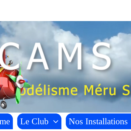
sme
Le Club
Nos Installations