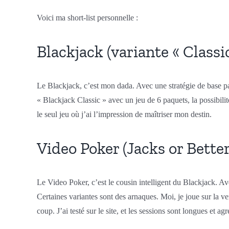
Voici ma short-list personnelle :
Blackjack (variante « Classi
Le Blackjack, c’est mon dada. Avec une stratégie de base par
« Blackjack Classic » avec un jeu de 6 paquets, la possibilité
le seul jeu où j’ai l’impression de maîtriser mon destin.
Video Poker (Jacks or Better
Le Video Poker, c’est le cousin intelligent du Blackjack. Av
Certaines variantes sont des arnaques. Moi, je joue sur la ver
coup. J’ai testé sur le site, et les sessions sont longues et ag