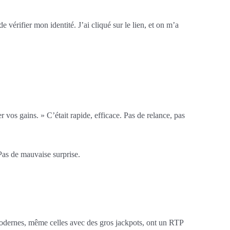
vérifier mon identité. J’ai cliqué sur le lien, et on m’a
 vos gains. » C’était rapide, efficace. Pas de relance, pas
Pas de mauvaise surprise.
odernes, même celles avec des gros jackpots, ont un RTP