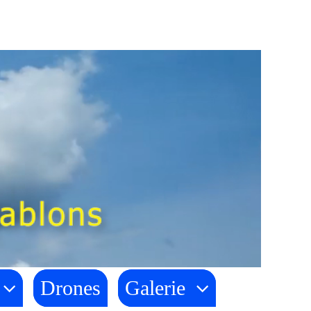
Drones
Galerie