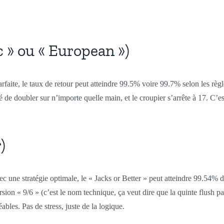
c » ou « European »)
faite, le taux de retour peut atteindre 99.5% voire 99.7% selon les règ
 de doubler sur n’importe quelle main, et le croupier s’arrête à 17. C’est
)
ec une stratégie optimale, le « Jacks or Better » peut atteindre 99.54% d
sion « 9/6 » (c’est le nom technique, ça veut dire que la quinte flush paie
réables. Pas de stress, juste de la logique.