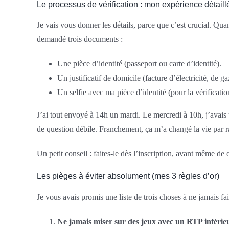
Le processus de vérification : mon expérience détaill
Je vais vous donner les détails, parce que c’est crucial. Qu
demandé trois documents :
Une pièce d’identité (passeport ou carte d’identité).
Un justificatif de domicile (facture d’électricité, de g
Un selfie avec ma pièce d’identité (pour la vérification
J’ai tout envoyé à 14h un mardi. Le mercredi à 10h, j’avais 
de question débile. Franchement, ça m’a changé la vie par r
Un petit conseil : faites-le dès l’inscription, avant même d
Les pièges à éviter absolument (mes 3 règles d’or)
Je vous avais promis une liste de trois choses à ne jamais fair
Ne jamais miser sur des jeux avec un RTP inférie