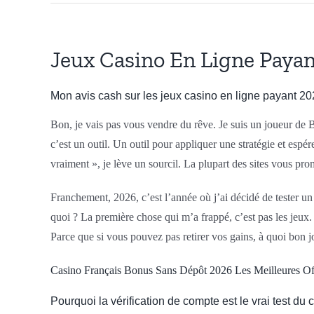
Jeux Casino En Ligne Paya
Mon avis cash sur les jeux casino en ligne payant 202
Bon, je vais pas vous vendre du rêve. Je suis un joueur de B
c’est un outil. Un outil pour appliquer une stratégie et espé
vraiment », je lève un sourcil. La plupart des sites vous p
Franchement, 2026, c’est l’année où j’ai décidé de tester un
quoi ? La première chose qui m’a frappé, c’est pas les jeux.
Parce que si vous pouvez pas retirer vos gains, à quoi bon j
Casino Français Bonus Sans Dépôt 2026 Les Meilleures Off
Pourquoi la vérification de compte est le vrai test du 