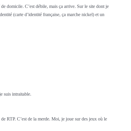
de domicile. C’est débile, mais ça arrive. Sur le site dont je
dentité (carte d’identité française, ça marche nickel) et un
e suis intraitable.
% de RTP. C’est de la merde. Moi, je joue sur des jeux où le