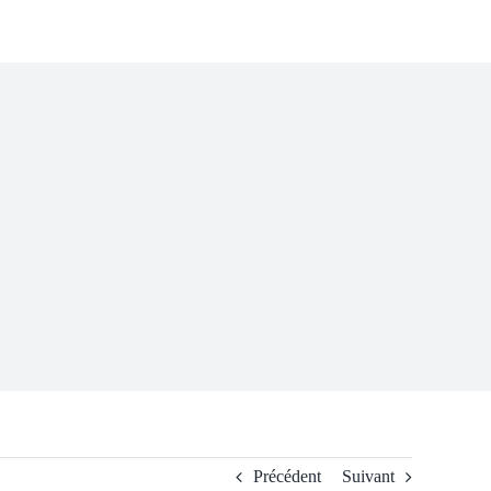
Précédent
Suivant