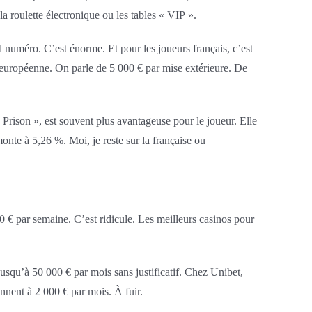
 la roulette électronique ou les tables « VIP ».
l numéro. C’est énorme. Et pour les joueurs français, c’est
e européenne. On parle de 5 000 € par mise extérieure. De
n Prison », est souvent plus avantageuse pour le joueur. Elle
nte à 5,26 %. Moi, je reste sur la française ou
00 € par semaine. C’est ridicule. Les meilleurs casinos pour
jusqu’à 50 000 € par mois sans justificatif. Chez Unibet,
fonnent à 2 000 € par mois. À fuir.