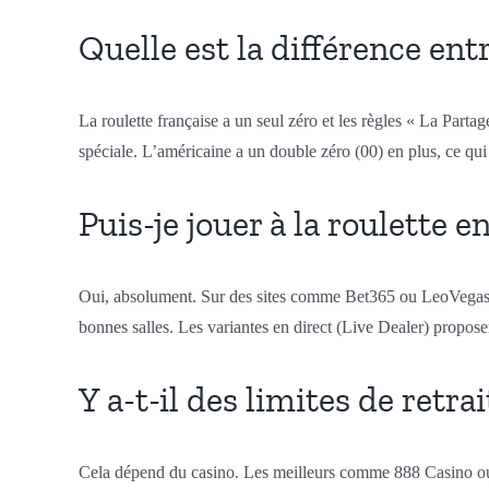
Quelle est la différence ent
La roulette française a un seul zéro et les règles « La Partag
spéciale. L’américaine a un double zéro (00) en plus, ce qui 
Puis-je jouer à la roulette e
Oui, absolument. Sur des sites comme Bet365 ou LeoVegas, les
bonnes salles. Les variantes en direct (Live Dealer) propose
Y a-t-il des limites de retra
Cela dépend du casino. Les meilleurs comme 888 Casino ou Un