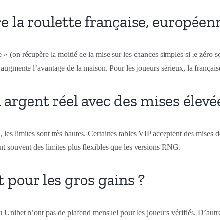
re la roulette française, européen
e » (on récupère la moitié de la mise sur les chances simples si le zéro 
augmente l’avantage de la maison. Pour les joueurs sérieux, la française
n argent réel avec des mises élevé
 limites sont très hautes. Certaines tables VIP acceptent des mises de 
nt souvent des limites plus flexibles que les versions RNG.
it pour les gros gains ?
ibet n’ont pas de plafond mensuel pour les joueurs vérifiés. D’autres,