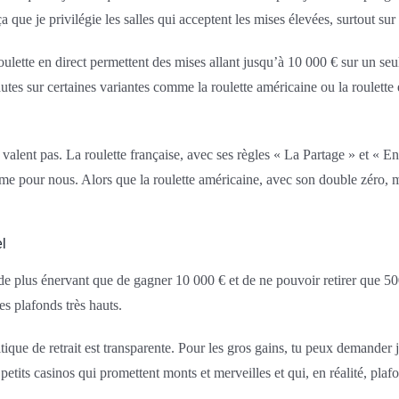
a que je privilégie les salles qui acceptent les mises élevées, surtout sur
ulette en direct permettent des mises allant jusqu’à 10 000 € sur un seu
autes sur certaines variantes comme la roulette américaine ou la roulett
e valent pas. La roulette française, avec ses règles « La Partage » et « E
me pour nous. Alors que la roulette américaine, avec son double zéro, mo
l
n de plus énervant que de gagner 10 000 € et de ne pouvoir retirer que 5
es plafonds très hauts.
tique de retrait est transparente. Pour les gros gains, tu peux demander 
ns petits casinos qui promettent monts et merveilles et qui, en réalité, pla