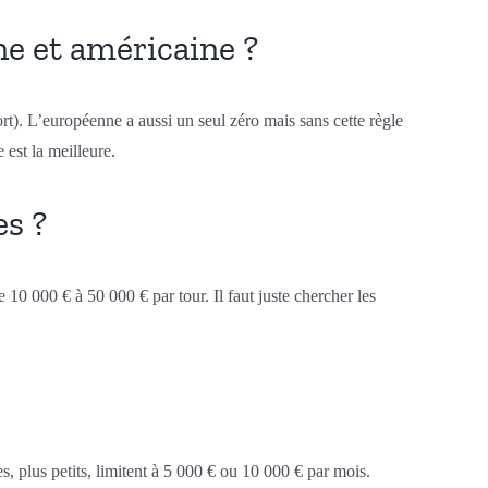
ne et américaine ?
sort). L’européenne a aussi un seul zéro mais sans cette règle
 est la meilleure.
es ?
10 000 € à 50 000 € par tour. Il faut juste chercher les
 plus petits, limitent à 5 000 € ou 10 000 € par mois.