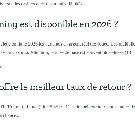
ilégie les casinos avec des retraits illimités.
tning est disponible en 2026 ?
ulette en ligne 2026 les variantes en argent réel très jouée. Les multiplic
 ou Casumo. Attention, la mise de base est souvent plus élevée (1 € m
uer
offre le meilleur taux de retour ?
RTP (Return to Player) de 98,65 %. C’est le meilleur taux pour une roule
s chances.