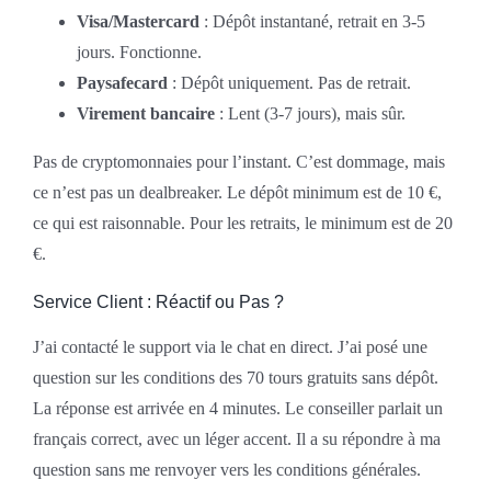
Visa/Mastercard
: Dépôt instantané, retrait en 3-5
jours. Fonctionne.
Paysafecard
: Dépôt uniquement. Pas de retrait.
Virement bancaire
: Lent (3-7 jours), mais sûr.
Pas de cryptomonnaies pour l’instant. C’est dommage, mais
ce n’est pas un dealbreaker. Le dépôt minimum est de 10 €,
ce qui est raisonnable. Pour les retraits, le minimum est de 20
€.
Service Client : Réactif ou Pas ?
J’ai contacté le support via le chat en direct. J’ai posé une
question sur les conditions des 70 tours gratuits sans dépôt.
La réponse est arrivée en 4 minutes. Le conseiller parlait un
français correct, avec un léger accent. Il a su répondre à ma
question sans me renvoyer vers les conditions générales.