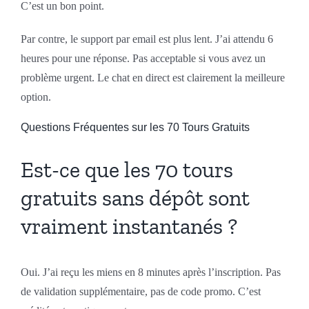
C’est un bon point.
Par contre, le support par email est plus lent. J’ai attendu 6
heures pour une réponse. Pas acceptable si vous avez un
problème urgent. Le chat en direct est clairement la meilleure
option.
Questions Fréquentes sur les 70 Tours Gratuits
Est-ce que les 70 tours
gratuits sans dépôt sont
vraiment instantanés ?
Oui. J’ai reçu les miens en 8 minutes après l’inscription. Pas
de validation supplémentaire, pas de code promo. C’est