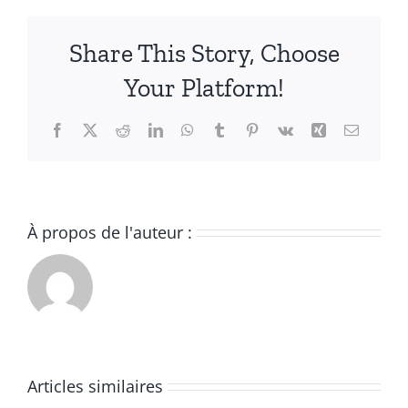
70
Tours
Share This Story, Choose
Gratuits
Sans
Your Platform!
Dépôt
Instantané
Facebook
X
Reddit
LinkedIn
WhatsApp
Tumblr
Pinterest
Vk
Xing
Email
Fr
À propos de l'auteur :
Site
Machine
De
À
Casino
Articles similaires
Sous