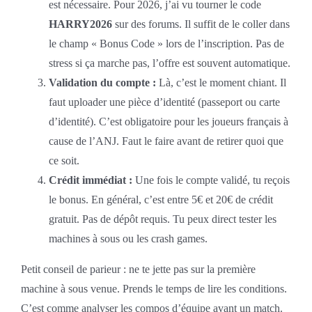
est nécessaire. Pour 2026, j’ai vu tourner le code
HARRY2026
sur des forums. Il suffit de le coller dans
le champ « Bonus Code » lors de l’inscription. Pas de
stress si ça marche pas, l’offre est souvent automatique.
Validation du compte :
Là, c’est le moment chiant. Il
faut uploader une pièce d’identité (passeport ou carte
d’identité). C’est obligatoire pour les joueurs français à
cause de l’ANJ. Faut le faire avant de retirer quoi que
ce soit.
Crédit immédiat :
Une fois le compte validé, tu reçois
le bonus. En général, c’est entre 5€ et 20€ de crédit
gratuit. Pas de dépôt requis. Tu peux direct tester les
machines à sous ou les crash games.
Petit conseil de parieur : ne te jette pas sur la première
machine à sous venue. Prends le temps de lire les conditions.
C’est comme analyser les compos d’équipe avant un match.