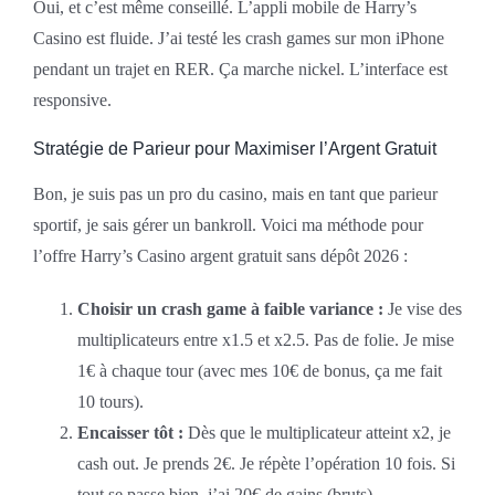
Oui, et c’est même conseillé. L’appli mobile de Harry’s
Casino est fluide. J’ai testé les crash games sur mon iPhone
pendant un trajet en RER. Ça marche nickel. L’interface est
responsive.
Stratégie de Parieur pour Maximiser l’Argent Gratuit
Bon, je suis pas un pro du casino, mais en tant que parieur
sportif, je sais gérer un bankroll. Voici ma méthode pour
l’offre Harry’s Casino argent gratuit sans dépôt 2026 :
Choisir un crash game à faible variance :
Je vise des
multiplicateurs entre x1.5 et x2.5. Pas de folie. Je mise
1€ à chaque tour (avec mes 10€ de bonus, ça me fait
10 tours).
Encaisser tôt :
Dès que le multiplicateur atteint x2, je
cash out. Je prends 2€. Je répète l’opération 10 fois. Si
tout se passe bien, j’ai 20€ de gains (bruts).