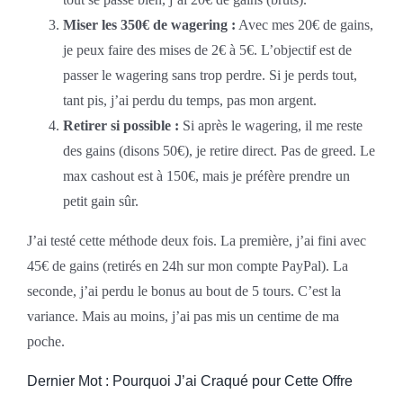
Miser les 350€ de wagering :
Avec mes 20€ de gains,
je peux faire des mises de 2€ à 5€. L’objectif est de
passer le wagering sans trop perdre. Si je perds tout,
tant pis, j’ai perdu du temps, pas mon argent.
Retirer si possible :
Si après le wagering, il me reste
des gains (disons 50€), je retire direct. Pas de greed. Le
max cashout est à 150€, mais je préfère prendre un
petit gain sûr.
J’ai testé cette méthode deux fois. La première, j’ai fini avec
45€ de gains (retirés en 24h sur mon compte PayPal). La
seconde, j’ai perdu le bonus au bout de 5 tours. C’est la
variance. Mais au moins, j’ai pas mis un centime de ma
poche.
Dernier Mot : Pourquoi J’ai Craqué pour Cette Offre