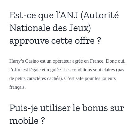
Est-ce que l’ANJ (Autorité
Nationale des Jeux)
approuve cette offre ?
Harry’s Casino est un opérateur agréé en France. Donc oui,
l’offre est légale et régulée. Les conditions sont claires (pas
de petits caractères cachés). C’est safe pour les joueurs
français.
Puis-je utiliser le bonus sur
mobile ?