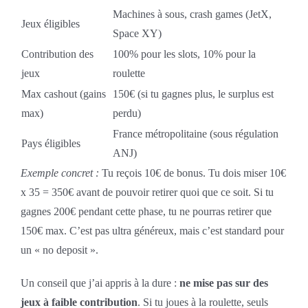
Machines à sous, crash games (JetX,
Jeux éligibles
Space XY)
Contribution des
100% pour les slots, 10% pour la
jeux
roulette
Max cashout (gains
150€ (si tu gagnes plus, le surplus est
max)
perdu)
France métropolitaine (sous régulation
Pays éligibles
ANJ)
Exemple concret :
Tu reçois 10€ de bonus. Tu dois miser 10€
x 35 = 350€ avant de pouvoir retirer quoi que ce soit. Si tu
gagnes 200€ pendant cette phase, tu ne pourras retirer que
150€ max. C’est pas ultra généreux, mais c’est standard pour
un « no deposit ».
Un conseil que j’ai appris à la dure :
ne mise pas sur des
jeux à faible contribution
. Si tu joues à la roulette, seuls