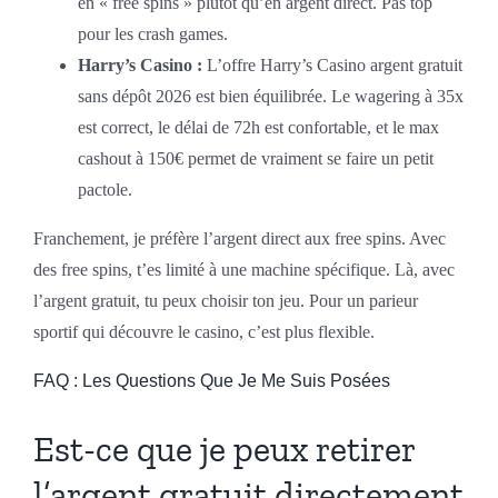
en « free spins » plutôt qu’en argent direct. Pas top
pour les crash games.
Harry’s Casino :
L’offre Harry’s Casino argent gratuit
sans dépôt 2026 est bien équilibrée. Le wagering à 35x
est correct, le délai de 72h est confortable, et le max
cashout à 150€ permet de vraiment se faire un petit
pactole.
Franchement, je préfère l’argent direct aux free spins. Avec
des free spins, t’es limité à une machine spécifique. Là, avec
l’argent gratuit, tu peux choisir ton jeu. Pour un parieur
sportif qui découvre le casino, c’est plus flexible.
FAQ : Les Questions Que Je Me Suis Posées
Est-ce que je peux retirer
l’argent gratuit directement