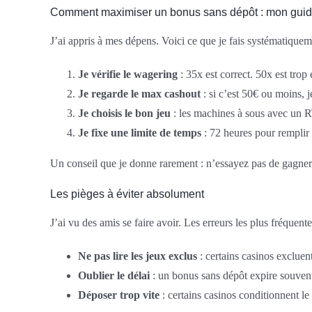
Comment maximiser un bonus sans dépôt : mon guid
J’ai appris à mes dépens. Voici ce que je fais systématiquem
Je vérifie le wagering
: 35x est correct. 50x est trop
Je regarde le max cashout
: si c’est 50€ ou moins, 
Je choisis le bon jeu
: les machines à sous avec un R
Je fixe une limite de temps
: 72 heures pour remplir 
Un conseil que je donne rarement : n’essayez pas de gagner g
Les pièges à éviter absolument
J’ai vu des amis se faire avoir. Les erreurs les plus fréquente
Ne pas lire les jeux exclus
: certains casinos excluen
Oublier le délai
: un bonus sans dépôt expire souvent e
Déposer trop vite
: certains casinos conditionnent le 