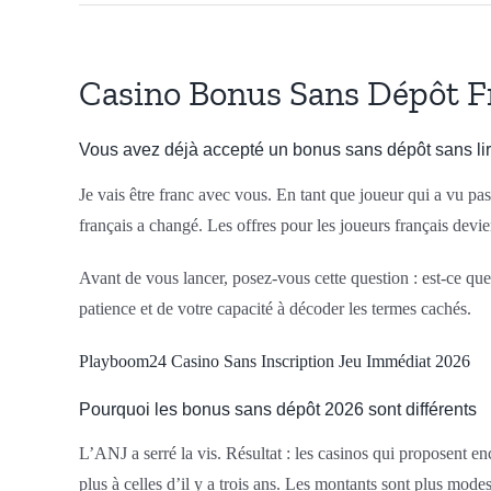
Casino Bonus Sans Dépôt Fr
Vous avez déjà accepté un bonus sans dépôt sans lir
Je vais être franc avec vous. En tant que joueur qui a vu pa
français a changé. Les offres pour les joueurs français devie
Avant de vous lancer, posez-vous cette question : est-ce qu
patience et de votre capacité à décoder les termes cachés.
Playboom24 Casino Sans Inscription Jeu Immédiat 2026
Pourquoi les bonus sans dépôt 2026 sont différents
L’ANJ a serré la vis. Résultat : les casinos qui proposent en
plus à celles d’il y a trois ans. Les montants sont plus modes