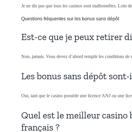
Je ne dis pas que tous les casinos sont malhonnêtes. Loin de
Questions fréquentes sur les bonus sans dépôt
Est-ce que je peux retirer 
Non, jamais. Vous devez d’abord remplir les conditions de m
Les bonus sans dépôt sont-i
Oui, tant que le casino possède une licence ANJ ou une lic
Quel est le meilleur casino
français ?