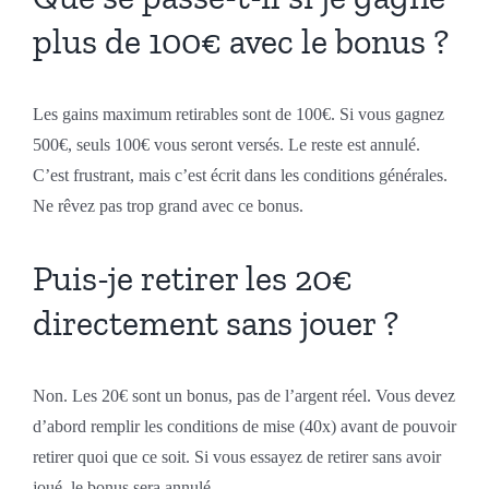
plus de 100€ avec le bonus ?
Les gains maximum retirables sont de 100€. Si vous gagnez
500€, seuls 100€ vous seront versés. Le reste est annulé.
C’est frustrant, mais c’est écrit dans les conditions générales.
Ne rêvez pas trop grand avec ce bonus.
Puis-je retirer les 20€
directement sans jouer ?
Non. Les 20€ sont un bonus, pas de l’argent réel. Vous devez
d’abord remplir les conditions de mise (40x) avant de pouvoir
retirer quoi que ce soit. Si vous essayez de retirer sans avoir
joué, le bonus sera annulé.