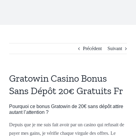
Le Club
Nos Installations
Drones
Précédent
Suivant
Galerie
Gratowin Casino Bonus
Contact
Sans Dépôt 20€ Gratuits Fr
Pourquoi ce bonus Gratowin de 20€ sans dépôt attire
autant l’attention ?
Depuis que je me suis fait avoir par un casino qui refusait de
payer mes gains, je vérifie chaque virgule des offres. Le