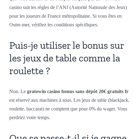
casino suit les règles de l’ANJ (Autorité Nationale des Jeux)
pour les joueurs de France métropolitaine. Si vous êtes en
Outre-mer, vérifiez les conditions spécifiques.
Puis-je utiliser le bonus sur
les jeux de table comme la
roulette ?
Non. Le
gratowin casino bonus sans dépôt 20€ gratuits fr
est réservé aux machines à sous. Les jeux de table (blackjack,
roulette, baccarat) ne comptent que pour 0% du wager. Vous
perdriez votre temps.
Que se passe-t-il si je gagne