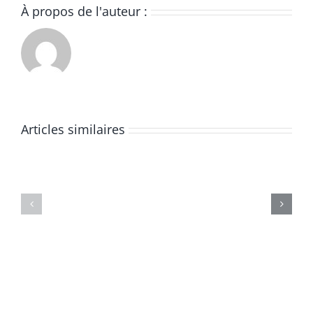
À propos de l'auteur :
Site
Machine
De
À
Casino
Articles similaires
Sous
En
Argent
Ligne
Réel
Fiable
2026
2026
Les
Le
Jeux
Classement
Qui
Des