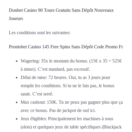
Donbet Casino 90 Tours Gratuits Sans Dépôt Nouveaux
Joueurs
Les conditions sont les suivantes:
Prontobet Casino 145 Free Spins Sans Dépôt Code Promo Fr
Wagering: 35x le montant du bonus. (15€ x 35 = 525€
à miser). C’est standard, pas excessif.
Délai de mise: 72 heures. Oui, tu as 3 jours pour
remplir les conditions. Si tu ne le fais pas, le bonus
saute. C’est serré.
Max cashout: 150€. Tu ne peux pas gagner plus que ça
avec ce bonus. Pas de jackpot de ouf ici.
Jeux éligibles: Principalement les machines à sous
(slots) et quelques jeux de table spécifiques (Blackjack