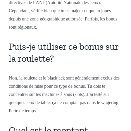
directives de l’ANJ (Autorité Nationale des Jeux).
Cependant, vérifie bien que tu es majeur et que tu joues
depuis une zone géographique autorisée. Parfois, les bonus
sont régionaux.
Puis-je utiliser ce bonus sur
la roulette?
Non, la roulette et le blackjack sont généralement exclus des
conditions de mise pour ce type de bonus. Tu dois te
concentrer sur les machines à sous (slots). J’ai testé sur
quelques jeux de table, ça ne comptait pas dans le wagering.
Perte de temps.
Quel est le montant