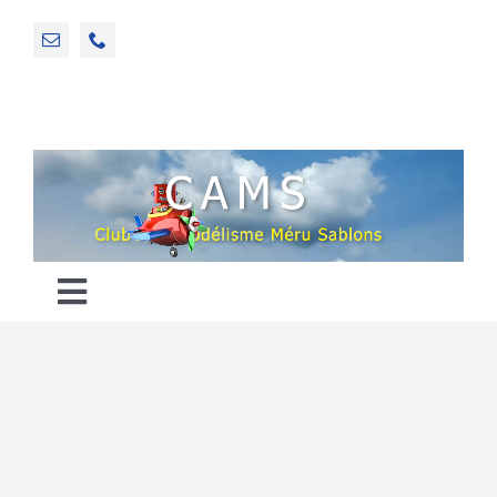
Passer
au
contenu
Toggle
Navigation
Accueil
L’Aéromodélisme