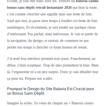
Écoute, je vais être franc avec toi. Trouver un
batavia casino
bonus sans dépôt retrait instantané 2026
qui tient la route,
c’est comme chercher une aiguille dans une botte de foin.
Sauf que moi, je passe mon temps à fouiller ces botte de foin
numériques. Et récemment, je suis tombé sur quelque chose
d’intéressant. Pas parfait, mais intéressant. Je vais te parler de
la navigation, du design, et surtout, de comment ne pas
perdre ton temps à chercher ce foutu bouton de retrait.
J’ai testé leur interface pendant trois jours. Franchement, au
début, j’étais sceptique. Trop de sites promettent la lune. Mais
là, l’ergonomie m’a un peu surpris. Donc je vais détailler tout
ça pour toi. Prépare ton wallet.
Pourquoi le Design du Site Batavia Est Crucial pour
un Bonus Sans Dépôt
Imagine la scène. Tu viens de claquer un « Batavia casino