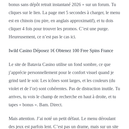
bonus sans dépôt retrait instantané 2026 » sur un forum. Tu
cliques sur le lien. La page met 5 secondes à charger, le menu
est en chinois (ou pire, en anglais approximatif), et tu dois
cliquer 4 fois pour trouver les promos. C’est une purge.
Heureusement, ce n’est pas le cas ici.
Iwild Casino Déposez 1€ Obtenez 100 Free Spins France
Le site de Batavia Casino utilise un fond sombre, ce que
j’apprécie personnellement pour le confort visuel quand je
grind tard le soir. Les icônes sont larges, et les couleurs (du
violet et de l’or) sont cohérentes. Pas de distraction inutile. Tu
arrives, tu vois le champ de recherche en haut à droite, et tu
tapes « bonus ». Bam. Direct.
Mais attention. J’ai noté un petit défaut. Le menu déroulant
des jeux est parfois lent. C’est pas un drame, mais sur un site