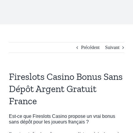
Le Club
Nos Installations
Drones
Précédent
Suivant
Galerie
Fireslots Casino Bonus Sans
Contact
Dépôt Argent Gratuit
France
Est-ce que Fireslots Casino propose un vrai bonus
sans dépôt pour les joueurs français ?