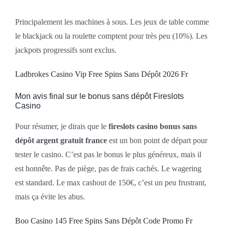
Principalement les machines à sous. Les jeux de table comme
le blackjack ou la roulette comptent pour très peu (10%). Les
jackpots progressifs sont exclus.
Ladbrokes Casino Vip Free Spins Sans Dépôt 2026 Fr
Mon avis final sur le bonus sans dépôt Fireslots
Casino
Pour résumer, je dirais que le
fireslots casino bonus sans
dépôt argent gratuit france
est un bon point de départ pour
tester le casino. C’est pas le bonus le plus généreux, mais il
est honnête. Pas de piège, pas de frais cachés. Le wagering
est standard. Le max cashout de 150€, c’est un peu frustrant,
mais ça évite les abus.
Boo Casino 145 Free Spins Sans Dépôt Code Promo Fr