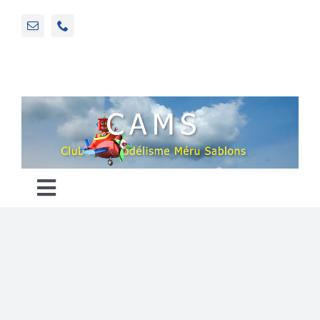
Passer
au
contenu
Toggle
Navigation
Accueil
L’Aéromodélisme