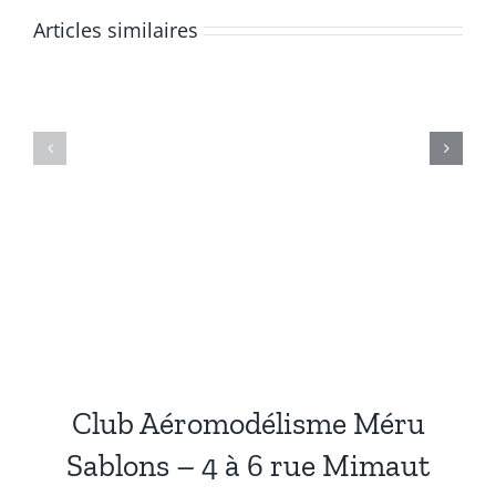
À
Casino
Articles similaires
Sous
En
Argent
Ligne
Réel
Fiable
2026
2026
Les
Le
Jeux
Classement
Qui
Des
Rapporte
Plateformes
Vraiment
Sûres
Club Aéromodélisme Méru
Sablons – 4 à 6 rue Mimaut