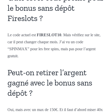
le bonus sans dépôt
Fireslots ?
Le code actuel est
FIRESLOT10
. Mais vérifiez sur le site,
car il peut changer chaque mois. J’ai vu un code
“SPINMAX” pour les free spins, mais pas pour l’argent
gratuit.
Peut-on retirer l’argent
gagné avec le bonus sans
dépôt ?
Oui, mais avec un max de 150€. Et il faut d’abord miser 40x