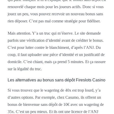
renouvelé chaque mois pour les joueurs actifs. Donc si vous
jouez un peu, vous pouvez recevoir un nouveau bonus sans
rien déposer. C’est pas mal comme stratégie pour fidéliser.
Mais attention. Y’a un truc qui m’énerve. Le site demande
parfois une vérification d’identité avant de créditer le bonus.
C’est pour lutter contre le blanchiment, d’après l’ANJ. Du
coup, il faut uploader une pièce d’identité et un justificatif de
domicile. C’est chiant, mais ça prend 5 minutes. Et ça rassure
sur la légalité du truc.
Les alternatives au bonus sans dépôt Fireslots Casino
Si vous trouvez que le wagering de 40x est trop lourd, y’a
d’autres options. Par exemple, chez Casumo, ils offrent un
bonus de bienvenue sans dépôt de 10€ avec un wagering de
35x. C’est un peu mieux. Et ils ont une licence de l’ANJ