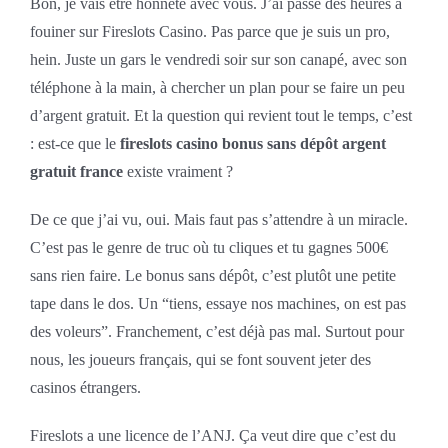
Bon, je vais être honnête avec vous. J’ai passé des heures à
fouiner sur Fireslots Casino. Pas parce que je suis un pro,
hein. Juste un gars le vendredi soir sur son canapé, avec son
téléphone à la main, à chercher un plan pour se faire un peu
d’argent gratuit. Et la question qui revient tout le temps, c’est
: est-ce que le
fireslots casino bonus sans dépôt argent
gratuit france
existe vraiment ?
De ce que j’ai vu, oui. Mais faut pas s’attendre à un miracle.
C’est pas le genre de truc où tu cliques et tu gagnes 500€
sans rien faire. Le bonus sans dépôt, c’est plutôt une petite
tape dans le dos. Un “tiens, essaye nos machines, on est pas
des voleurs”. Franchement, c’est déjà pas mal. Surtout pour
nous, les joueurs français, qui se font souvent jeter des
casinos étrangers.
Fireslots a une licence de l’ANJ. Ça veut dire que c’est du