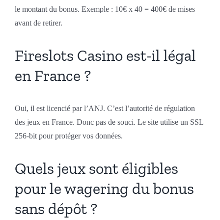
le montant du bonus. Exemple : 10€ x 40 = 400€ de mises
avant de retirer.
Fireslots Casino est-il légal
en France ?
Oui, il est licencié par l’ANJ. C’est l’autorité de régulation
des jeux en France. Donc pas de souci. Le site utilise un SSL
256-bit pour protéger vos données.
Quels jeux sont éligibles
pour le wagering du bonus
sans dépôt ?