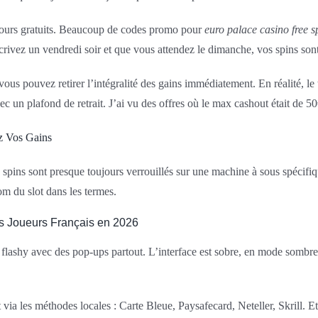
 tours gratuits. Beaucoup de codes promo pour
euro palace casino free 
rivez un vendredi soir et que vous attendez le dimanche, vos spins son
ous pouvez retirer l’intégralité des gains immédiatement. En réalité, l
vec un plafond de retrait. J’ai vu des offres où le max cashout était de 5
z Vos Gains
e spins sont presque toujours verrouillés sur une machine à sous spécifiqu
om du slot dans les termes.
s Joueurs Français en 2026
 flashy avec des pop-ups partout. L’interface est sobre, en mode sombre,
t via les méthodes locales : Carte Bleue, Paysafecard, Neteller, Skrill. Et