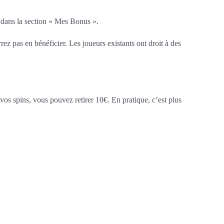
 dans la section « Mes Bonus ».
z pas en bénéficier. Les joueurs existants ont droit à des
os spins, vous pouvez retirer 10€. En pratique, c’est plus