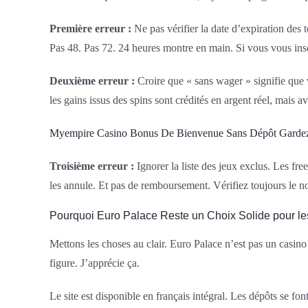
Première erreur :
Ne pas vérifier la date d’expiration des
Pas 48. Pas 72. 24 heures montre en main. Si vous vous insc
Deuxième erreur :
Croire que « sans wager » signifie que v
les gains issus des spins sont crédités en argent réel, mais a
Myempire Casino Bonus De Bienvenue Sans Dépôt Garde
Troisième erreur :
Ignorer la liste des jeux exclus. Les fre
les annule. Et pas de remboursement. Vérifiez toujours le n
Pourquoi Euro Palace Reste un Choix Solide pour le
Mettons les choses au clair. Euro Palace n’est pas un casino
figure. J’apprécie ça.
Le site est disponible en français intégral. Les dépôts se fon