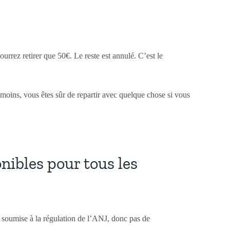
urrez retirer que 50€. Le reste est annulé. C’est le
moins, vous êtes sûr de repartir avec quelque chose si vous
nibles pour tous les
 soumise à la régulation de l’ANJ, donc pas de