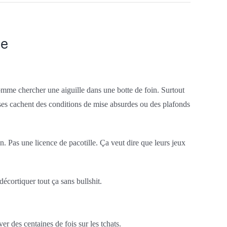
ce
omme chercher une aiguille dans une botte de foin. Surtout
ses cachent des conditions de mise absurdes ou des plafonds
 Pas une licence de pacotille. Ça veut dire que leurs jeux
écortiquer tout ça sans bullshit.
ver des centaines de fois sur les tchats.