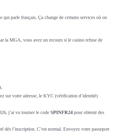
ne qui parle français. Ça change de certains services où on
par la MGA, vous avez un recours si le casino refuse de
t.
ez sur votre adresse, le KYC (vérification d’identité)
26, j’ai vu tourner le code
SPINFR24
pour obtenir des
té dès l’inscription. C’est normal. Envoyez votre passeport