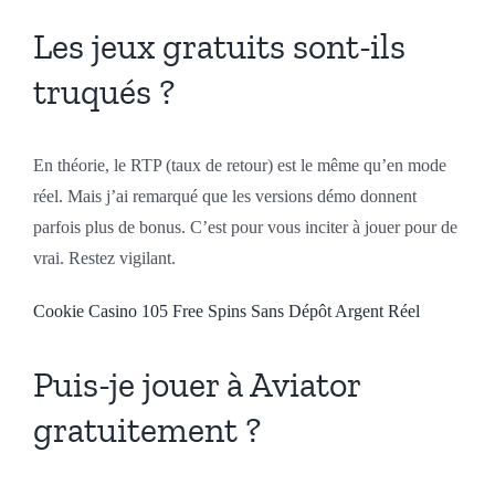
Les jeux gratuits sont-ils
truqués ?
En théorie, le RTP (taux de retour) est le même qu’en mode
réel. Mais j’ai remarqué que les versions démo donnent
parfois plus de bonus. C’est pour vous inciter à jouer pour de
vrai. Restez vigilant.
Cookie Casino 105 Free Spins Sans Dépôt Argent Réel
Puis-je jouer à Aviator
gratuitement ?