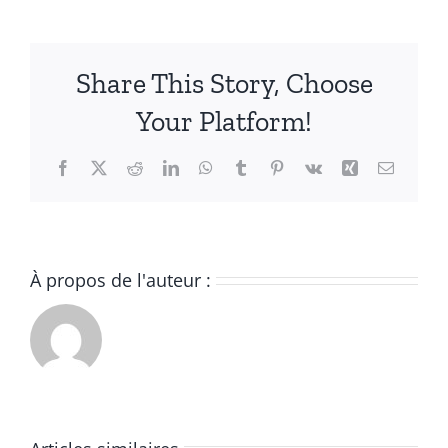
En
Ligne
Gratuit
Share This Story, Choose
2026
Jouez
Your Platform!
Sans
Dépenser
Facebook
X
Reddit
LinkedIn
WhatsApp
Tumblr
Pinterest
Vk
Xing
Email
Et
Testez
Les
Jeux
À propos de l'auteur :
Site
Machine
De
À
Casino