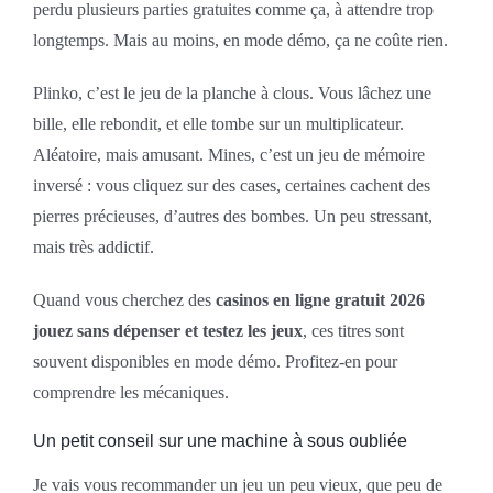
perdu plusieurs parties gratuites comme ça, à attendre trop
longtemps. Mais au moins, en mode démo, ça ne coûte rien.
Plinko, c’est le jeu de la planche à clous. Vous lâchez une
bille, elle rebondit, et elle tombe sur un multiplicateur.
Aléatoire, mais amusant. Mines, c’est un jeu de mémoire
inversé : vous cliquez sur des cases, certaines cachent des
pierres précieuses, d’autres des bombes. Un peu stressant,
mais très addictif.
Quand vous cherchez des
casinos en ligne gratuit 2026
jouez sans dépenser et testez les jeux
, ces titres sont
souvent disponibles en mode démo. Profitez-en pour
comprendre les mécaniques.
Un petit conseil sur une machine à sous oubliée
Je vais vous recommander un jeu un peu vieux, que peu de