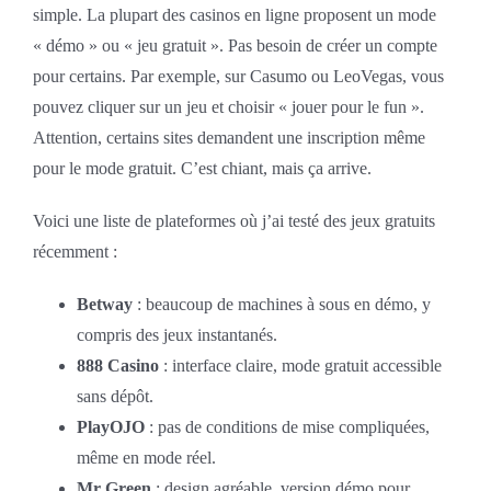
simple. La plupart des casinos en ligne proposent un mode
« démo » ou « jeu gratuit ». Pas besoin de créer un compte
pour certains. Par exemple, sur Casumo ou LeoVegas, vous
pouvez cliquer sur un jeu et choisir « jouer pour le fun ».
Attention, certains sites demandent une inscription même
pour le mode gratuit. C’est chiant, mais ça arrive.
Voici une liste de plateformes où j’ai testé des jeux gratuits
récemment :
Betway
: beaucoup de machines à sous en démo, y
compris des jeux instantanés.
888 Casino
: interface claire, mode gratuit accessible
sans dépôt.
PlayOJO
: pas de conditions de mise compliquées,
même en mode réel.
Mr Green
: design agréable, version démo pour