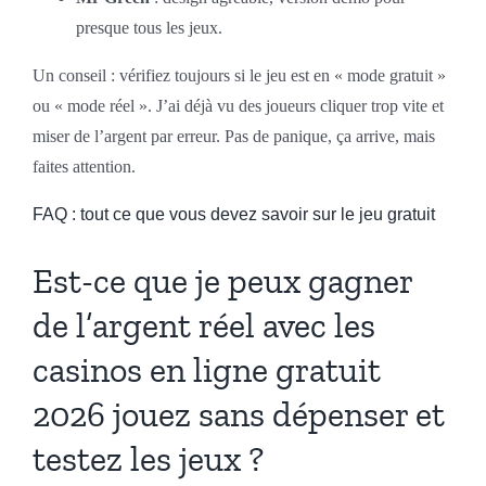
presque tous les jeux.
Un conseil : vérifiez toujours si le jeu est en « mode gratuit »
ou « mode réel ». J’ai déjà vu des joueurs cliquer trop vite et
miser de l’argent par erreur. Pas de panique, ça arrive, mais
faites attention.
FAQ : tout ce que vous devez savoir sur le jeu gratuit
Est-ce que je peux gagner
de l’argent réel avec les
casinos en ligne gratuit
2026 jouez sans dépenser et
testez les jeux ?