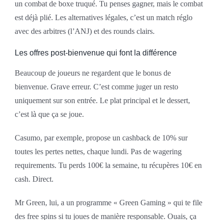
un combat de boxe truqué. Tu penses gagner, mais le combat
est déjà plié. Les alternatives légales, c’est un match réglo
avec des arbitres (l’ANJ) et des rounds clairs.
Les offres post-bienvenue qui font la différence
Beaucoup de joueurs ne regardent que le bonus de
bienvenue. Grave erreur. C’est comme juger un resto
uniquement sur son entrée. Le plat principal et le dessert,
c’est là que ça se joue.
Casumo, par exemple, propose un cashback de 10% sur
toutes les pertes nettes, chaque lundi. Pas de wagering
requirements. Tu perds 100€ la semaine, tu récupères 10€ en
cash. Direct.
Mr Green, lui, a un programme « Green Gaming » qui te file
des free spins si tu joues de manière responsable. Ouais, ça