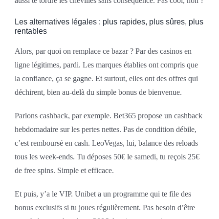
aussi te tordre les chevilles sans conséquence. Pas cool, non ?
Les alternatives légales : plus rapides, plus sûres, plus
rentables
Alors, par quoi on remplace ce bazar ? Par des casinos en
ligne légitimes, pardi. Les marques établies ont compris que
la confiance, ça se gagne. Et surtout, elles ont des offres qui
déchirent, bien au-delà du simple bonus de bienvenue.
Parlons cashback, par exemple. Bet365 propose un cashback
hebdomadaire sur les pertes nettes. Pas de condition débile,
c’est remboursé en cash. LeoVegas, lui, balance des reloads
tous les week-ends. Tu déposes 50€ le samedi, tu reçois 25€
de free spins. Simple et efficace.
Et puis, y’a le VIP. Unibet a un programme qui te file des
bonus exclusifs si tu joues régulièrement. Pas besoin d’être