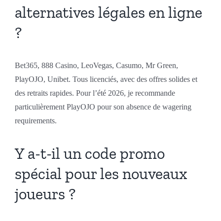
alternatives légales en ligne
?
Bet365, 888 Casino, LeoVegas, Casumo, Mr Green,
PlayOJO, Unibet. Tous licenciés, avec des offres solides et
des retraits rapides. Pour l’été 2026, je recommande
particulièrement PlayOJO pour son absence de wagering
requirements.
Y a-t-il un code promo
spécial pour les nouveaux
joueurs ?