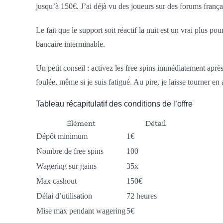
jusqu’à 150€. J’ai déjà vu des joueurs sur des forums françai
Le fait que le support soit réactif la nuit est un vrai plus p
bancaire interminable.
Un petit conseil : activez les free spins immédiatement après 
foulée, même si je suis fatigué. Au pire, je laisse tourner en
Tableau récapitulatif des conditions de l’offre
Élément
Détail
Dépôt minimum
1€
Nombre de free spins
100
Wagering sur gains
35x
Max cashout
150€
Délai d’utilisation
72 heures
Mise max pendant wagering
5€