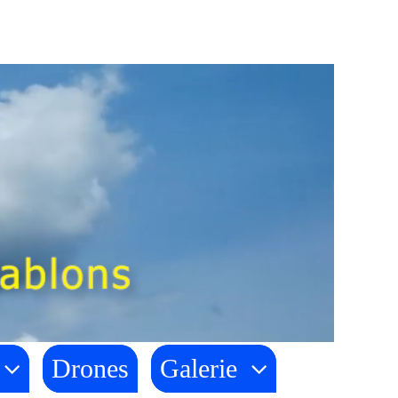
Drones
Galerie