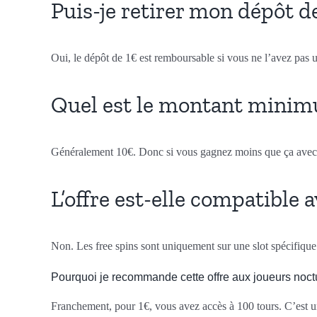
Puis-je retirer mon dépôt de 
Oui, le dépôt de 1€ est remboursable si vous ne l’avez pas ut
Quel est le montant minimu
Généralement 10€. Donc si vous gagnez moins que ça avec les 
L’offre est-elle compatible a
Non. Les free spins sont uniquement sur une slot spécifique.
Pourquoi je recommande cette offre aux joueurs noctu
Franchement, pour 1€, vous avez accès à 100 tours. C’est u