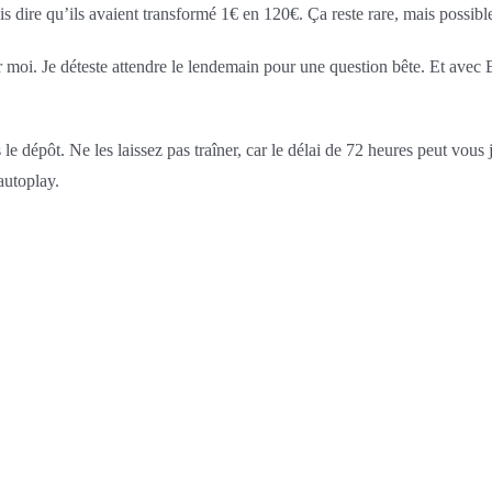
s dire qu’ils avaient transformé 1€ en 120€. Ça reste rare, mais possibl
our moi. Je déteste attendre le lendemain pour une question bête. Et avec 
le dépôt. Ne les laissez pas traîner, car le délai de 72 heures peut vous 
 autoplay.