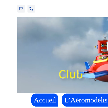
Passer
au
contenu
Accueil
L’Aéromodéli