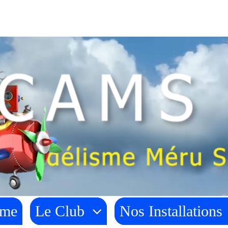
sme
Le Club
Nos Installations