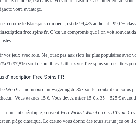
ent un RTP de 96,1% dans la version du casino. C’est inférieur au stan
rignote votre avantage.
able, comme le Blackjack européen, est de 99,4% au lieu du 99,6% classi
nscription free spins fr
. C’est un compromis que l’on voit souvent dan
justés.
isir vos jeux avec soin. Ne jouez pas aux slots les plus populaires avec
 6000
(97,8%) sont disponibles. Utilisez vos free spins sur ces titres p
us d’Inscription Free Spins FR
. Le Woo Casino impose un wagering de 35x sur le montant du bonus plus
chacun. Vous gagnez 15 €. Vous devez miser 15 € x 35 = 525 € avant de 
s sur un slot spécifique, souvent
Woo Wicked Wheel
ou
Gold Train
. Ces
t un piège classique. Le casino vous donne des tours sur un jeu où il est 