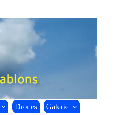
Drones
Galerie