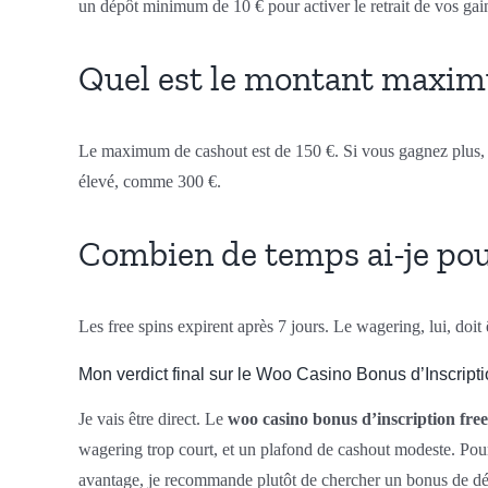
un dépôt minimum de 10 € pour activer le retrait de vos gai
Quel est le montant maximu
Le maximum de cashout est de 150 €. Si vous gagnez plus, le 
élevé, comme 300 €.
Combien de temps ai-je pour 
Les free spins expirent après 7 jours. Le wagering, lui, doit
Mon verdict final sur le Woo Casino Bonus d’Inscrip
Je vais être direct. Le
woo casino bonus d’inscription free
wagering trop court, et un plafond de cashout modeste. Pour 
avantage, je recommande plutôt de chercher un bonus de d