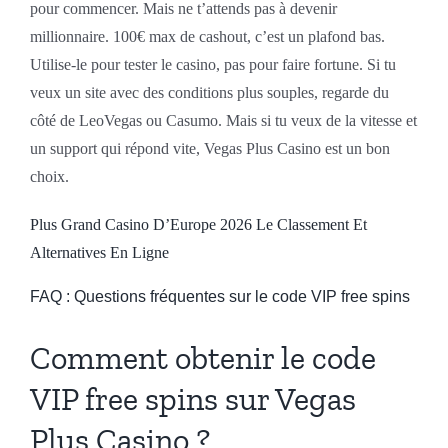
pour commencer. Mais ne t’attends pas à devenir
millionnaire. 100€ max de cashout, c’est un plafond bas.
Utilise-le pour tester le casino, pas pour faire fortune. Si tu
veux un site avec des conditions plus souples, regarde du
côté de LeoVegas ou Casumo. Mais si tu veux de la vitesse et
un support qui répond vite, Vegas Plus Casino est un bon
choix.
Plus Grand Casino D’Europe 2026 Le Classement Et
Alternatives En Ligne
FAQ : Questions fréquentes sur le code VIP free spins
Comment obtenir le code
VIP free spins sur Vegas
Plus Casino ?