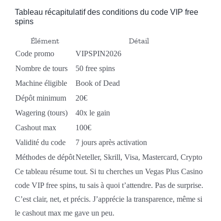
Tableau récapitulatif des conditions du code VIP free
spins
Élément
Détail
Code promo
VIPSPIN2026
Nombre de tours
50 free spins
Machine éligible
Book of Dead
Dépôt minimum
20€
Wagering (tours)
40x le gain
Cashout max
100€
Validité du code
7 jours après activation
Méthodes de dépôt
Neteller, Skrill, Visa, Mastercard, Crypto
Ce tableau résume tout. Si tu cherches un Vegas Plus Casino
code VIP free spins, tu sais à quoi t’attendre. Pas de surprise.
C’est clair, net, et précis. J’apprécie la transparence, même si
le cashout max me gave un peu.