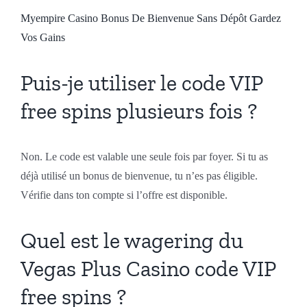
Myempire Casino Bonus De Bienvenue Sans Dépôt Gardez
Vos Gains
Puis-je utiliser le code VIP
free spins plusieurs fois ?
Non. Le code est valable une seule fois par foyer. Si tu as
déjà utilisé un bonus de bienvenue, tu n’es pas éligible.
Vérifie dans ton compte si l’offre est disponible.
Quel est le wagering du
Vegas Plus Casino code VIP
free spins ?