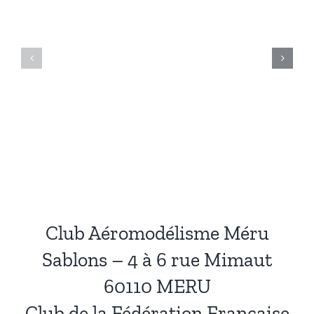
En
Argent
Ligne
Réel
Fiable
2026
2026
Les
Le
Jeux
Classement
Qui
Des
Rapporte
Plateformes
Vraiment
Sûres
Club Aéromodélisme Méru
Sablons – 4 à 6 rue Mimaut
60110 MERU
Club de la Fédération Française