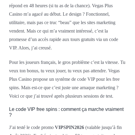
répond en 48 heures (si tu as de la chance). Vegas Plus
Casino m’a agacé au début. Le design ? Fonctionnel,
utilitaire, mais pas ce truc “beau” que les sites marketing
vendent. Mais ce qui m’a vraiment intéressé, c’est la
promesse d’un accès rapide aux tours gratuits via un code
VIP. Alors, j’ai creusé.
Pour les joueurs français, le gros problème c’est la vitesse. Tu
veux ton bonus, tu veux jouer, tu veux pas attendre. Vegas
Plus Casino propose un système de code VIP pour les free
spins. Mais est-ce que c’est juste une arnaque marketing ?
Voici ce que j’ai trouvé après plusieurs sessions de test.
Le code VIP free spins : comment ça marche vraiment
?
J’ai testé le code promo
VIPSPIN2026
(valable jusqu’à fin