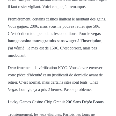
il faut rester vigilant. Voici ce que j’ai remarqué.
Premièrement, certains casinos limitent le montant des gains.
Vous gagnez 200€, mais vous ne pouvez retirer que 50€.
C’est écrit en tout petit dans les conditions. Pour le
vegas
lounge casino tours gratuits sans wager à l’inscription
,
j’ai vérifié : le max est de 150€. C’est correct, mais pas
mirobolant.
Deuxièmement, la vérification KYC. Vous devez envoyer
votre pièce d’identité et un justificatif de domicile avant de
retirer. C’est normal, mais certains sites sont lents. Chez
Vegas Lounge, ça a pris 2 heures. Pas de problème.
Lucky Games Casino Chip Gratuit 20€ Sans Dépôt Bonus
Troisièmement, les jeux éligibles. Parfois, les tours ne