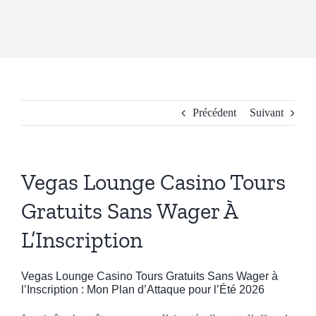
Le Club
Nos Installations
Drones
Précédent
Suivant
Galerie
Vegas Lounge Casino Tours
Contact
Gratuits Sans Wager À
L’Inscription
Vegas Lounge Casino Tours Gratuits Sans Wager à
l’Inscription : Mon Plan d’Attaque pour l’Été 2026