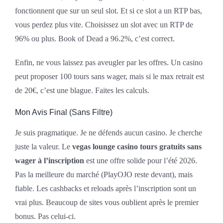
fonctionnent que sur un seul slot. Et si ce slot a un RTP bas,
vous perdez plus vite. Choisissez un slot avec un RTP de
96% ou plus. Book of Dead a 96.2%, c’est correct.
Enfin, ne vous laissez pas aveugler par les offres. Un casino
peut proposer 100 tours sans wager, mais si le max retrait est
de 20€, c’est une blague. Faites les calculs.
Mon Avis Final (Sans Filtre)
Je suis pragmatique. Je ne défends aucun casino. Je cherche
juste la valeur. Le
vegas lounge casino tours gratuits sans
wager à l’inscription
est une offre solide pour l’été 2026.
Pas la meilleure du marché (PlayOJO reste devant), mais
fiable. Les cashbacks et reloads après l’inscription sont un
vrai plus. Beaucoup de sites vous oublient après le premier
bonus. Pas celui-ci.