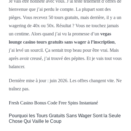
Je vais être honnête avec vous. J’ai testé tellement d’offres de
bienvenue que j’ai perdu le compte. La plupart sont des
pièges. Vous recevez 50 tours gratuits, mais derrière, il y a un
wagering de 40x ou 50x. Résultat ? Vous ne touchez jamais
un centime. Alors quand j’ai vu la promesse d’un
vegas
lounge casino tours gratuits sans wager à l’inscription
,
j’ai levé un sourcil. Ça sentait trop beau pour être vrai. Mais
après avoir creusé, j’ai trouvé des pépites. Et je vais tout vous
balancer.
Dernière mise à jour : juin 2026. Les offres changent vite. Ne
traînez pas.
Fresh Casino Bonus Code Free Spins Instantané
Pourquoi les Tours Gratuits Sans Wager Sont la Seule
Chose Qui Vaille le Coup