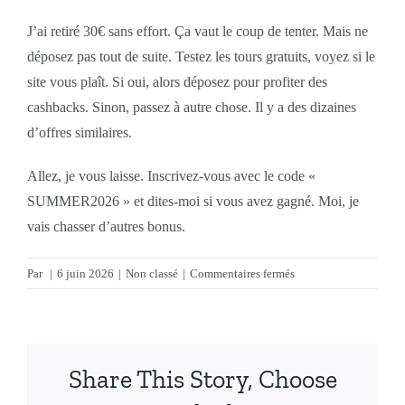
J’ai retiré 30€ sans effort. Ça vaut le coup de tenter. Mais ne
déposez pas tout de suite. Testez les tours gratuits, voyez si le
site vous plaît. Si oui, alors déposez pour profiter des
cashbacks. Sinon, passez à autre chose. Il y a des dizaines
d’offres similaires.
Allez, je vous laisse. Inscrivez-vous avec le code «
SUMMER2026 » et dites-moi si vous avez gagné. Moi, je
vais chasser d’autres bonus.
sur
Par
|
6 juin 2026
|
Non classé
|
Commentaires fermés
Vegas
Lounge
Casino
Tours
Share This Story, Choose
Gratuits
Sans