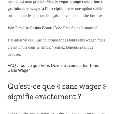
réel. C’est mon préféré. Mais le
vegas lounge casino tours
gratuits sans wager à l’inscription
reste une option solide,
surtout pour les joueurs français qui veulent un site localisé.
Win Paradise Casino Bonus Code Free Spins Instantané
J’ai aussi vu 888 Casino proposer des tours sans wager, mais
c’était limité dans le temps. Vérifiez toujours avant de
déposer.
FAQ : Tout ce que Vous Devez Savoir sur les Tours
Sans Wager
Qu’est-ce que « sans wager »
signifie exactement ?
Cela signifie que les gains issus des tours gratuits ne sont pas