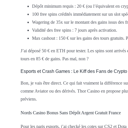
Dépôt minimum requis : 20 € (ou l’équivalent en cryp
100 free spins crédités immédiatement sur un slot spé
Wagering de 35x sur le montant des gains issus des fr
Validité des free spins : 7 jours après activation.
Max cashout : 150 € sur les gains des tours gratuits. 
J’ai déposé 50 € en ETH pour tester. Les spins sont arrivés e
tours en 85 € de gains. Pas mal, non ?
Esports et Crash Games : Le Kiff des Fans de Crypto
Bon, je vais être direct. Ce qui fait vraiment la différence su
comme Aviator ou des dérivés. Thor Casino en propose plusie
préviens.
Nords Casino Bonus Sans Dépôt Argent Gratuit France
Pour les paris esports, j’ai checké les cotes sur CS2 et Dota