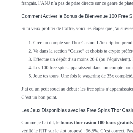
français, l’ANJ n’a pas de prise directe sur ce genre de pla
Comment Activer le Bonus de Bienvenue 100 Free S
Si tu veux profiter de l’offre, voici les étapes que j’ai suivies
Crée un compte sur Thor Casino. L’inscription prend 
Va dans la section “Caisse” et choisis ta crypto préfér
Effectue un dépôt d’au moins 20 € (ou l’équivalent).
Les 100 free spins apparaissent dans ton compte bonus.
Joue tes tours. Une fois le wagering de 35x complété, 
J’ai eu un petit souci au début : les free spins n’apparaissai
C’est un bon point.
Les Jeux Disponibles avec les Free Spins Thor Casi
Comme je l’ai dit, le
bonus thor casino 100 tours gratuits
vérifié le RTP sur le slot proposé : 96,5%. C’est correct. Pa