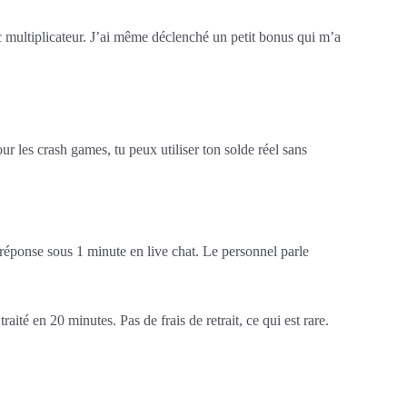
c multiplicateur. J’ai même déclenché un petit bonus qui m’a
ur les crash games, tu peux utiliser ton solde réel sans
s, réponse sous 1 minute en live chat. Le personnel parle
raité en 20 minutes. Pas de frais de retrait, ce qui est rare.