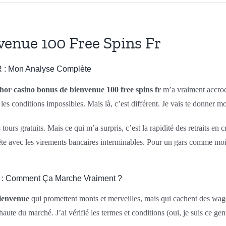
venue 100 Free Spins Fr
R : Mon Analyse Complète
thor casino bonus de bienvenue 100 free spins fr
m’a vraiment accroch
s conditions impossibles. Mais là, c’est différent. Je vais te donner mon 
ours gratuits. Mais ce qui m’a surpris, c’est la rapidité des retraits en 
tête avec les virements bancaires interminables. Pour un gars comme moi
 : Comment Ça Marche Vraiment ?
bienvenue
qui promettent monts et merveilles, mais qui cachent des wagerin
aute du marché. J’ai vérifié les termes et conditions (oui, je suis ce ge