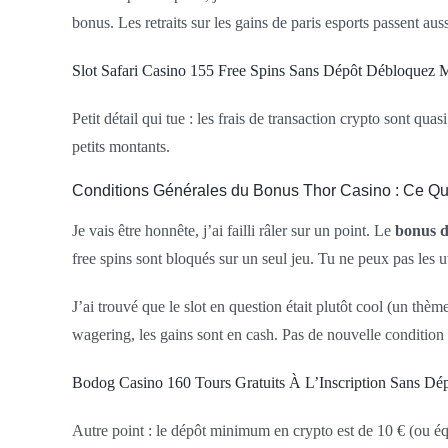
bonus. Les retraits sur les gains de paris esports passent auss
Slot Safari Casino 155 Free Spins Sans Dépôt Débloquez 
Petit détail qui tue : les frais de transaction crypto sont qua
petits montants.
Conditions Générales du Bonus Thor Casino : Ce Qu’
Je vais être honnête, j’ai failli râler sur un point. Le
bonus d
free spins sont bloqués sur un seul jeu. Tu ne peux pas les ut
J’ai trouvé que le slot en question était plutôt cool (un thèm
wagering, les gains sont en cash. Pas de nouvelle condition 
Bodog Casino 160 Tours Gratuits À L’Inscription Sans Dép
Autre point : le dépôt minimum en crypto est de 10 € (ou équ