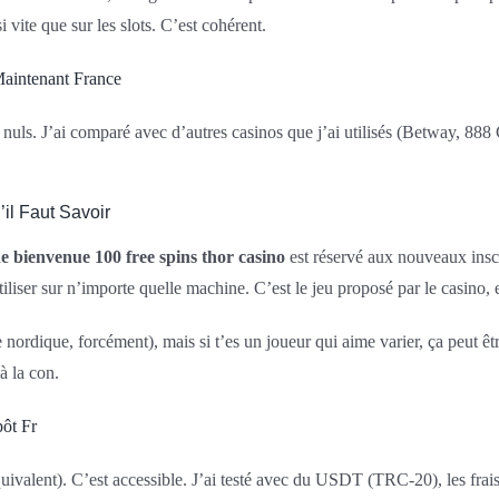
i vite que sur les slots. C’est cohérent.
Maintenant France
si nuls. J’ai comparé avec d’autres casinos que j’ai utilisés (Betway, 888 
il Faut Savoir
e bienvenue 100 free spins thor casino
est réservé aux nouveaux inscr
iliser sur n’importe quelle machine. C’est le jeu proposé par le casino, et
e nordique, forcément), mais si t’es un joueur qui aime varier, ça peut êtr
à la con.
ôt Fr
ivalent). C’est accessible. J’ai testé avec du USDT (TRC-20), les frais é