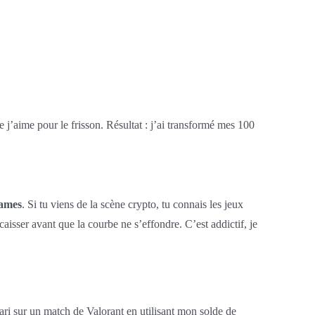
e j’aime pour le frisson. Résultat : j’ai transformé mes 100
games
. Si tu viens de la scène crypto, tu connais les jeux
isser avant que la courbe ne s’effondre. C’est addictif, je
 pari sur un match de Valorant en utilisant mon solde de