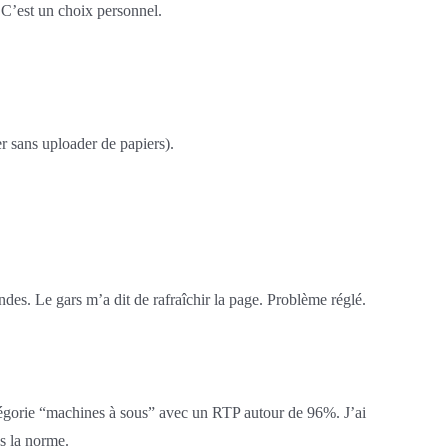
 C’est un choix personnel.
r sans uploader de papiers).
ondes. Le gars m’a dit de rafraîchir la page. Problème réglé.
catégorie “machines à sous” avec un RTP autour de 96%. J’ai
ns la norme.