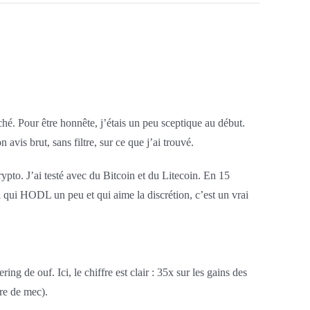
é. Pour être honnête, j’étais un peu sceptique au début.
avis brut, sans filtre, sur ce que j’ai trouvé.
crypto. J’ai testé avec du Bitcoin et du Litecoin. En 15
 qui HODL un peu et qui aime la discrétion, c’est un vrai
g de ouf. Ici, le chiffre est clair : 35x sur les gains des
nre de mec).