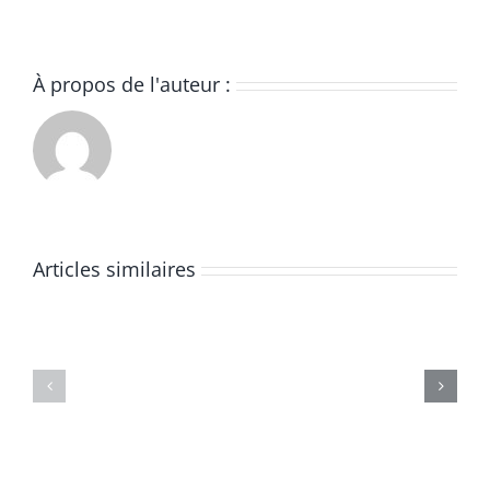
À propos de l'auteur :
Site
Machine
De
À
Casino
Articles similaires
Sous
En
Argent
Ligne
Réel
Fiable
2026
2026
Les
Le