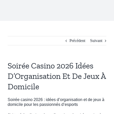
Le Club
Nos Installations
Drones
Précédent
Suivant
Galerie
Soirée Casino 2026 Idées
Contact
D’Organisation Et De Jeux À
Domicile
Soirée casino 2026 : idées d’organisation et de jeux à
domicile pour les passionnés d’esports