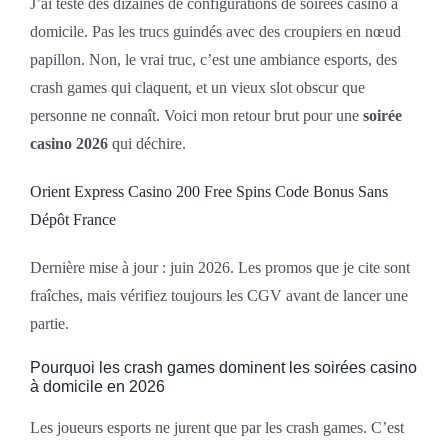
J’ai testé des dizaines de configurations de soirées casino à
domicile. Pas les trucs guindés avec des croupiers en nœud
papillon. Non, le vrai truc, c’est une ambiance esports, des
crash games qui claquent, et un vieux slot obscur que
personne ne connaît. Voici mon retour brut pour une
soirée
casino 2026
qui déchire.
Orient Express Casino 200 Free Spins Code Bonus Sans
Dépôt France
Dernière mise à jour : juin 2026. Les promos que je cite sont
fraîches, mais vérifiez toujours les CGV avant de lancer une
partie.
Pourquoi les crash games dominent les soirées casino
à domicile en 2026
Les joueurs esports ne jurent que par les crash games. C’est