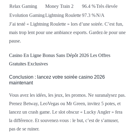
Relax Gaming
Money Train 2
96.4 %
Très élevée
Evolution Gaming
Lightning Roulette
97.3 %
N/A
J’ai testé « Lightning Roulette » lors d’une soirée. C’est fun,
mais trop lent pour une ambiance esports. Gardez-le pour une
pause.
Casino En Ligne Bonus Sans Dépôt 2026 Les Offres
Gratuites Exclusives
Conclusion : lancez votre soirée casino 2026
maintenant
Vous avez les idées, les jeux, les promos. Ne suranalysez pas.
Prenez Betway, LeoVegas ou Mr Green, invitez 5 potes, et
lancez un crash game. Le slot obscur « Lucky Angler » fera
la différence. Et souvenez-vous : le but, c’est de s’amuser,
pas de se ruiner.