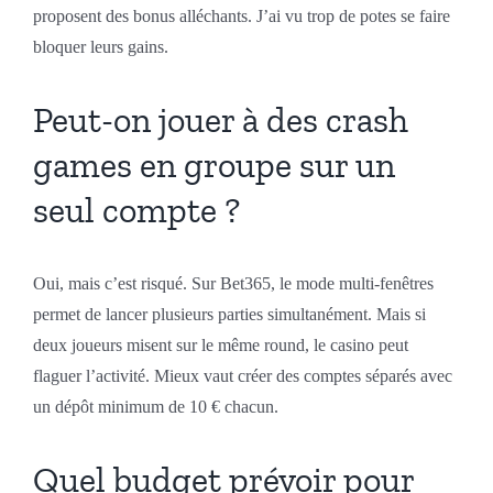
proposent des bonus alléchants. J’ai vu trop de potes se faire
bloquer leurs gains.
Peut-on jouer à des crash
games en groupe sur un
seul compte ?
Oui, mais c’est risqué. Sur Bet365, le mode multi-fenêtres
permet de lancer plusieurs parties simultanément. Mais si
deux joueurs misent sur le même round, le casino peut
flaguer l’activité. Mieux vaut créer des comptes séparés avec
un dépôt minimum de 10 € chacun.
Quel budget prévoir pour