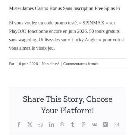
Mister James Casino Bonus Sans Inscription Free Spins Fr
Si vous voulez un code promo testé, « SPINMAX » sur
PlayOJO fonctionne encore en juin 2026. 50 tours gratuits
sans wagering. Utilisez-les sur « Lucky Angler » pour voir si
vous aimez le vieux jeu.
sur
Par
|
6 juin 2026
|
Non classé
|
Commentaires fermés
Soirée
Casino
2026
Idées
Share This Story, Choose
D’Organisation
Et
Your Platform!
De
Jeux
Facebook
X
Reddit
LinkedIn
WhatsApp
Tumblr
Pinterest
Vk
Xing
Email
À
Domicile