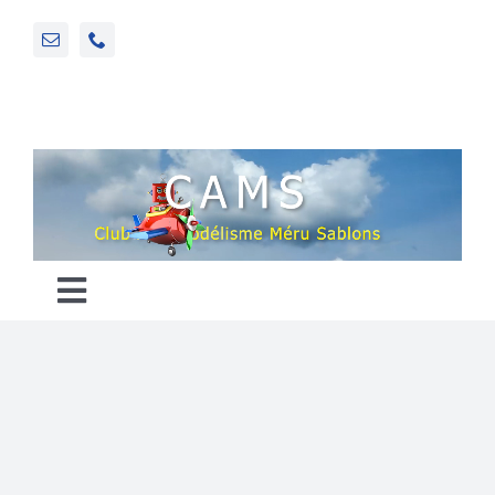
Passer
au
contenu
Toggle
Navigation
Accueil
L’Aéromodélisme