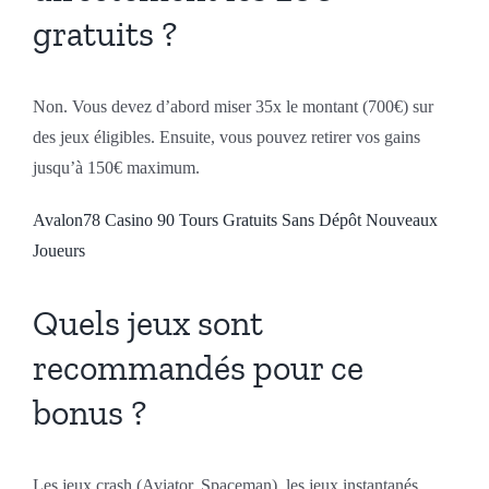
gratuits ?
Non. Vous devez d’abord miser 35x le montant (700€) sur
des jeux éligibles. Ensuite, vous pouvez retirer vos gains
jusqu’à 150€ maximum.
Avalon78 Casino 90 Tours Gratuits Sans Dépôt Nouveaux
Joueurs
Quels jeux sont
recommandés pour ce
bonus ?
Les jeux crash (Aviator, Spaceman), les jeux instantanés