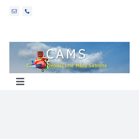
Passer
au
contenu
Toggle
Navigation
Accueil
L’Aéromodélisme