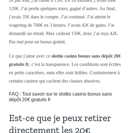
2€ par tour, j’ai caisse à 1.8x. En 20 minutes, j’avais misé
120€. J’ai perdu quelques tours, gagné d’autres. Au final,
j’avais 35€ dans le compte. J’ai continué. J’ai atteint le
wagering de 700€ en 3 heures. J’avais 42€ de gains. J’ai
demandé un retrait. Max cashout 150€, donc j’ai reçu 42€.
Pas mal pour un bonus gratuit.
Ce que j’aime avec ce
slottio casino bonus sans dépôt 20€
gratuits fr
, c’est la transparence. Les conditions sont écrites
en petits caractères, mais elles sont lisibles. Contrairement à
certains casinos qui cachent des clauses abusives.
FAQ : Tout savoir sur le slottio casino bonus sans
dépôt 20€ gratuits fr
Est-ce que je peux retirer
directement les 20€