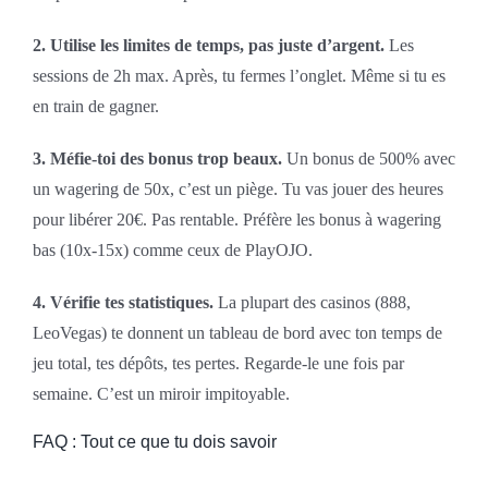
2. Utilise les limites de temps, pas juste d’argent.
Les
sessions de 2h max. Après, tu fermes l’onglet. Même si tu es
en train de gagner.
3. Méfie-toi des bonus trop beaux.
Un bonus de 500% avec
un wagering de 50x, c’est un piège. Tu vas jouer des heures
pour libérer 20€. Pas rentable. Préfère les bonus à wagering
bas (10x-15x) comme ceux de PlayOJO.
4. Vérifie tes statistiques.
La plupart des casinos (888,
LeoVegas) te donnent un tableau de bord avec ton temps de
jeu total, tes dépôts, tes pertes. Regarde-le une fois par
semaine. C’est un miroir impitoyable.
FAQ : Tout ce que tu dois savoir