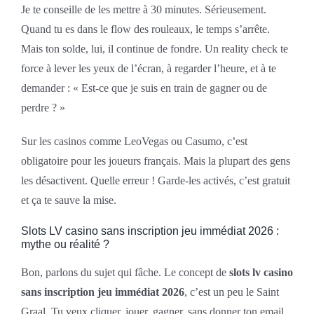
Je te conseille de les mettre à 30 minutes. Sérieusement.
Quand tu es dans le flow des rouleaux, le temps s’arrête.
Mais ton solde, lui, il continue de fondre. Un reality check te
force à lever les yeux de l’écran, à regarder l’heure, et à te
demander : « Est-ce que je suis en train de gagner ou de
perdre ? »
Sur les casinos comme LeoVegas ou Casumo, c’est
obligatoire pour les joueurs français. Mais la plupart des gens
les désactivent. Quelle erreur ! Garde-les activés, c’est gratuit
et ça te sauve la mise.
Slots LV casino sans inscription jeu immédiat 2026 :
mythe ou réalité ?
Bon, parlons du sujet qui fâche. Le concept de
slots lv casino
sans inscription jeu immédiat 2026
, c’est un peu le Saint
Graal. Tu veux cliquer, jouer, gagner, sans donner ton email,