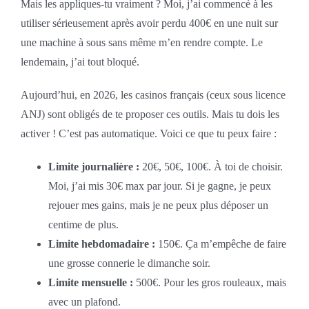
Mais les appliques-tu vraiment ? Moi, j’ai commencé à les
utiliser sérieusement après avoir perdu 400€ en une nuit sur
une machine à sous sans même m’en rendre compte. Le
lendemain, j’ai tout bloqué.
Aujourd’hui, en 2026, les casinos français (ceux sous licence
ANJ) sont obligés de te proposer ces outils. Mais tu dois les
activer ! C’est pas automatique. Voici ce que tu peux faire :
Limite journalière :
20€, 50€, 100€. À toi de choisir.
Moi, j’ai mis 30€ max par jour. Si je gagne, je peux
rejouer mes gains, mais je ne peux plus déposer un
centime de plus.
Limite hebdomadaire :
150€. Ça m’empêche de faire
une grosse connerie le dimanche soir.
Limite mensuelle :
500€. Pour les gros rouleaux, mais
avec un plafond.