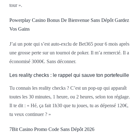
tour ».
Powerplay Casino Bonus De Bienvenue Sans Dépôt Gardez
Vos Gains
J’ai un pote qui s’est auto-exclu de Bet365 pour 6 mois après
une grosse perte sur un tournoi de poker. Il m’a remercié. Il a
économisé 3000€. Sans déconner.
Les reality checks : le rappel qui sauve ton portefeuille
Tu connais les reality checks ? C’est un pop-up qui apparaît
toutes les 30 minutes, 1 heure, ou 2 heures, selon ton réglage.
Il te dit : « Hé, ça fait 1h30 que tu joues, tu as dépensé 120€,
tu veux continuer ? »
7Bit Casino Promo Code Sans Dépôt 2026