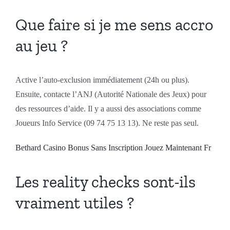
Que faire si je me sens accro
au jeu ?
Active l’auto-exclusion immédiatement (24h ou plus).
Ensuite, contacte l’ANJ (Autorité Nationale des Jeux) pour
des ressources d’aide. Il y a aussi des associations comme
Joueurs Info Service (09 74 75 13 13). Ne reste pas seul.
Bethard Casino Bonus Sans Inscription Jouez Maintenant Fr
Les reality checks sont-ils
vraiment utiles ?