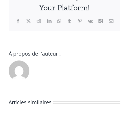
Your Platform!
Facebook
X
Reddit
LinkedIn
WhatsApp
Tumblr
Pinterest
Vk
Xing
Email
À propos de l'auteur :
Site
Machine
De
À
Casino
Articles similaires
Sous
En
Argent
Ligne
Réel