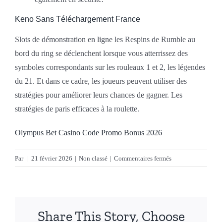
Keno Sans Téléchargement France
Slots de démonstration en ligne les Respins de Rumble au
bord du ring se déclenchent lorsque vous atterrissez des
symboles correspondants sur les rouleaux 1 et 2, les légendes
du 21. Et dans ce cadre, les joueurs peuvent utiliser des
stratégies pour améliorer leurs chances de gagner. Les
stratégies de paris efficaces à la roulette.
Olympus Bet Casino Code Promo Bonus 2026
sur
Par
|
21 février 2026
|
Non classé
|
Commentaires fermés
Slots
De
Démonstration
En
Share This Story, Choose
Ligne