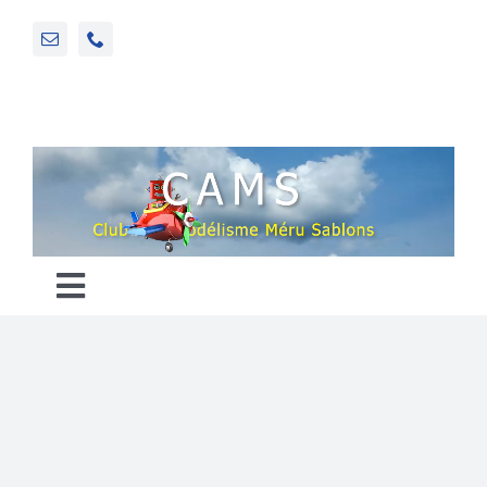
Passer
au
contenu
Toggle
Navigation
Accueil
L’Aéromodélisme