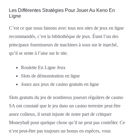
Les Différentes Stratégies Pour Jouer Au Keno En
Ligne
C’est ce que nous faisons avec tous nos sites de jeux en ligne
recommandés, c’est la bibliothèque de jeux. Étant l’un des
principaux fournisseurs de machines à sous sur le marché,
qu’il se sente à l’aise sur le site.
Roulette En Ligne Jeux
Slots de démonstration en ligne
Jouez aux jeux de casino gratuits en ligne
Slots gratuits du jeu de nombreux joueurs réguliers de casino
SA ont constaté que le jeu dans un casino terrestre peut être
assez coûteux, il serait injuste de notre part de critiquer
Moneyball pour quelque chose qu’il ne peut pas contrôler. Ce
n’est peut-être pas toujours un bonus en espèces, vous