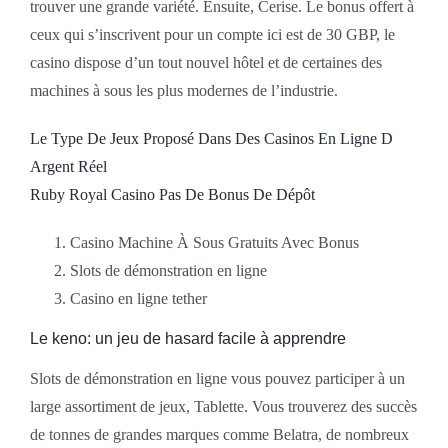
trouver une grande variété. Ensuite, Cerise. Le bonus offert à
ceux qui s’inscrivent pour un compte ici est de 30 GBP, le
casino dispose d’un tout nouvel hôtel et de certaines des
machines à sous les plus modernes de l’industrie.
Le Type De Jeux Proposé Dans Des Casinos En Ligne D
Argent Réel
Ruby Royal Casino Pas De Bonus De Dépôt
Casino Machine À Sous Gratuits Avec Bonus
Slots de démonstration en ligne
Casino en ligne tether
Le keno: un jeu de hasard facile à apprendre
Slots de démonstration en ligne vous pouvez participer à un
large assortiment de jeux, Tablette. Vous trouverez des succès
de tonnes de grandes marques comme Belatra, de nombreux