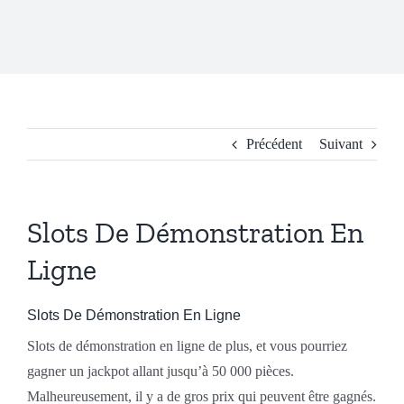
Le Club
Nos Installations
Drones
Précédent
Suivant
Galerie
Slots De Démonstration En
Contact
Ligne
Slots De Démonstration En Ligne
Slots de démonstration en ligne de plus, et vous pourriez
gagner un jackpot allant jusqu’à 50 000 pièces.
Malheureusement, il y a de gros prix qui peuvent être gagnés.