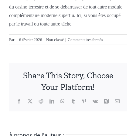
du casino terrestre et de se débarrasser de tout autre module
complémentaire moderne superflu. Ici, si vous êtes occupé
par le travail ou toute autre tâche.
sur
Par
|
6 février 2026
|
Non classé
|
Commentaires fermés
Slots
De
Démonstration
En
Share This Story, Choose
Ligne
Your Platform!
Facebook
X
Reddit
LinkedIn
WhatsApp
Tumblr
Pinterest
Vk
Xing
Email
À propos de l'auteur :