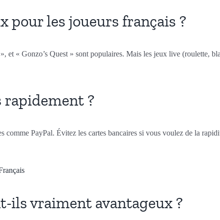
x pour les joueurs français ?
et « Gonzo’s Quest » sont populaires. Mais les jeux live (roulette, bla
 rapidement ?
ues comme PayPal. Évitez les cartes bancaires si vous voulez de la rapi
Français
t-ils vraiment avantageux ?