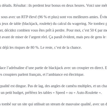
les détails. Résultat : ils perdent leur bonus en deux heures. Voici une mét
sous avec un RTP élevé (96 % et plus) sont vos meilleures amies. Évitez
s jeux de table (blackjack, roulette) du calcul du wagering. Ne tombez p
décidez combien vous êtes prêt à perdre. Pour moi, c’est 50 € par mo
avant de miser de l’argent réel. Ça paraît évident, mais peu de gens le 
 déjà les risques de 80 %. Le reste, c’est de la chance.
place l’adrénaline d’une partie de blackjack avec un croupier en direct. 
croupiers parlent français, et l’ambiance est électrique.
qualité est dingue. Pas de lag, des angles de caméra multiples, et un chat
z un petit budget, préférez les tables « Speed » ou « Auto-Roulette ».
is tombé sur un site qui utilisait un stream de mauvaise qualité, avec u