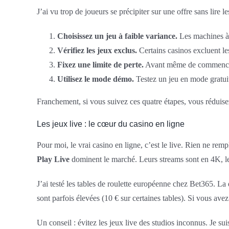
J’ai vu trop de joueurs se précipiter sur une offre sans lire 
Choisissez un jeu à faible variance.
Les machines à 
Vérifiez les jeux exclus.
Certains casinos excluent le
Fixez une limite de perte.
Avant même de commencer, 
Utilisez le mode démo.
Testez un jeu en mode gratuit 
Franchement, si vous suivez ces quatre étapes, vous réduisez
Les jeux live : le cœur du casino en ligne
Pour moi, le vrai casino en ligne, c’est le live. Rien ne rem
Play Live
dominent le marché. Leurs streams sont en 4K, les 
J’ai testé les tables de roulette européenne chez Bet365. La 
sont parfois élevées (10 € sur certaines tables). Si vous ave
Un conseil : évitez les jeux live des studios inconnus. Je su