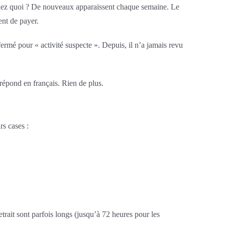
vinez quoi ? De nouveaux apparaissent chaque semaine. Le
ent de payer.
fermé pour « activité suspecte ». Depuis, il n’a jamais revu
 répond en français. Rien de plus.
s cases :
trait sont parfois longs (jusqu’à 72 heures pour les