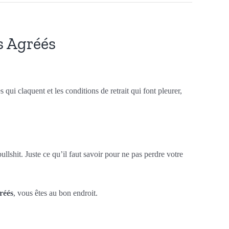
s Agréés
 qui claquent et les conditions de retrait qui font pleurer,
 bullshit. Juste ce qu’il faut savoir pour ne pas perdre votre
gréés
, vous êtes au bon endroit.