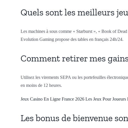
Quels sont les meilleurs jeu
Les machines à sous comme « Starburst », « Book of Dead », 
Evolution Gaming propose des tables en français 24h/24.
Comment retirer mes gains
Utilisez les virements SEPA ou les portefeuilles électroniq
en moins de 12 heures.
Jeux Casino En Ligne France 2026 Les Jeux Pour Joueurs 
Les bonus de bienvenue son