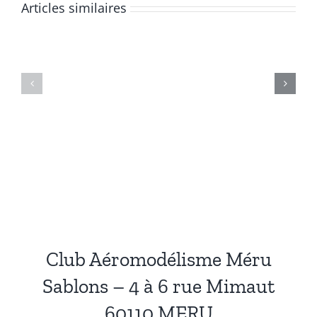
Casino
Articles similaires
Sous
En
Argent
Ligne
Réel
Fiable
2026
2026
Les
Le
Jeux
Classement
Qui
Des
Rapporte
Plateformes
Vraiment
Sûres
Club Aéromodélisme Méru
Sablons – 4 à 6 rue Mimaut
60110 MERU