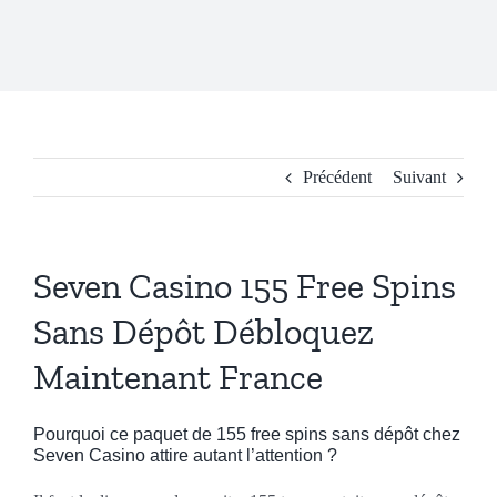
Le Club
Nos Installations
Drones
Précédent
Suivant
Galerie
Seven Casino 155 Free Spins
Contact
Sans Dépôt Débloquez
Maintenant France
Pourquoi ce paquet de 155 free spins sans dépôt chez
Seven Casino attire autant l’attention ?