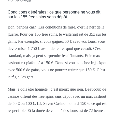
cliquer partout.
Conditions générales : ce que personne ne vous dit
sur les 155 free spins sans dépôt
Bon, parlons cash. Les conditions de mise, c’est le nerf de la
guerre. Pour ces 155 free spins, le wagering est de 35x sur les
gains. Par exemple, si vous gagnez 50 € avec vos tours, vous
devez miser 1 750 € avant de retirer quoi que ce soit. C’est
standard, mais ça peut surprendre les débutants. Et le max
cashout est plafonné à 150 €. Donc si vous touchez le jackpot
avec 500 € de gains, vous ne pourrez retirer que 150 €. C’est
la règle, les gars.
Mais je dois être honnête : c’est mieux que rien. Beaucoup de
casinos offrent des free spins sans dépôt avec un max cashout
de 50 € ou 100 €. Là, Seven Casino monte à 150 €, ce qui est
respectable. Et la durée de validité des tours est de 72 heures.