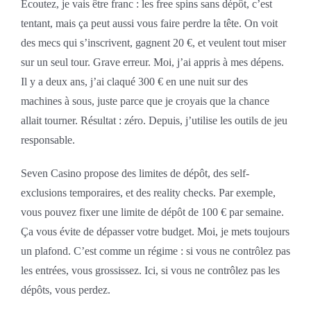
Écoutez, je vais être franc : les free spins sans dépôt, c’est
tentant, mais ça peut aussi vous faire perdre la tête. On voit
des mecs qui s’inscrivent, gagnent 20 €, et veulent tout miser
sur un seul tour. Grave erreur. Moi, j’ai appris à mes dépens.
Il y a deux ans, j’ai claqué 300 € en une nuit sur des
machines à sous, juste parce que je croyais que la chance
allait tourner. Résultat : zéro. Depuis, j’utilise les outils de jeu
responsable.
Seven Casino propose des limites de dépôt, des self-
exclusions temporaires, et des reality checks. Par exemple,
vous pouvez fixer une limite de dépôt de 100 € par semaine.
Ça vous évite de dépasser votre budget. Moi, je mets toujours
un plafond. C’est comme un régime : si vous ne contrôlez pas
les entrées, vous grossissez. Ici, si vous ne contrôlez pas les
dépôts, vous perdez.