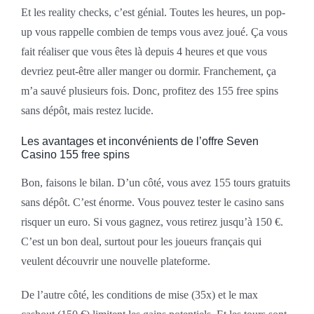
Et les reality checks, c’est génial. Toutes les heures, un pop-
up vous rappelle combien de temps vous avez joué. Ça vous
fait réaliser que vous êtes là depuis 4 heures et que vous
devriez peut-être aller manger ou dormir. Franchement, ça
m’a sauvé plusieurs fois. Donc, profitez des 155 free spins
sans dépôt, mais restez lucide.
Les avantages et inconvénients de l’offre Seven
Casino 155 free spins
Bon, faisons le bilan. D’un côté, vous avez 155 tours gratuits
sans dépôt. C’est énorme. Vous pouvez tester le casino sans
risquer un euro. Si vous gagnez, vous retirez jusqu’à 150 €.
C’est un bon deal, surtout pour les joueurs français qui
veulent découvrir une nouvelle plateforme.
De l’autre côté, les conditions de mise (35x) et le max