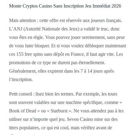
Monte Cryptos Casino Sans Inscription Jeu Immédiat 2026
Mais attention : cette offre est réservée aux joueurs français.
L’ANJ (Autorité Nationale des Jeux) a validé le truc, donc
vous êtes en règle. Vous pouvez jouer sereinement, sans peur
de vous faire bloquer. Et si vous voulez débloquer maintenant
ces 155 free spins sans dépôt en France, il faut agir vite. Les
promotions de ce type ne durent pas éternellement.
Généralement, elles expirent dans les 7 à 14 jours après
l’inscription.
Petit conseil : lisez bien les termes. Par exemple, les tours
sont souvent valables sur une machine spécifique, comme «
Book of Dead » ou « Starburst ». Ne vous attendez pas à les
utiliser sur n’importe quel jeu. Seven Casino mise sur des
titres populaires, ce qui est cool, mais vérifiez avant de