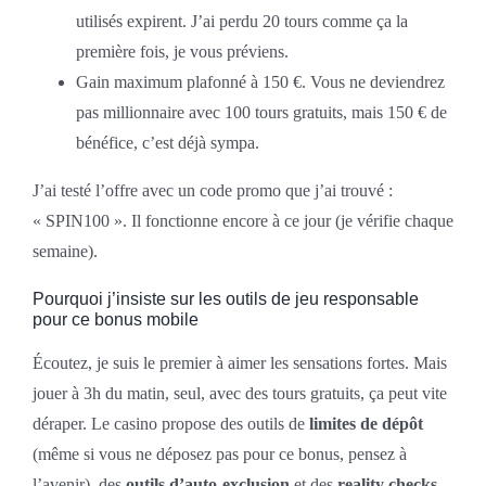
utilisés expirent. J’ai perdu 20 tours comme ça la
première fois, je vous préviens.
Gain maximum plafonné à 150 €. Vous ne deviendrez
pas millionnaire avec 100 tours gratuits, mais 150 € de
bénéfice, c’est déjà sympa.
J’ai testé l’offre avec un code promo que j’ai trouvé :
« SPIN100 ». Il fonctionne encore à ce jour (je vérifie chaque
semaine).
Pourquoi j’insiste sur les outils de jeu responsable
pour ce bonus mobile
Écoutez, je suis le premier à aimer les sensations fortes. Mais
jouer à 3h du matin, seul, avec des tours gratuits, ça peut vite
déraper. Le casino propose des outils de
limites de dépôt
(même si vous ne déposez pas pour ce bonus, pensez à
l’avenir), des
outils d’auto-exclusion
et des
reality checks