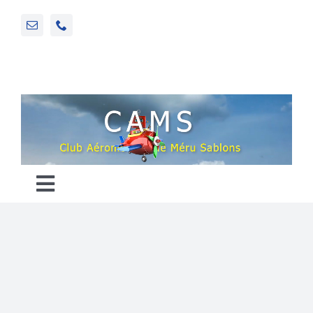
Passer
au
contenu
Toggle
Navigation
Accueil
L’Aéromodélisme