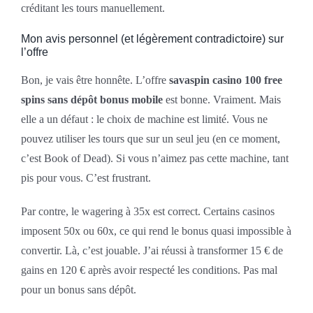
créditant les tours manuellement.
Mon avis personnel (et légèrement contradictoire) sur
l’offre
Bon, je vais être honnête. L’offre
savaspin casino 100 free
spins sans dépôt bonus mobile
est bonne. Vraiment. Mais
elle a un défaut : le choix de machine est limité. Vous ne
pouvez utiliser les tours que sur un seul jeu (en ce moment,
c’est Book of Dead). Si vous n’aimez pas cette machine, tant
pis pour vous. C’est frustrant.
Par contre, le wagering à 35x est correct. Certains casinos
imposent 50x ou 60x, ce qui rend le bonus quasi impossible à
convertir. Là, c’est jouable. J’ai réussi à transformer 15 € de
gains en 120 € après avoir respecté les conditions. Pas mal
pour un bonus sans dépôt.