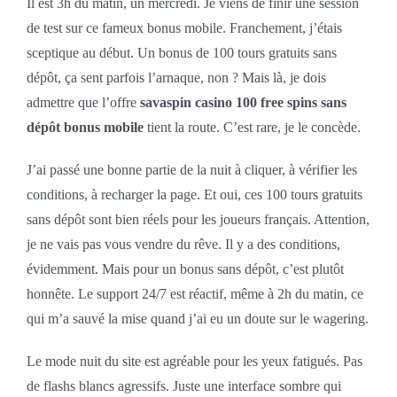
Il est 3h du matin, un mercredi. Je viens de finir une session
de test sur ce fameux bonus mobile. Franchement, j’étais
sceptique au début. Un bonus de 100 tours gratuits sans
dépôt, ça sent parfois l’arnaque, non ? Mais là, je dois
admettre que l’offre
savaspin casino 100 free spins sans
dépôt bonus mobile
tient la route. C’est rare, je le concède.
J’ai passé une bonne partie de la nuit à cliquer, à vérifier les
conditions, à recharger la page. Et oui, ces 100 tours gratuits
sans dépôt sont bien réels pour les joueurs français. Attention,
je ne vais pas vous vendre du rêve. Il y a des conditions,
évidemment. Mais pour un bonus sans dépôt, c’est plutôt
honnête. Le support 24/7 est réactif, même à 2h du matin, ce
qui m’a sauvé la mise quand j’ai eu un doute sur le wagering.
Le mode nuit du site est agréable pour les yeux fatigués. Pas
de flashs blancs agressifs. Juste une interface sombre qui