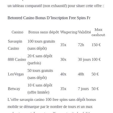
un tableau comparatif (non exhaustif) pour situer cette offre :
Betonred Casino Bonus D’Inscription Free Spins Fr
Max
Casino
Bonus sans dépôt
Wagering
Validité
cashout
Savaspin
100 tours gratuits
35x
72h
150 €
Casino
(sans dépôt)
20 € sans dépôt
888 Casino
30x
30 jours
100 €
(parfois)
50 tours gratuits
LeoVegas
40x
48h
50 €
(sans dépôt)
10 € sans dépôt
Betway
35x
7 jours
50 €
(offre limitée)
L’offre savaspin casino 100 free spins sans dépôt bonus
mobile se démarque par le nombre de tours et un max