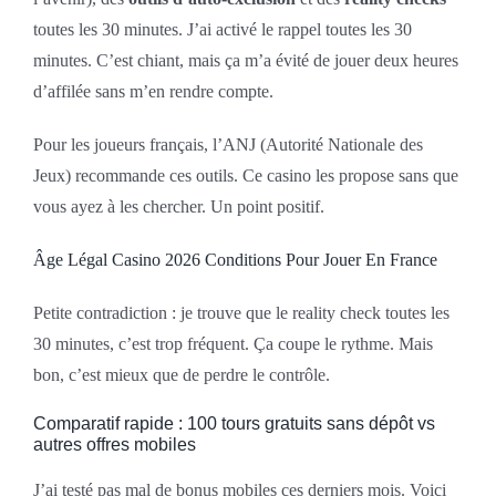
toutes les 30 minutes. J’ai activé le rappel toutes les 30
minutes. C’est chiant, mais ça m’a évité de jouer deux heures
d’affilée sans m’en rendre compte.
Pour les joueurs français, l’ANJ (Autorité Nationale des
Jeux) recommande ces outils. Ce casino les propose sans que
vous ayez à les chercher. Un point positif.
Âge Légal Casino 2026 Conditions Pour Jouer En France
Petite contradiction : je trouve que le reality check toutes les
30 minutes, c’est trop fréquent. Ça coupe le rythme. Mais
bon, c’est mieux que de perdre le contrôle.
Comparatif rapide : 100 tours gratuits sans dépôt vs
autres offres mobiles
J’ai testé pas mal de bonus mobiles ces derniers mois. Voici