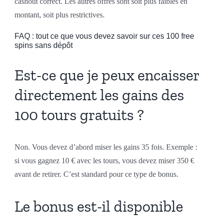
cashout correct. Les autres offres sont soit plus faibles en
montant, soit plus restrictives.
FAQ : tout ce que vous devez savoir sur ces 100 free
spins sans dépôt
Est-ce que je peux encaisser
directement les gains des
100 tours gratuits ?
Non. Vous devez d’abord miser les gains 35 fois. Exemple :
si vous gagnez 10 € avec les tours, vous devez miser 350 €
avant de retirer. C’est standard pour ce type de bonus.
Le bonus est-il disponible