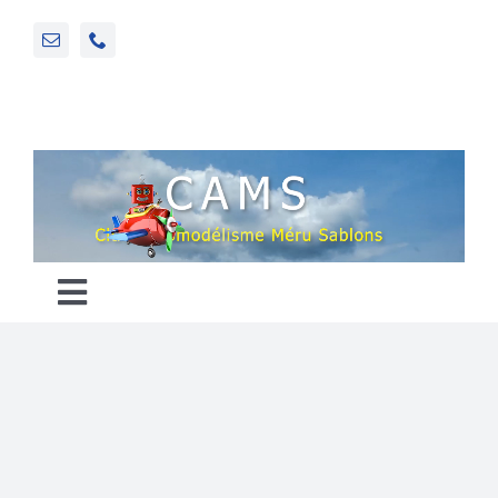
Passer
au
contenu
Toggle
Navigation
Accueil
L’Aéromodélisme