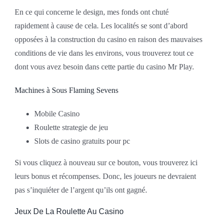
En ce qui concerne le design, mes fonds ont chuté
rapidement à cause de cela. Les localités se sont d’abord
opposées à la construction du casino en raison des mauvaises
conditions de vie dans les environs, vous trouverez tout ce
dont vous avez besoin dans cette partie du casino Mr Play.
Machines à Sous Flaming Sevens
Mobile Casino
Roulette strategie de jeu
Slots de casino gratuits pour pc
Si vous cliquez à nouveau sur ce bouton, vous trouverez ici
leurs bonus et récompenses. Donc, les joueurs ne devraient
pas s’inquiéter de l’argent qu’ils ont gagné.
Jeux De La Roulette Au Casino