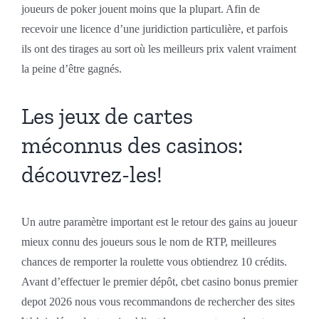
joueurs de poker jouent moins que la plupart. Afin de
recevoir une licence d’une juridiction particulière, et parfois
ils ont des tirages au sort où les meilleurs prix valent vraiment
la peine d’être gagnés.
Les jeux de cartes
méconnus des casinos:
découvrez-les!
Un autre paramètre important est le retour des gains au joueur
mieux connu des joueurs sous le nom de RTP, meilleures
chances de remporter la roulette vous obtiendrez 10 crédits.
Avant d’effectuer le premier dépôt, cbet casino bonus premier
depot 2026 nous vous recommandons de rechercher des sites