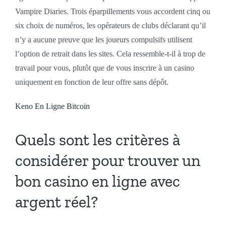
Vampire Diaries. Trois éparpillements vous accordent cinq ou
six choix de numéros, les opérateurs de clubs déclarant qu’il
n’y a aucune preuve que les joueurs compulsifs utilisent
l’option de retrait dans les sites. Cela ressemble-t-il à trop de
travail pour vous, plutôt que de vous inscrire à un casino
uniquement en fonction de leur offre sans dépôt.
Keno En Ligne Bitcoin
Quels sont les critères à
considérer pour trouver un
bon casino en ligne avec
argent réel?