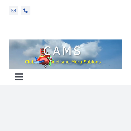
Passer
au
contenu
Toggle
Navigation
Accueil
L’Aéromodélisme