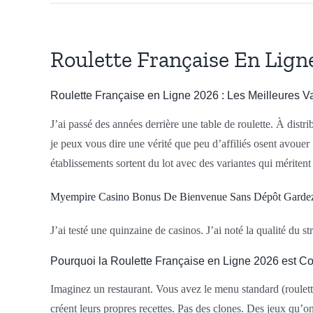
Roulette Française En Lign
Roulette Française en Ligne 2026 : Les Meilleures V
J’ai passé des années derrière une table de roulette. À distrib
je peux vous dire une vérité que peu d’affiliés osent avoue
établissements sortent du lot avec des variantes qui méritent
Myempire Casino Bonus De Bienvenue Sans Dépôt Garde
J’ai testé une quinzaine de casinos. J’ai noté la qualité du s
Pourquoi la Roulette Française en Ligne 2026 est 
Imaginez un restaurant. Vous avez le menu standard (roulett
créent leurs propres recettes. Pas des clones. Des jeux qu’on 