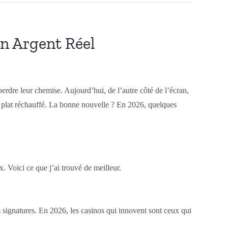
En Argent Réel
s perdre leur chemise. Aujourd’hui, de l’autre côté de l’écran,
n plat réchauffé. La bonne nouvelle ? En 2026, quelques
x. Voici ce que j’ai trouvé de meilleur.
 signatures. En 2026, les casinos qui innovent sont ceux qui