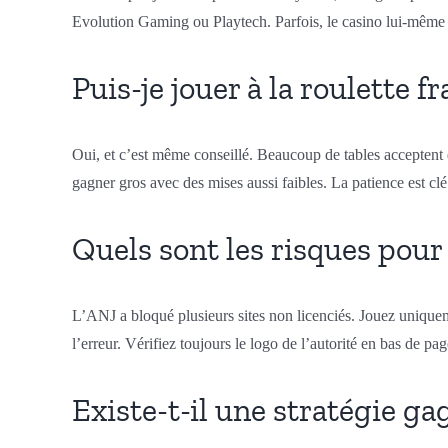
Evolution Gaming ou Playtech. Parfois, le casino lui-même
Puis-je jouer à la roulette 
Oui, et c’est même conseillé. Beaucoup de tables acceptent 
gagner gros avec des mises aussi faibles. La patience est clé
Quels sont les risques pour 
L’ANJ a bloqué plusieurs sites non licenciés. Jouez unique
l’erreur. Vérifiez toujours le logo de l’autorité en bas de pag
Existe-t-il une stratégie ga