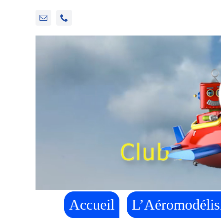
Passer
au
contenu
Accueil
L’Aéromodéli