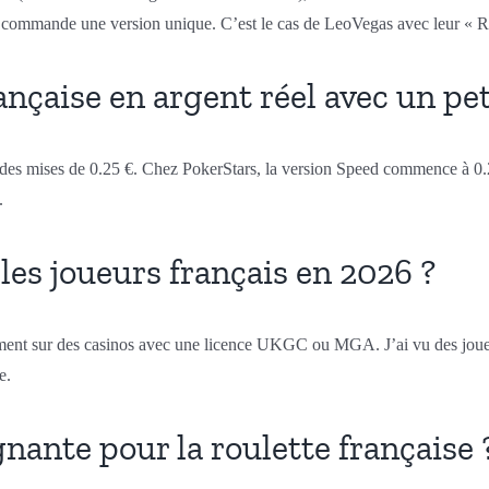
 commande une version unique. C’est le cas de LeoVegas avec leur « R
française en argent réel avec un pe
des mises de 0.25 €. Chez PokerStars, la version Speed commence à 0.25 
.
les joueurs français en 2026 ?
ment sur des casinos avec une licence UKGC ou MGA. J’ai vu des joueurs 
e.
gnante pour la roulette française 