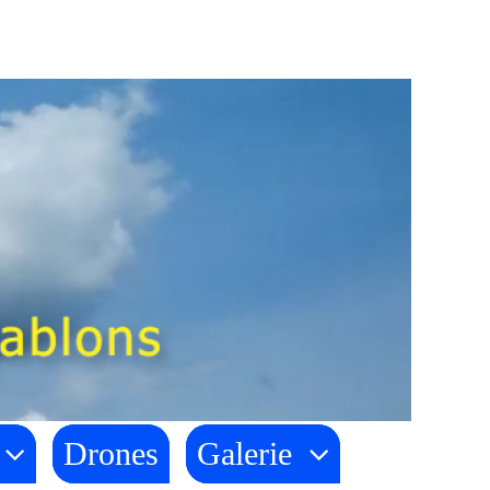
Drones
Galerie