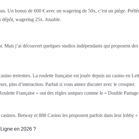
onus. Un bonus de 600 € avec un wagering de 50x, c’est un piège. Préfér
 dépôt, wagering 25x. Jouable.
ais j’ai découvert quelques studios indépendants qui proposent des v
 casino terrestres. La roulette française est jouée depuis un casino en Le
rs, plus d’interaction. Parfait si vous aimez discuter avec le croupier.
ulette Française » ont des règles uniques comme le « Double Partage ». J
s casinos. Betway et 888 Casino les proposent parfois dans leur lobby «
n Ligne en 2026 ?