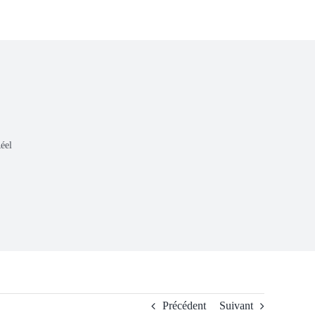
éel
Précédent
Suivant